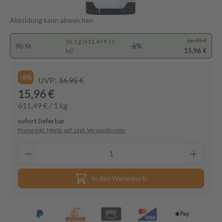
Abbildung kann abweichen
16,95 €
26,1 g (611,49 € / 1
90 St
-6%
15,96 €
kg)
-6%
UVP:
16,95 €
15,96 €
611,49 € / 1 kg
sofort lieferbar
Preise inkl. MwSt. ggf. zzgl. Versandkosten
In den Warenkorb