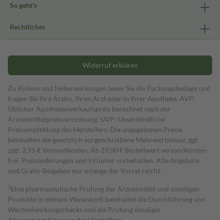
So geht's
Rechtliches
Widerruf erklären
Zu Risiken und Nebenwirkungen lesen Sie die Packungsbeilage und
fragen Sie Ihre Ärztin, Ihren Arzt oder in Ihrer Apotheke. AVP:
Üblicher Apothekenverkaufspreis berechnet nach der
Arzneimittelpreisverordnung. UVP: Unverbindliche
Preisempfehlung des Herstellers. Die angegebenen Preise
beinhalten die gesetzlich vorgeschriebene Mehrwertsteuer, ggf.
zzgl. 3,95 € Versandkosten. Ab 29,00 € Bestell­wert versand­kosten­
frei. Preisänderungen und Irrtümer vorbehalten. Alle Angebote
und Gratis-Beigaben nur solange der Vorrat reicht.
1
Eine pharmazeutische Prüfung der Arzneimittel und sonstigen
Produkte in deinem Warenkorb beinhaltet die Durchführung von
Wechselwirkungschecks und die Prüfung etwaiger
Anwendungshinweise des Herstellers.