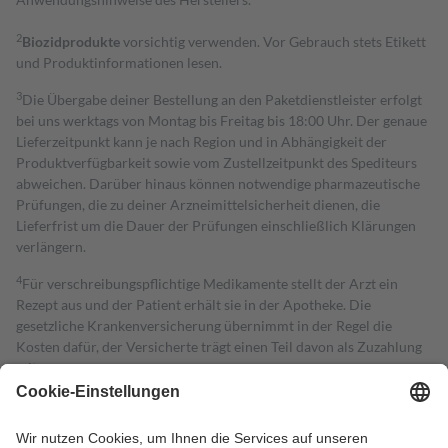
2
Biozidprodukte
vorsichtig verwenden. Vor Gebrauch stets Etikett
und Produktinformationen lesen.
3
Die Übergabe deiner Bestellung an den Paketdienstleister erfolgt
bei uns werktags von Montag bis Freitag bis 18:00 Uhr. Der genaue
Lieferzeitpunkt kann je nach Region und in Abhängigkeit der
Produktverfügbarkeit sowie vom Zustellzeitpunkt des Spediteurs
abweichen. Darüber hinaus können notwendige pharmazeutische
Prüfungen, die zu deiner Arzneimittelsicherheit dienen, die
Lieferfrist um die Dauer der Prüfungen einschließlich Klärungen
verlängern.
4
Für verschreibungspflichtige Medikamente stellt der Arzt ein
Rezept aus und der Patient erhält sie in der Apotheke. Die
gesetzliche Krankenversicherung übernimmt in der Regel die
Kosten dafür, der Versicherte trägt einen Teil davon als Zuzahlung
mit.
Grundsätzlich leisten Mitglieder Zuzahlungen in Höhe von zehn
Prozent des Abgabepreises,
mindestens
jedoch
fünf Euro
und
höchstens zehn Euro.
Es sind jedoch nie mehr als die tatsächlichen