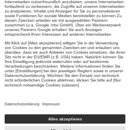
Kosten der Leistung zu entrichten.
Diese Regeln gelten grundsätzlich auch für Online-Apotheken.
Bei Heilmitteln und häuslicher Krankenpflege beträgt die
Zuzahlung zehn Prozent der Kosten sowie zehn Euro je
Verordnung.
Um das Engagement der Versicherten für ihre eigene Gesundheit zu
stärken und die besondere Stellung der Familie zu unterstützen,
fallen
keine Zuzahlungen
an bei:
• Kindern und Jugendlichen bis zum vollendeten 18. Lebensjahr
mit Ausnahme der Fahrkosten
• Untersuchungen zur Vorsorge und Früherkennung, die von der
GKV getragen werden
• empfohlenen Schutzimpfungen
• Harn- und Blutteststreifen
Wir nutzen Trusted Shops als unabhängigen Dienstleister für die
Einholung von Bewertungen. Trusted Shops hat Maßnahmen
getroffen, um sicherzustellen, dass es sich um echte Bewertungen
handelt. Mehr Informationen findest du hier:
https://help.etrusted.com/hc/de/articles/4419944605341
Einige Bilder und Inhalte wurden unter Zuhilfenahme künstlicher