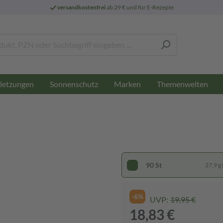
versandkostenfrei
ab 29 € und für E-Rezepte
letzungen
Sonnenschutz
Marken
Themenwelten
90 St
27,9 g 
-6%
UVP:
19,95 €
18,83 €