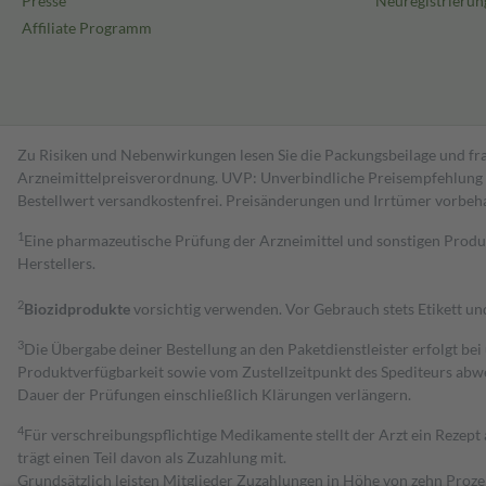
Presse
Neuregistrierun
Affiliate Programm
Zu Risiken und Nebenwirkungen lesen Sie die Packungsbeilage und fra
Arzneimittelpreisverordnung. UVP: Unverbindliche Preisempfehlung de
Bestell­wert versand­kosten­frei. Preisänderungen und Irrtümer vorbeh
1
Eine pharmazeutische Prüfung der Arzneimittel und sonstigen Pro
Herstellers.
2
Biozidprodukte
vorsichtig verwenden. Vor Gebrauch stets Etikett u
3
Die Übergabe deiner Bestellung an den Paketdienstleister erfolgt bei
Produktverfügbarkeit sowie vom Zustellzeitpunkt des Spediteurs abwe
Dauer der Prüfungen einschließlich Klärungen verlängern.
4
Für verschreibungspflichtige Medikamente stellt der Arzt ein Rezept 
trägt einen Teil davon als Zuzahlung mit.
Grundsätzlich leisten Mitglieder Zuzahlungen in Höhe von zehn Proz