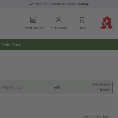
persönliche
pharmazeutische Beratung
Rezept einlösen
Mein Konto
0,00 €
Deine Vorteile
UVP:
19,95 €
-6%
(674,91 € / 1 kg)
18,83 €
sofort lieferbar