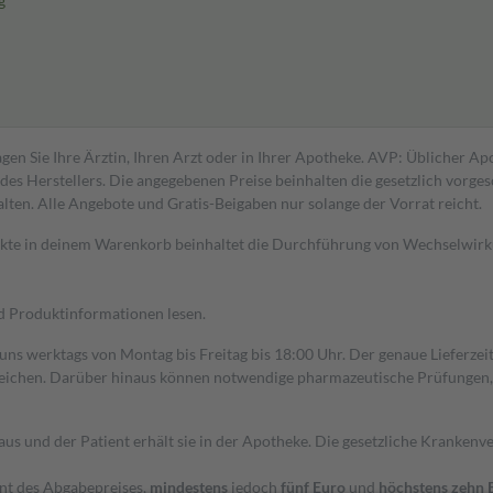
g
gen Sie Ihre Ärztin, Ihren Arzt oder in Ihrer Apotheke. AVP: Üblicher A
s Herstellers. Die angegebenen Preise beinhalten die gesetzlich vorgesc
alten. Alle Angebote und Gratis-Beigaben nur solange der Vorrat reicht.
dukte in deinem Warenkorb beinhaltet die Durchführung von Wechselwir
nd Produktinformationen lesen.
 uns werktags von Montag bis Freitag bis 18:00 Uhr. Der genaue Lieferze
ichen. Darüber hinaus können notwendige pharmazeutische Prüfungen, die
aus und der Patient erhält sie in der Apotheke. Die gesetzliche Krankenv
ent des Abgabepreises,
mindestens
jedoch
fünf Euro
und
höchstens zehn 