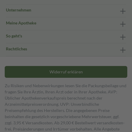
Unternehmen
Meine Apotheke
So geht's
Rechtliches
Widerruf erklären
Zu Risiken und Nebenwirkungen lesen Sie die Packungsbeilage und
fragen Sie Ihre Ärztin, Ihren Arzt oder in Ihrer Apotheke. AVP:
Üblicher Apothekenverkaufspreis berechnet nach der
Arzneimittelpreisverordnung. UVP: Unverbindliche
Preisempfehlung des Herstellers. Die angegebenen Preise
beinhalten die gesetzlich vorgeschriebene Mehrwertsteuer, ggf.
zzgl. 3,95 € Versandkosten. Ab 29,00 € Bestell­wert versand­kosten­
frei. Preisänderungen und Irrtümer vorbehalten. Alle Angebote