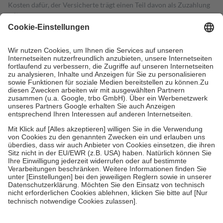
Kosten dafür, der Versicherte trägt einen Teil davon als Zuzahlung
mit.
Grundsätzlich leisten Mitglieder Zuzahlungen in Höhe von zehn
Prozent des Abgabepreises,
mindestens
jedoch
fünf Euro
und
höchstens zehn Euro.
Es sind jedoch nie mehr als die tatsächlichen
Kosten der Leistung zu entrichten.
Diese Regeln gelten grundsätzlich auch für Online-Apotheken.
Bei Heilmitteln und häuslicher Krankenpflege beträgt die
Zuzahlung zehn Prozent der Kosten sowie zehn Euro je
Verordnung.
Um das Engagement der Versicherten für ihre eigene Gesundheit zu
stärken und die besondere Stellung der Familie zu unterstützen,
fallen
keine Zuzahlungen
an bei:
• Kindern und Jugendlichen bis zum vollendeten 18. Lebensjahr
mit Ausnahme der Fahrkosten
• Untersuchungen zur Vorsorge und Früherkennung, die von der
GKV getragen werden
• empfohlenen Schutzimpfungen
• Harn- und Blutteststreifen
Wir nutzen Trusted Shops als unabhängigen Dienstleister für die
Einholung von Bewertungen. Trusted Shops hat Maßnahmen