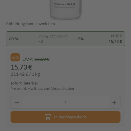
Abbildung kann abweichen
16,50 €
74,4 g (211,42 € / 1
60 St
-5%
15,73 €
kg)
-5%
UVP:
16,50 €
15,73 €
211,42 € / 1 kg
sofort lieferbar
Preise inkl. MwSt. ggf. zzgl. Versandkosten
In den Warenkorb