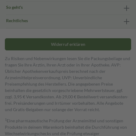
So geht's
Rechtliches
Widerruf erklären
Zu Risiken und Nebenwirkungen lesen Sie die Packungsbeilage und
fragen Sie Ihre Ärztin, Ihren Arzt oder in Ihrer Apotheke. AVP:
Üblicher Apothekenverkaufspreis berechnet nach der
Arzneimittelpreisverordnung. UVP: Unverbindliche
Preisempfehlung des Herstellers. Die angegebenen Preise
beinhalten die gesetzlich vorgeschriebene Mehrwertsteuer, ggf.
zzgl. 3,95 € Versandkosten. Ab 29,00 € Bestell­wert versand­kosten­
frei. Preisänderungen und Irrtümer vorbehalten. Alle Angebote
und Gratis-Beigaben nur solange der Vorrat reicht.
1
Eine pharmazeutische Prüfung der Arzneimittel und sonstigen
Produkte in deinem Warenkorb beinhaltet die Durchführung von
Wechselwirkungschecks und die Prüfung etwaiger