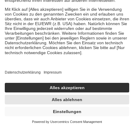
Kosten der Leistung zu entrichten.
Diese Regeln gelten grundsätzlich auch für Online-Apotheken.
Bei Heilmitteln und häuslicher Krankenpflege beträgt die
Zuzahlung zehn Prozent der Kosten sowie zehn Euro je
Verordnung.
Um das Engagement der Versicherten für ihre eigene Gesundheit zu
stärken und die besondere Stellung der Familie zu unterstützen,
fallen
keine Zuzahlungen
an bei:
• Kindern und Jugendlichen bis zum vollendeten 18. Lebensjahr
mit Ausnahme der Fahrkosten
• Untersuchungen zur Vorsorge und Früherkennung, die von der
GKV getragen werden
• empfohlenen Schutzimpfungen
• Harn- und Blutteststreifen
Wir nutzen Trusted Shops als unabhängigen Dienstleister für die
Einholung von Bewertungen. Trusted Shops hat Maßnahmen
getroffen, um sicherzustellen, dass es sich um echte Bewertungen
handelt. Mehr Informationen findest du hier:
https://help.etrusted.com/hc/de/articles/4419944605341
Einige Bilder und Inhalte wurden unter Zuhilfenahme künstlicher