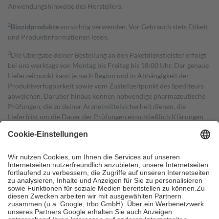
Anwendungshinweise des Herstellers.
2
Biozidprodukte
vorsichtig verwenden. Vor Gebrauch stets Etikett
und Produktinformationen lesen.
3
Die Übergabe deiner Bestellung an den Paketdienstleister erfolgt
bei uns werktags von Montag bis Freitag bis 18:00 Uhr. Der genaue
Lieferzeitpunkt kann je nach Region und in Abhängigkeit der
Produktverfügbarkeit sowie vom Zustellzeitpunkt des Spediteurs
abweichen. Darüber hinaus können notwendige pharmazeutische
Prüfungen, die zu deiner Arzneimittelsicherheit dienen, die
Lieferfrist um die Dauer der Prüfungen einschließlich Klärungen
verlängern.
4
Für verschreibungspflichtige Medikamente stellt der Arzt ein
Rezept aus und der Patient erhält sie in der Apotheke. Die
gesetzliche Krankenversicherung übernimmt in der Regel die
Kosten dafür, der Versicherte trägt einen Teil davon als Zuzahlung
mit.
Grundsätzlich leisten Mitglieder Zuzahlungen in Höhe von zehn
Prozent des Abgabepreises,
mindestens
jedoch
fünf Euro
und
höchstens zehn Euro.
Es sind jedoch nie mehr als die tatsächlichen