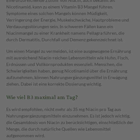
Eine unzureichende Zufuhr von Niacin, auch bekannt als
Nicotinamid, kann zu einem Vitamin B3 Mangel führen.
Symptome eines solchen Mangels können Müdigkeit,
Verringerung der Energie, Muskelschwäche, Hautprobleme und
Verdauungsstörungen sein. In schweren Fällen kann ein
Niacinmangel zu einer Krankheit namens Pellagra führen, die
durch Dermatitis, Durchfall und Demenz gekennzeichnet ist.
Um einen Mangel zu vermeiden, ist eine ausgewogene Ernährung
mit ausreichend Niacin-reichen Lebensmitteln wie Huhn, Fisch,
Erdnüssen und Vollkornprodukten essenziell. Menschen, die
Schwierigkeiten haben, genug Nicotinamid über die Ernährung
aufzunehmen, können Nahrungsergänzungsmittel in Erwägung
ziehen. Dabei ist eine korrekte Dosierung wichtig.
Wie viel B3 maximal am Tag?
Es wird empfohlen, nicht mehr als 35 mg Niacin pro Tag aus
Nahrungsergänzungsmitteln einzunehmen. Es ist jedoch wichtig,
die Gesamtdosis von Niacin zu berücksichtigen, einschließlich der
Menge, die durch natürliche Quellen wie Lebensmittel
aufgenommen wird.