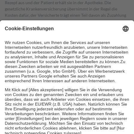
Rezept aus und der Patient erhält sie in der Apotheke. Die
gesetzliche Krankenversicherung übernimmt in der Regel die
Kosten dafür, der Versicherte trägt einen Teil davon als Zuzahlung
mit.
Grundsätzlich leisten Mitglieder Zuzahlungen in Höhe von zehn
Prozent des Abgabepreises,
mindestens
jedoch
fünf Euro
und
höchstens zehn Euro.
Es sind jedoch nie mehr als die tatsächlichen
Kosten der Leistung zu entrichten.
Diese Regeln gelten grundsätzlich auch für Online-Apotheken.
Bei Heilmitteln und häuslicher Krankenpflege beträgt die
Zuzahlung zehn Prozent der Kosten sowie zehn Euro je
Verordnung.
Um das Engagement der Versicherten für ihre eigene Gesundheit zu
stärken und die besondere Stellung der Familie zu unterstützen,
fallen
keine Zuzahlungen
an bei:
• Kindern und Jugendlichen bis zum vollendeten 18. Lebensjahr
mit Ausnahme der Fahrkosten
• Untersuchungen zur Vorsorge und Früherkennung, die von der
GKV getragen werden
• empfohlenen Schutzimpfungen
• Harn- und Blutteststreifen