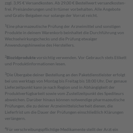
zzgl. 3,95 € Versandkosten. Ab 29,00 € Bestell­wert versand­kosten­
frei. Preisänderungen und Irrtümer vorbehalten. Alle Angebote
und Gratis-Beigaben nur solange der Vorrat reicht.
1
Eine pharmazeutische Prüfung der Arzneimittel und sonstigen
Produkte in deinem Warenkorb beinhaltet die Durchführung von
Wechselwirkungschecks und die Prüfung etwaiger
Anwendungshinweise des Herstellers.
2
Biozidprodukte
vorsichtig verwenden. Vor Gebrauch stets Etikett
und Produktinformationen lesen.
3
Die Übergabe deiner Bestellung an den Paketdienstleister erfolgt
bei uns werktags von Montag bis Freitag bis 18:00 Uhr. Der genaue
Lieferzeitpunkt kann je nach Region und in Abhängigkeit der
Produktverfügbarkeit sowie vom Zustellzeitpunkt des Spediteurs
abweichen. Darüber hinaus können notwendige pharmazeutische
Prüfungen, die zu deiner Arzneimittelsicherheit dienen, die
Lieferfrist um die Dauer der Prüfungen einschließlich Klärungen
verlängern.
4
Für verschreibungspflichtige Medikamente stellt der Arzt ein