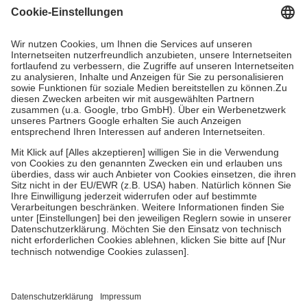
gesetzliche Krankenversicherung übernimmt in der Regel die
Kosten dafür, der Versicherte trägt einen Teil davon als Zuzahlung
mit.
Grundsätzlich leisten Mitglieder Zuzahlungen in Höhe von zehn
Prozent des Abgabepreises,
mindestens
jedoch
fünf Euro
und
höchstens zehn Euro.
Es sind jedoch nie mehr als die tatsächlichen
Kosten der Leistung zu entrichten.
Diese Regeln gelten grundsätzlich auch für Online-Apotheken.
Bei Heilmitteln und häuslicher Krankenpflege beträgt die
Zuzahlung zehn Prozent der Kosten sowie zehn Euro je
Verordnung.
Um das Engagement der Versicherten für ihre eigene Gesundheit zu
stärken und die besondere Stellung der Familie zu unterstützen,
fallen
keine Zuzahlungen
an bei:
• Kindern und Jugendlichen bis zum vollendeten 18. Lebensjahr
mit Ausnahme der Fahrkosten
• Untersuchungen zur Vorsorge und Früherkennung, die von der
GKV getragen werden
• empfohlenen Schutzimpfungen
• Harn- und Blutteststreifen
Wir nutzen Trusted Shops als unabhängigen Dienstleister für die