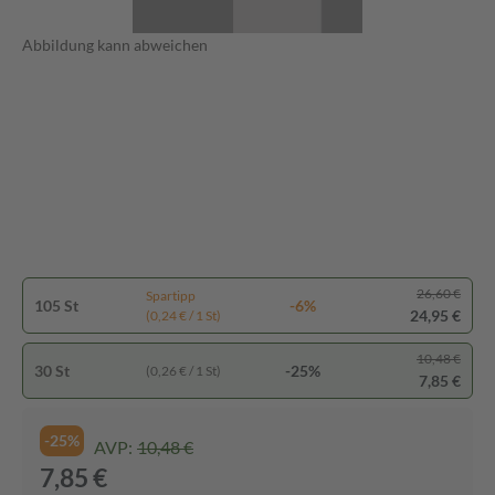
Abbildung kann abweichen
26,60 €
Spartipp
105 St
-6%
24,95 €
(0,24 € / 1 St)
10,48 €
30 St
-25%
(0,26 € / 1 St)
7,85 €
-25%
AVP:
10,48 €
7,85 €