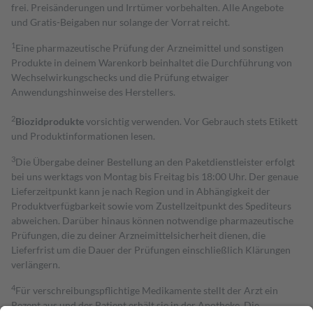
frei. Preisänderungen und Irrtümer vorbehalten. Alle Angebote
und Gratis-Beigaben nur solange der Vorrat reicht.
1
Eine pharmazeutische Prüfung der Arzneimittel und sonstigen
Produkte in deinem Warenkorb beinhaltet die Durchführung von
Wechselwirkungschecks und die Prüfung etwaiger
Anwendungshinweise des Herstellers.
2
Biozidprodukte
vorsichtig verwenden. Vor Gebrauch stets Etikett
und Produktinformationen lesen.
3
Die Übergabe deiner Bestellung an den Paketdienstleister erfolgt
bei uns werktags von Montag bis Freitag bis 18:00 Uhr. Der genaue
Lieferzeitpunkt kann je nach Region und in Abhängigkeit der
Produktverfügbarkeit sowie vom Zustellzeitpunkt des Spediteurs
abweichen. Darüber hinaus können notwendige pharmazeutische
Prüfungen, die zu deiner Arzneimittelsicherheit dienen, die
Lieferfrist um die Dauer der Prüfungen einschließlich Klärungen
verlängern.
4
Für verschreibungspflichtige Medikamente stellt der Arzt ein
Rezept aus und der Patient erhält sie in der Apotheke. Die