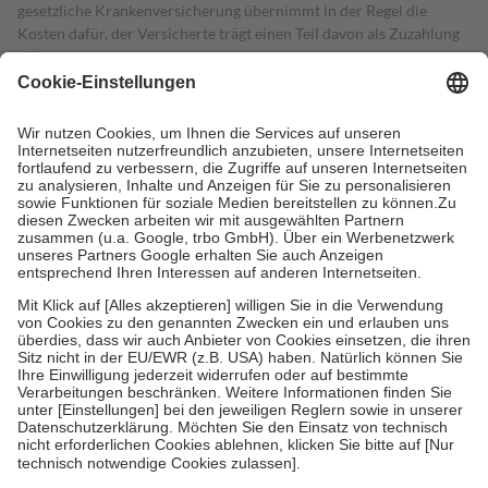
gesetzliche Krankenversicherung übernimmt in der Regel die
Kosten dafür, der Versicherte trägt einen Teil davon als Zuzahlung
mit.
Grundsätzlich leisten Mitglieder Zuzahlungen in Höhe von zehn
Prozent des Abgabepreises,
mindestens
jedoch
fünf Euro
und
höchstens zehn Euro.
Es sind jedoch nie mehr als die tatsächlichen
Kosten der Leistung zu entrichten.
Diese Regeln gelten grundsätzlich auch für Online-Apotheken.
Bei Heilmitteln und häuslicher Krankenpflege beträgt die
Zuzahlung zehn Prozent der Kosten sowie zehn Euro je
Verordnung.
Um das Engagement der Versicherten für ihre eigene Gesundheit zu
stärken und die besondere Stellung der Familie zu unterstützen,
fallen
keine Zuzahlungen
an bei:
• Kindern und Jugendlichen bis zum vollendeten 18. Lebensjahr
mit Ausnahme der Fahrkosten
• Untersuchungen zur Vorsorge und Früherkennung, die von der
GKV getragen werden
• empfohlenen Schutzimpfungen
• Harn- und Blutteststreifen
Wir nutzen Trusted Shops als unabhängigen Dienstleister für die