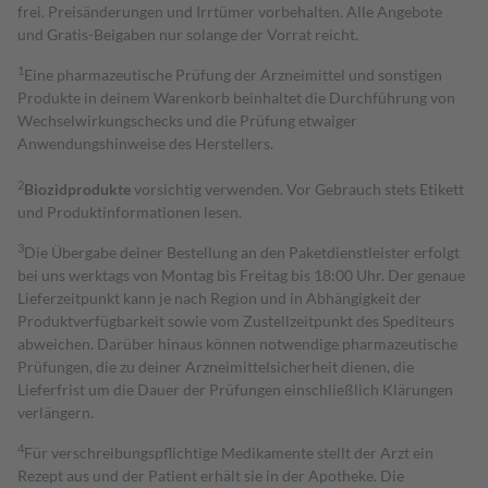
frei. Preisänderungen und Irrtümer vorbehalten. Alle Angebote
und Gratis-Beigaben nur solange der Vorrat reicht.
1
Eine pharmazeutische Prüfung der Arzneimittel und sonstigen
Produkte in deinem Warenkorb beinhaltet die Durchführung von
Wechselwirkungschecks und die Prüfung etwaiger
Anwendungshinweise des Herstellers.
2
Biozidprodukte
vorsichtig verwenden. Vor Gebrauch stets Etikett
und Produktinformationen lesen.
3
Die Übergabe deiner Bestellung an den Paketdienstleister erfolgt
bei uns werktags von Montag bis Freitag bis 18:00 Uhr. Der genaue
Lieferzeitpunkt kann je nach Region und in Abhängigkeit der
Produktverfügbarkeit sowie vom Zustellzeitpunkt des Spediteurs
abweichen. Darüber hinaus können notwendige pharmazeutische
Prüfungen, die zu deiner Arzneimittelsicherheit dienen, die
Lieferfrist um die Dauer der Prüfungen einschließlich Klärungen
verlängern.
4
Für verschreibungspflichtige Medikamente stellt der Arzt ein
Rezept aus und der Patient erhält sie in der Apotheke. Die