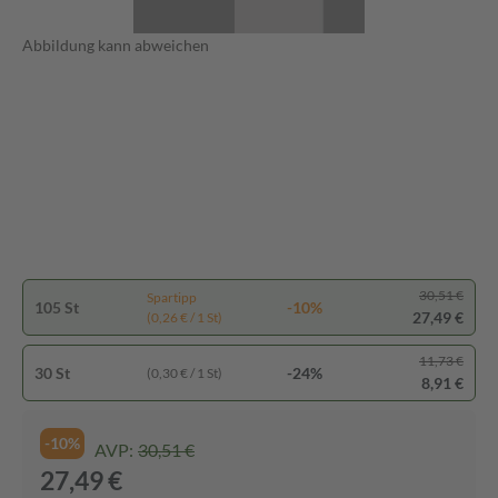
Abbildung kann abweichen
30,51 €
Spartipp
105 St
-10%
27,49 €
(0,26 € / 1 St)
11,73 €
30 St
-24%
(0,30 € / 1 St)
8,91 €
-10%
AVP:
30,51 €
27,49 €