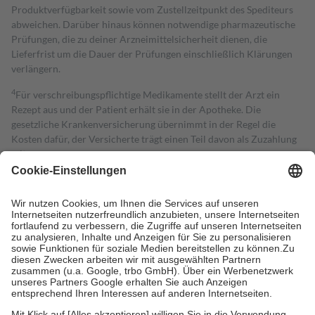
Produktverfügbarkeit sowie vom Zustellzeitpunkt des Spediteurs
abweichen. Darüber hinaus können notwendige pharmazeutische
Prüfungen, die zu deiner Arzneimittelsicherheit dienen, die
Lieferfrist um die Dauer der Prüfungen einschließlich Klärungen
verlängern.
4
Für verschreibungspflichtige Medikamente stellt der Arzt ein
Rezept aus und der Patient erhält sie in der Apotheke. Die
gesetzliche Krankenversicherung übernimmt in der Regel die
Kosten dafür, der Versicherte trägt einen Teil davon als Zuzahlung
mit.
Grundsätzlich leisten Mitglieder Zuzahlungen in Höhe von zehn
Prozent des Abgabepreises,
mindestens
jedoch
fünf Euro
und
höchstens zehn Euro.
Es sind jedoch nie mehr als die tatsächlichen
Kosten der Leistung zu entrichten.
Diese Regeln gelten grundsätzlich auch für Online-Apotheken.
Bei Heilmitteln und häuslicher Krankenpflege beträgt die
Zuzahlung zehn Prozent der Kosten sowie zehn Euro je
Verordnung.
Um das Engagement der Versicherten für ihre eigene Gesundheit zu
stärken und die besondere Stellung der Familie zu unterstützen,