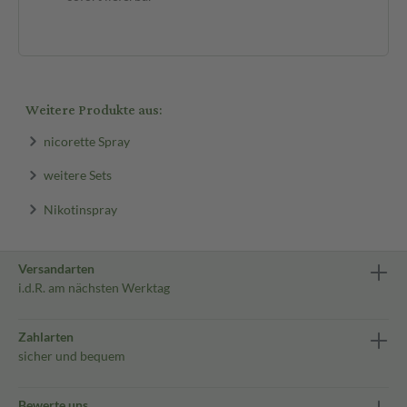
sof
Weitere Produkte aus:
nicorette Spray
weitere Sets
Nikotinspray
Versandarten
i.d.R. am nächsten Werktag
Zahlarten
sicher und bequem
Bewerte uns