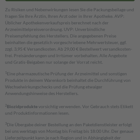
Zu Risiken und Nebenwirkungen lesen Sie die Packungsbeilage und
fragen Sie Ihre Ärztin, Ihren Arzt oder in Ihrer Apotheke. AVP:
Üblicher Apothekenverkaufspreis berechnet nach der
Arzneimittelpreisverordnung. UVP: Unverbindliche
Preisempfehlung des Herstellers. Die angegebenen Preise
beinhalten die gesetzlich vorgeschriebene Mehrwertsteuer, ggf.
zzgl. 3,95 € Versandkosten. Ab 29,00 € Bestell­wert versand­kosten­
frei. Preisänderungen und Irrtümer vorbehalten. Alle Angebote
und Gratis-Beigaben nur solange der Vorrat reicht.
1
Eine pharmazeutische Prüfung der Arzneimittel und sonstigen
Produkte in deinem Warenkorb beinhaltet die Durchführung von
Wechselwirkungschecks und die Prüfung etwaiger
Anwendungshinweise des Herstellers.
2
Biozidprodukte
vorsichtig verwenden. Vor Gebrauch stets Etikett
und Produktinformationen lesen.
3
Die Übergabe deiner Bestellung an den Paketdienstleister erfolgt
bei uns werktags von Montag bis Freitag bis 18:00 Uhr. Der genaue
Lieferzeitpunkt kann je nach Region und in Abhängigkeit der