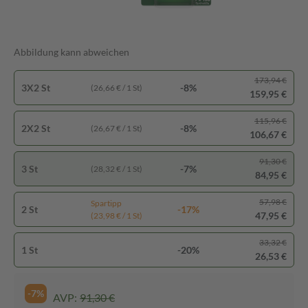
Abbildung kann abweichen
173,94 €
3X2 St
-8%
(26,66 € / 1 St)
159,95 €
115,96 €
2X2 St
-8%
(26,67 € / 1 St)
106,67 €
91,30 €
3 St
-7%
(28,32 € / 1 St)
84,95 €
57,98 €
Spartipp
2 St
-17%
47,95 €
(23,98 € / 1 St)
33,32 €
1 St
-20%
26,53 €
-7%
AVP:
91,30 €