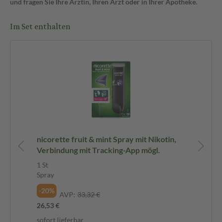
und fragen Sie Ihre Ärztin, Ihren Arzt oder in Ihrer Apotheke.
Im Set enthalten
,
nicorette fruit & mint Spray mit Nikotin,
ni
Verbindung mit Tracking-App mögl.
Ve
2 S
1 St
Sp
Spray
-1
-20%
AVP:
33,32 €
47,
26,53 €
23,
sofort lieferbar