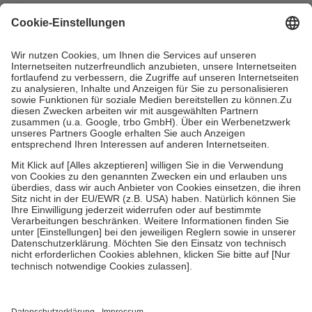
mit.
Grundsätzlich leisten Mitglieder Zuzahlungen in Höhe von zehn
Prozent des Abgabepreises,
mindestens
jedoch
fünf Euro
und
höchstens zehn Euro.
Es sind jedoch nie mehr als die tatsächlichen
Kosten der Leistung zu entrichten.
Diese Regeln gelten grundsätzlich auch für Online-Apotheken.
Bei Heilmitteln und häuslicher Krankenpflege beträgt die
Zuzahlung zehn Prozent der Kosten sowie zehn Euro je
Verordnung.
Um das Engagement der Versicherten für ihre eigene Gesundheit zu
stärken und die besondere Stellung der Familie zu unterstützen,
fallen
keine Zuzahlungen
an bei:
• Kindern und Jugendlichen bis zum vollendeten 18. Lebensjahr
mit Ausnahme der Fahrkosten
• Untersuchungen zur Vorsorge und Früherkennung, die von der
GKV getragen werden
• empfohlenen Schutzimpfungen
• Harn- und Blutteststreifen
Wir nutzen Trusted Shops als unabhängigen Dienstleister für die
Einholung von Bewertungen. Trusted Shops hat Maßnahmen
getroffen, um sicherzustellen, dass es sich um echte Bewertungen