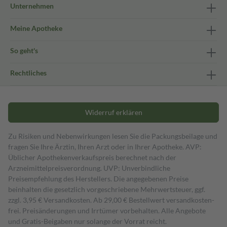
Unternehmen
Meine Apotheke
So geht's
Rechtliches
Widerruf erklären
Zu Risiken und Nebenwirkungen lesen Sie die Packungsbeilage und
fragen Sie Ihre Ärztin, Ihren Arzt oder in Ihrer Apotheke. AVP:
Üblicher Apothekenverkaufspreis berechnet nach der
Arzneimittelpreisverordnung. UVP: Unverbindliche
Preisempfehlung des Herstellers. Die angegebenen Preise
beinhalten die gesetzlich vorgeschriebene Mehrwertsteuer, ggf.
zzgl. 3,95 € Versandkosten. Ab 29,00 € Bestell­wert versand­kosten­
frei. Preisänderungen und Irrtümer vorbehalten. Alle Angebote
und Gratis-Beigaben nur solange der Vorrat reicht.