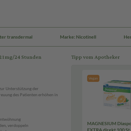
ter transdermal
Marke: Nicotinell
Her
 21mg/24 Stunden
Tipp vom Apotheker
Vegan
zur Unterstützung der
reuung des Patienten erhöhen in
rentwöhnung
MAGNESIUM Diaspor
rden, verdoppeln
EXTRA direkt 100 St