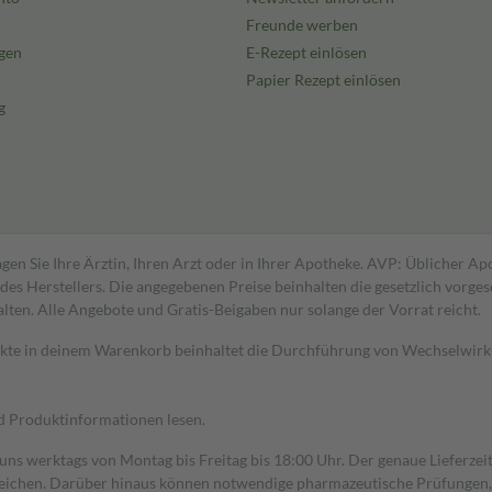
Freunde werben
gen
E-Rezept einlösen
Papier Rezept einlösen
g
Wirkstoff-Freigabe auf der Haut
-Copolymer (Ph.Eur.) [Eudragit E
at-co-vinylacetat-co-(2-
5) [Durotak 387-2516],
gen Sie Ihre Ärztin, Ihren Arzt oder in Ihrer Apotheke. AVP: Üblicher A
olie mit Silikon- und
s Herstellers. Die angegebenen Preise beinhalten die gesetzlich vorgesc
alten. Alle Angebote und Gratis-Beigaben nur solange der Vorrat reicht.
dukte in deinem Warenkorb beinhaltet die Durchführung von Wechselwir
nd Produktinformationen lesen.
 uns werktags von Montag bis Freitag bis 18:00 Uhr. Der genaue Lieferze
ichen. Darüber hinaus können notwendige pharmazeutische Prüfungen, die