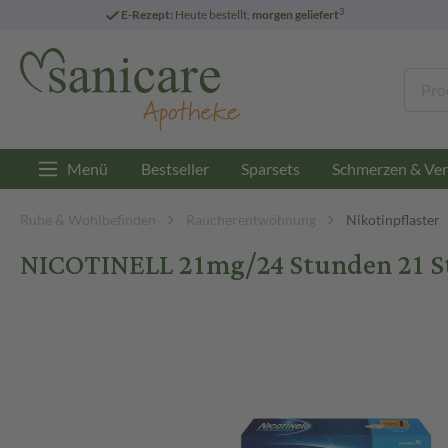
3
E-Rezept:
Heute bestellt,
morgen geliefert
Menü
Bestseller
Sparsets
Schmerzen & Ver
Ruhe & Wohlbefinden
Raucherentwöhnung
Nikotinpflaster
NICOTINELL 21mg/24 Stunden 21 St 