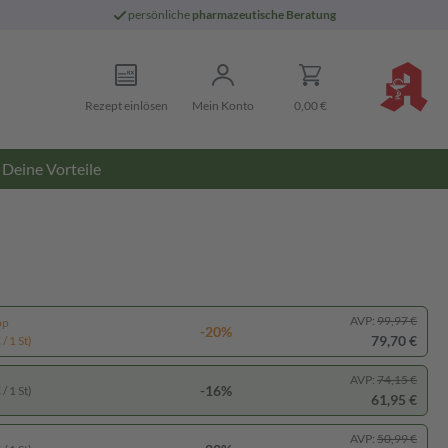
persönliche
pharmazeutische Beratung
Rezept einlösen
Mein Konto
0,00 €
Deine Vorteile
AVP:
99,97 €
pp
-20%
79,70 €
/ 1 St)
AVP:
74,15 €
-16%
/ 1 St)
61,95 €
AVP:
50,99 €