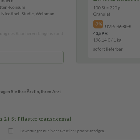
lindern
retten-Konsum
100 St = 220 g
: Nicotinell Studie, Weinman
Granulat
-7%
UVP:
46,80 €
rung des Raucherverlangens rund
43,59 €
198,14 € / 1 kg
sofort lieferbar
-Hilfe für regelmäßige Raucher.
ufuhr und lindert so das
ymptome während der
Konzentrationsprobleme.
gen Sie Ihre Ärztin, Ihren Arzt
eutlich. Ein besonderes Plus ist
21 St Pflaster transdermal
en sofortigen Rauchstopp
en. Die Pflastertherapie für den
Bewertungen nur in der aktuellen Sprache anzeigen.
tunden-Pflaster beträgt 9-12