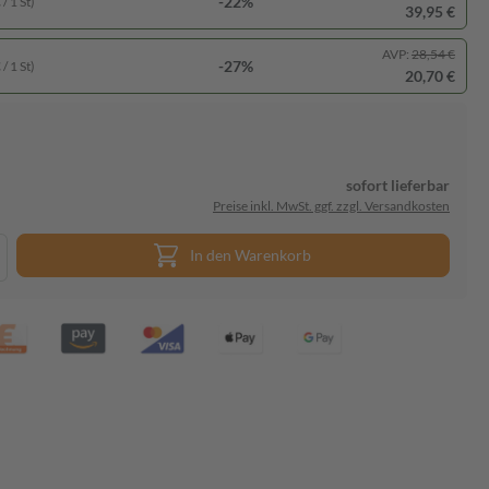
-22%
/ 1 St)
39,95 €
AVP:
28,54 €
-27%
/ 1 St)
20,70 €
sofort lieferbar
Preise inkl. MwSt. ggf. zzgl. Versandkosten
In den Warenkorb