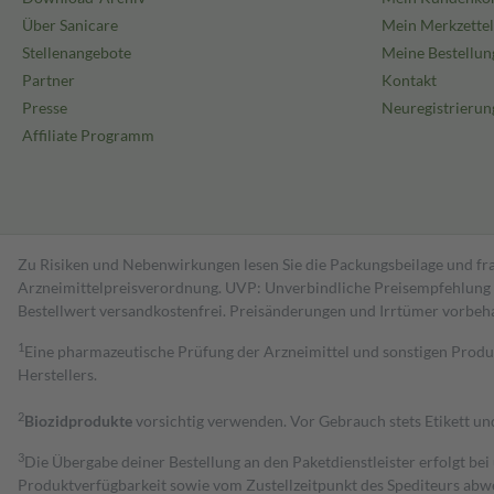
Anwendung
Über Sanicare
:
Mein Merkzettel
Täglich 1 Pflaster für 24 Stunden.
Stellenangebote
Meine Bestellun
Partner
Kontakt
Wirkstoffe
: Nicotin
Presse
Neuregistrierun
Wirkstoffmenge
: 21 mg
Affiliate Programm
Inhaltsstoffe
:
1 transdermales Pflaster enthält 52,5 mg Nicotin, durchschnittliche 
21 mg/24 Stunden. Sonstige Bestandteile: Basisches Butylmethacrylat
100], aluminiumbeschichtete Polyesterfolie, Poly[(2-ethylhexyl)acryl
hydroxyethyl)acrylat-co-(2,3-epoxypropyl)methacrylat] (67:28:5:0,1
Zu Risiken und Nebenwirkungen lesen Sie die Packungsbeilage und fra
Glyceroltrialkanoat(C6-C12) [Miglyol 812], Papier 26 g/m², Polyesterf
Arzneimittelpreisverordnung. UVP: Unverbindliche Preisempfehlung de
Aluminiumbeschichtung, braune Drucktinte.
Bestell­wert versand­kosten­frei. Preisänderungen und Irrtümer vorbeh
1
Eine pharmazeutische Prüfung der Arzneimittel und sonstigen Pro
Herstellers.
2
Biozidprodukte
vorsichtig verwenden. Vor Gebrauch stets Etikett u
3
Die Übergabe deiner Bestellung an den Paketdienstleister erfolgt bei
Produktverfügbarkeit sowie vom Zustellzeitpunkt des Spediteurs abwe