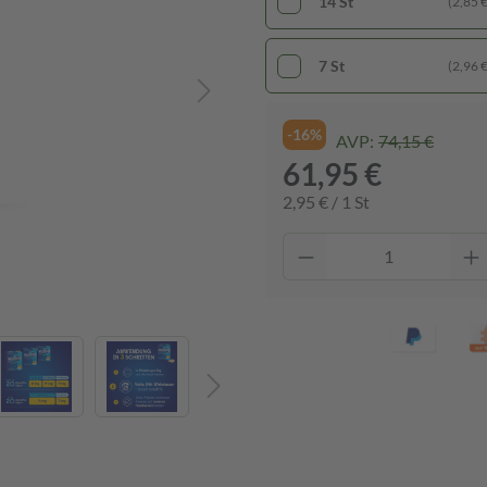
14 St
(2,85 € 
7 St
(2,96 € 
-16%
AVP:
74,15 €
61,95 €
2,95 € / 1 St