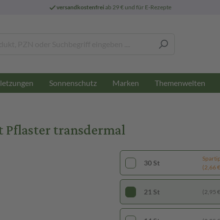
versandkostenfrei
ab 29 € und für E-Rezepte
letzungen
Sonnenschutz
Marken
Themenwelten
Pflaster transdermal
Sparti
30 St
(2,66 € 
21 St
(2,95 € 