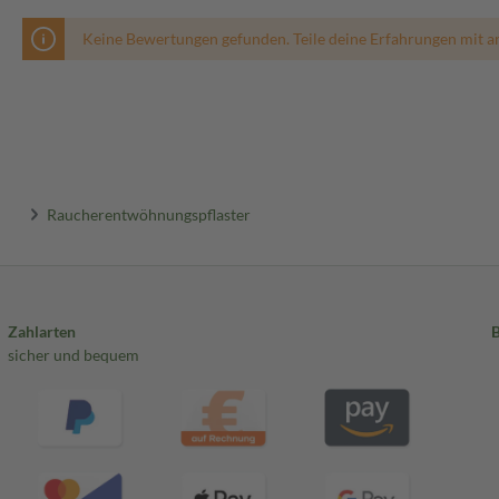
auch der Nikotinspiegel im Blut
Keine Bewertungen gefunden. Teile deine Erfahrungen mit a
en sich unterschiedliche
ge tägliche Zigarettenkonsum
 (mittel) über einen Zeitraum von
raum von 3-4 Wochen Ausklingen
n Therapieschema für starke
Zigaretten betragen hat:
Raucherentwöhnungspflaster
itraum von 3-4
 von 3-4 Wochen, Ausklingen mit
Zahlarten
 nach dem Aufstehen und nach
sicher und bequem
 gesunde, unbehaarte trockene und
orzugt an der Innen- oder
die Kanten des Nikotinpflasters