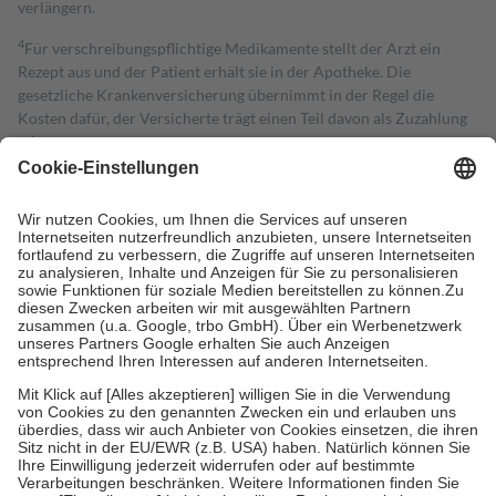
verlängern.
4
Für verschreibungspflichtige Medikamente stellt der Arzt ein
Rezept aus und der Patient erhält sie in der Apotheke. Die
gesetzliche Krankenversicherung übernimmt in der Regel die
Kosten dafür, der Versicherte trägt einen Teil davon als Zuzahlung
mit.
Grundsätzlich leisten Mitglieder Zuzahlungen in Höhe von zehn
Prozent des Abgabepreises,
mindestens
jedoch
fünf Euro
und
höchstens zehn Euro.
Es sind jedoch nie mehr als die tatsächlichen
Kosten der Leistung zu entrichten.
Diese Regeln gelten grundsätzlich auch für Online-Apotheken.
Bei Heilmitteln und häuslicher Krankenpflege beträgt die
Zuzahlung zehn Prozent der Kosten sowie zehn Euro je
Verordnung.
Um das Engagement der Versicherten für ihre eigene Gesundheit zu
stärken und die besondere Stellung der Familie zu unterstützen,
fallen
keine Zuzahlungen
an bei:
• Kindern und Jugendlichen bis zum vollendeten 18. Lebensjahr
mit Ausnahme der Fahrkosten
• Untersuchungen zur Vorsorge und Früherkennung, die von der
GKV getragen werden