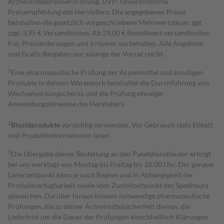
Arzneimittelpreisverordnung. UVP: Unverbindliche
Preisempfehlung des Herstellers. Die angegebenen Preise
beinhalten die gesetzlich vorgeschriebene Mehrwertsteuer, ggf.
zzgl. 3,95 € Versandkosten. Ab 29,00 € Bestell­wert versand­kosten­
frei. Preisänderungen und Irrtümer vorbehalten. Alle Angebote
und Gratis-Beigaben nur solange der Vorrat reicht.
1
Eine pharmazeutische Prüfung der Arzneimittel und sonstigen
Produkte in deinem Warenkorb beinhaltet die Durchführung von
Wechselwirkungschecks und die Prüfung etwaiger
Anwendungshinweise des Herstellers.
2
Biozidprodukte
vorsichtig verwenden. Vor Gebrauch stets Etikett
und Produktinformationen lesen.
3
Die Übergabe deiner Bestellung an den Paketdienstleister erfolgt
bei uns werktags von Montag bis Freitag bis 18:00 Uhr. Der genaue
Lieferzeitpunkt kann je nach Region und in Abhängigkeit der
Produktverfügbarkeit sowie vom Zustellzeitpunkt des Spediteurs
abweichen. Darüber hinaus können notwendige pharmazeutische
Prüfungen, die zu deiner Arzneimittelsicherheit dienen, die
Lieferfrist um die Dauer der Prüfungen einschließlich Klärungen