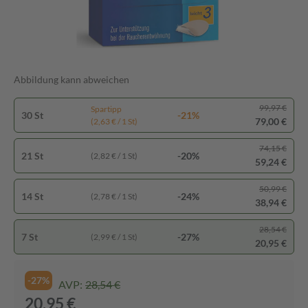
Abbildung kann abweichen
99,97 €
Spartipp
30 St
-21%
79,00 €
(2,63 € / 1 St)
74,15 €
21 St
-20%
(2,82 € / 1 St)
59,24 €
50,99 €
14 St
-24%
(2,78 € / 1 St)
38,94 €
28,54 €
7 St
-27%
(2,99 € / 1 St)
20,95 €
-27%
AVP:
28,54 €
20,95 €