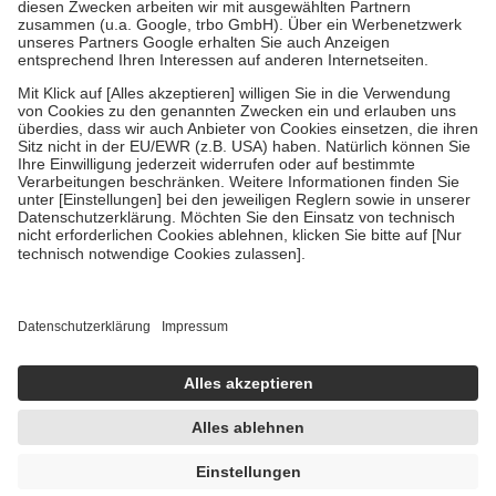
Zuzahlung zehn Prozent der Kosten sowie zehn Euro je
Verordnung.
Um das Engagement der Versicherten für ihre eigene Gesundheit zu
stärken und die besondere Stellung der Familie zu unterstützen,
fallen
keine Zuzahlungen
an bei:
• Kindern und Jugendlichen bis zum vollendeten 18. Lebensjahr
mit Ausnahme der Fahrkosten
• Untersuchungen zur Vorsorge und Früherkennung, die von der
GKV getragen werden
• empfohlenen Schutzimpfungen
• Harn- und Blutteststreifen
Wir nutzen Trusted Shops als unabhängigen Dienstleister für die
Einholung von Bewertungen. Trusted Shops hat Maßnahmen
getroffen, um sicherzustellen, dass es sich um echte Bewertungen
handelt. Mehr Informationen findest du hier:
https://help.etrusted.com/hc/de/articles/4419944605341
Einige Bilder und Inhalte wurden unter Zuhilfenahme künstlicher
Intelligenz erstellt.
AVP:
14,36 €