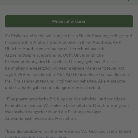
Widerruf erklären
Zu Risiken und Nebenwirkungen lesen Sie die Packungsbeilage und
fragen Sie Ihre Ärztin, Ihren Arzt oder in Ihrer Apotheke. AVP:
Üblicher Apothekenverkaufspreis berechnet nach der
Arzneimittelpreisverordnung. UVP: Unverbindliche
Preisempfehlung des Herstellers. Die angegebenen Preise
beinhalten die gesetzlich vorgeschriebene Mehrwertsteuer, ggf.
zzgl. 3,95 € Versandkosten. Ab 29,00 € Bestell­wert versand­kosten­
frei. Preisänderungen und Irrtümer vorbehalten. Alle Angebote
und Gratis-Beigaben nur solange der Vorrat reicht.
1
Eine pharmazeutische Prüfung der Arzneimittel und sonstigen
Produkte in deinem Warenkorb beinhaltet die Durchführung von
Wechselwirkungschecks und die Prüfung etwaiger
Anwendungshinweise des Herstellers.
2
Biozidprodukte
vorsichtig verwenden. Vor Gebrauch stets Etikett
und Produktinformationen lesen.