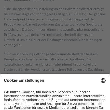
3
Die Übergabe deiner Bestellung an den Paketdienstleister erfolgt
bei uns werktags von Montag bis Freitag bis 18:00 Uhr. Der genaue
Lieferzeitpunkt kann je nach Region und in Abhängigkeit der
Produktverfügbarkeit sowie vom Zustellzeitpunkt des Spediteurs
abweichen. Darüber hinaus können notwendige pharmazeutische
Prüfungen, die zu deiner Arzneimittelsicherheit dienen, die
Lieferfrist um die Dauer der Prüfungen einschließlich Klärungen
verlängern.
4
Für verschreibungspflichtige Medikamente stellt der Arzt ein
Rezept aus und der Patient erhält sie in der Apotheke. Die
gesetzliche Krankenversicherung übernimmt in der Regel die
Kosten dafür, der Versicherte trägt einen Teil davon als Zuzahlung
mit.
Grundsätzlich leisten Mitglieder Zuzahlungen in Höhe von zehn
Prozent des Abgabepreises,
mindestens
jedoch
fünf Euro
und
höchstens zehn Euro.
Es sind jedoch nie mehr als die tatsächlichen
Kosten der Leistung zu entrichten.
Diese Regeln gelten grundsätzlich auch für Online-Apotheken.
Bei Heilmitteln und häuslicher Krankenpflege beträgt die