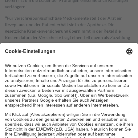
Lieferfrist um die Dauer der Prüfungen einschließlich Klärungen
verlängern.
4
Für verschreibungspflichtige Medikamente stellt der Arzt ein
Rezept aus und der Patient erhält sie in der Apotheke. Die
gesetzliche Krankenversicherung übernimmt in der Regel die
Kosten dafür, der Versicherte trägt einen Teil davon als Zuzahlung
mit.
Grundsätzlich leisten Mitglieder Zuzahlungen in Höhe von zehn
Prozent des Abgabepreises,
mindestens
jedoch
fünf Euro
und
höchstens zehn Euro.
Es sind jedoch nie mehr als die tatsächlichen
Kosten der Leistung zu entrichten.
Diese Regeln gelten grundsätzlich auch für Online-Apotheken.
Bei Heilmitteln und häuslicher Krankenpflege beträgt die
Zuzahlung zehn Prozent der Kosten sowie zehn Euro je
Verordnung.
Um das Engagement der Versicherten für ihre eigene Gesundheit zu
stärken und die besondere Stellung der Familie zu unterstützen,
fallen
keine Zuzahlungen
an bei:
• Kindern und Jugendlichen bis zum vollendeten 18. Lebensjahr
mit Ausnahme der Fahrkosten
• Untersuchungen zur Vorsorge und Früherkennung, die von der