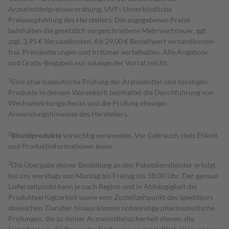
Arzneimittelpreisverordnung. UVP: Unverbindliche
Preisempfehlung des Herstellers. Die angegebenen Preise
beinhalten die gesetzlich vorgeschriebene Mehrwertsteuer, ggf.
zzgl. 3,95 € Versandkosten. Ab 29,00 € Bestell­wert versand­kosten­
frei. Preisänderungen und Irrtümer vorbehalten. Alle Angebote
und Gratis-Beigaben nur solange der Vorrat reicht.
1
Eine pharmazeutische Prüfung der Arzneimittel und sonstigen
Produkte in deinem Warenkorb beinhaltet die Durchführung von
Wechselwirkungschecks und die Prüfung etwaiger
Anwendungshinweise des Herstellers.
2
Biozidprodukte
vorsichtig verwenden. Vor Gebrauch stets Etikett
und Produktinformationen lesen.
3
Die Übergabe deiner Bestellung an den Paketdienstleister erfolgt
bei uns werktags von Montag bis Freitag bis 18:00 Uhr. Der genaue
Lieferzeitpunkt kann je nach Region und in Abhängigkeit der
Produktverfügbarkeit sowie vom Zustellzeitpunkt des Spediteurs
abweichen. Darüber hinaus können notwendige pharmazeutische
Prüfungen, die zu deiner Arzneimittelsicherheit dienen, die