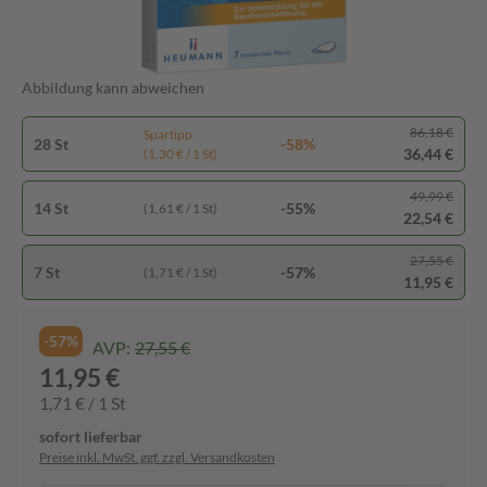
Abbildung kann abweichen
86,18 €
Spartipp
28 St
-58%
36,44 €
(1,30 € / 1 St)
49,99 €
14 St
-55%
(1,61 € / 1 St)
22,54 €
27,55 €
7 St
-57%
(1,71 € / 1 St)
11,95 €
-57%
AVP:
27,55 €
11,95 €
1,71 € / 1 St
sofort lieferbar
Preise inkl. MwSt. ggf. zzgl. Versandkosten