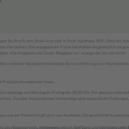
gen Sie Ihre Ärztin, Ihren Arzt oder in Ihrer Apotheke. AVP: Üblicher A
s Herstellers. Die angegebenen Preise beinhalten die gesetzlich vorgesc
alten. Alle Angebote und Gratis-Beigaben nur solange der Vorrat reicht.
dukte in deinem Warenkorb beinhaltet die Durchführung von Wechselwir
nd Produktinformationen lesen.
 uns werktags von Montag bis Freitag bis 18:00 Uhr. Der genaue Lieferze
ichen. Darüber hinaus können notwendige pharmazeutische Prüfungen, die
aus und der Patient erhält sie in der Apotheke. Die gesetzliche Krankenv
ent des Abgabepreises,
mindestens
jedoch
fünf Euro
und
höchstens zehn 