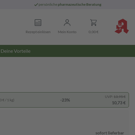
persönliche
pharmazeutische Beratung
Rezept einlösen
Mein Konto
0,00 €
Deine Vorteile
UVP:
13,95 €
-23%
 € / 1 kg)
10,73 €
sofort lieferbar