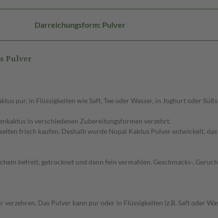
Darreichungsform: Pulver
s Pulver
us pur, in Flüssigkeiten wie Saft, Tee oder Wasser, in Joghurt oder Süßs
igenkaktus in verschiedenen Zubereitungsformen verzehrt.
 selten frisch kaufen. Deshalb wurde Nopal Kaktus Pulver entwickelt, da
tacheln befreit, getrocknet und dann fein vermahlen. Geschmacks-, Geru
er verzehren. Das Pulver kann pur oder in Flüssigkeiten (z.B. Saft oder W