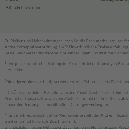
Affiliate Programm
Zu Risiken und Nebenwirkungen lesen Sie die Packungsbeilage und fra
Arzneimittelpreisverordnung. UVP: Unverbindliche Preisempfehlung de
Bestell­wert versand­kosten­frei. Preisänderungen und Irrtümer vorbeh
1
Eine pharmazeutische Prüfung der Arzneimittel und sonstigen Pro
Herstellers.
2
Biozidprodukte
vorsichtig verwenden. Vor Gebrauch stets Etikett u
3
Die Übergabe deiner Bestellung an den Paketdienstleister erfolgt bei
Produktverfügbarkeit sowie vom Zustellzeitpunkt des Spediteurs abwe
Dauer der Prüfungen einschließlich Klärungen verlängern.
4
Für verschreibungspflichtige Medikamente stellt der Arzt ein Rezept 
trägt einen Teil davon als Zuzahlung mit.
Grundsätzlich leisten Mitglieder Zuzahlungen in Höhe von zehn Proz