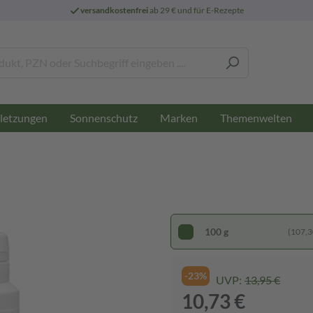
versandkostenfrei
ab 29 € und für E-Rezepte
letzungen
Sonnenschutz
Marken
Themenwelten
100 g
(107,30
-23%
UVP:
13,95 €
10,73 €