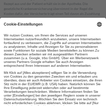
Rezept aus und der Patient erhält sie in der Apotheke. Die
gesetzliche Krankenversicherung übernimmt in der Regel die
Kosten dafür, der Versicherte trägt einen Teil davon als Zuzahlung
mit.
Grundsätzlich leisten Mitglieder Zuzahlungen in Höhe von zehn
Prozent des Abgabepreises,
mindestens
jedoch
fünf Euro
und
höchstens zehn Euro.
Es sind jedoch nie mehr als die tatsächlichen
Kosten der Leistung zu entrichten.
Diese Regeln gelten grundsätzlich auch für Online-Apotheken.
Bei Heilmitteln und häuslicher Krankenpflege beträgt die
Zuzahlung zehn Prozent der Kosten sowie zehn Euro je
Verordnung.
Um das Engagement der Versicherten für ihre eigene Gesundheit zu
stärken und die besondere Stellung der Familie zu unterstützen,
fallen
keine Zuzahlungen
an bei:
• Kindern und Jugendlichen bis zum vollendeten 18. Lebensjahr
mit Ausnahme der Fahrkosten
• Untersuchungen zur Vorsorge und Früherkennung, die von der
GKV getragen werden
• empfohlenen Schutzimpfungen
• Harn- und Blutteststreifen