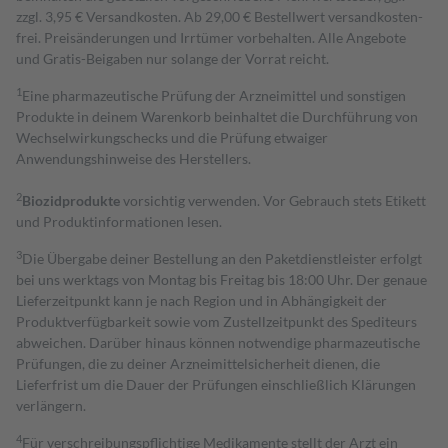
zzgl. 3,95 € Versandkosten. Ab 29,00 € Bestell­wert versand­kosten­
frei. Preisänderungen und Irrtümer vorbehalten. Alle Angebote
und Gratis-Beigaben nur solange der Vorrat reicht.
1
Eine pharmazeutische Prüfung der Arzneimittel und sonstigen
Produkte in deinem Warenkorb beinhaltet die Durchführung von
Wechselwirkungschecks und die Prüfung etwaiger
Anwendungshinweise des Herstellers.
2
Biozidprodukte
vorsichtig verwenden. Vor Gebrauch stets Etikett
und Produktinformationen lesen.
3
Die Übergabe deiner Bestellung an den Paketdienstleister erfolgt
bei uns werktags von Montag bis Freitag bis 18:00 Uhr. Der genaue
Lieferzeitpunkt kann je nach Region und in Abhängigkeit der
Produktverfügbarkeit sowie vom Zustellzeitpunkt des Spediteurs
abweichen. Darüber hinaus können notwendige pharmazeutische
Prüfungen, die zu deiner Arzneimittelsicherheit dienen, die
Lieferfrist um die Dauer der Prüfungen einschließlich Klärungen
verlängern.
4
Für verschreibungspflichtige Medikamente stellt der Arzt ein