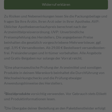
Widerruf erklären
Zu Risiken und Nebenwirkungen lesen Sie die Packungsbeilage und
fragen Sie Ihre Ärztin, Ihren Arzt oder in Ihrer Apotheke. AVP:
Üblicher Apothekenverkaufspreis berechnet nach der
Arzneimittelpreisverordnung. UVP: Unverbindliche
Preisempfehlung des Herstellers. Die angegebenen Preise
beinhalten die gesetzlich vorgeschriebene Mehrwertsteuer, ggf.
zzgl. 3,95 € Versandkosten. Ab 29,00 € Bestell­wert versand­kosten­
frei. Preisänderungen und Irrtümer vorbehalten. Alle Angebote
und Gratis-Beigaben nur solange der Vorrat reicht.
1
Eine pharmazeutische Prüfung der Arzneimittel und sonstigen
Produkte in deinem Warenkorb beinhaltet die Durchführung von
Wechselwirkungschecks und die Prüfung etwaiger
Anwendungshinweise des Herstellers.
2
Biozidprodukte
vorsichtig verwenden. Vor Gebrauch stets Etikett
und Produktinformationen lesen.
3
Die Übergabe deiner Bestellung an den Paketdienstleister erfolgt