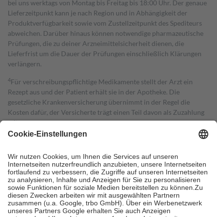
bei uns werktags von Montag bis Freitag bis 18:00 Uhr. Der genaue
Lieferzeitpunkt kann je nach Region und in Abhängigkeit der
Produktverfügbarkeit sowie vom Zustellzeitpunkt des Spediteurs
abweichen. Darüber hinaus können notwendige pharmazeutische
Prüfungen, die zu deiner Arzneimittelsicherheit dienen, die
Lieferfrist um die Dauer der Prüfungen einschließlich Klärungen
verlängern.
4
Für verschreibungspflichtige Medikamente stellt der Arzt ein
Rezept aus und der Patient erhält sie in der Apotheke. Die
gesetzliche Krankenversicherung übernimmt in der Regel die
Kosten dafür, der Versicherte trägt einen Teil davon als Zuzahlung
mit.
Grundsätzlich leisten Mitglieder Zuzahlungen in Höhe von zehn
Prozent des Abgabepreises,
mindestens
jedoch
fünf Euro
und
höchstens zehn Euro.
Es sind jedoch nie mehr als die tatsächlichen
Kosten der Leistung zu entrichten.
Diese Regeln gelten grundsätzlich auch für Online-Apotheken.
Bei Heilmitteln und häuslicher Krankenpflege beträgt die
Zuzahlung zehn Prozent der Kosten sowie zehn Euro je
Verordnung.
Um das Engagement der Versicherten für ihre eigene Gesundheit zu