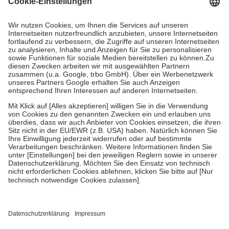
Prozent des Abgabepreises,
mindestens
jedoch
fünf Euro
und
höchstens zehn Euro.
Es sind jedoch nie mehr als die tatsächlichen
Kosten der Leistung zu entrichten.
Diese Regeln gelten grundsätzlich auch für Online-Apotheken.
Bei Heilmitteln und häuslicher Krankenpflege beträgt die
Zuzahlung zehn Prozent der Kosten sowie zehn Euro je
Verordnung.
Um das Engagement der Versicherten für ihre eigene Gesundheit zu
stärken und die besondere Stellung der Familie zu unterstützen,
fallen
keine Zuzahlungen
an bei:
• Kindern und Jugendlichen bis zum vollendeten 18. Lebensjahr
mit Ausnahme der Fahrkosten
• Untersuchungen zur Vorsorge und Früherkennung, die von der
GKV getragen werden
• empfohlenen Schutzimpfungen
• Harn- und Blutteststreifen
Wir nutzen Trusted Shops als unabhängigen Dienstleister für die
Einholung von Bewertungen. Trusted Shops hat Maßnahmen
getroffen, um sicherzustellen, dass es sich um echte Bewertungen
handelt. Mehr Informationen findest du hier: