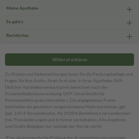
Meine Apotheke
So geht's
Rechtliches
Widerruf erklären
Zu Risiken und Nebenwirkungen lesen Sie die Packungsbeilage und
fragen Sie Ihre Ärztin, Ihren Arzt oder in Ihrer Apotheke. AVP:
Üblicher Apothekenverkaufspreis berechnet nach der
Arzneimittelpreisverordnung. UVP: Unverbindliche
Preisempfehlung des Herstellers. Die angegebenen Preise
beinhalten die gesetzlich vorgeschriebene Mehrwertsteuer, ggf.
zzgl. 3,95 € Versandkosten. Ab 29,00 € Bestell­wert versand­kosten­
frei. Preisänderungen und Irrtümer vorbehalten. Alle Angebote
und Gratis-Beigaben nur solange der Vorrat reicht.
1
Eine pharmazeutische Prüfung der Arzneimittel und sonstigen