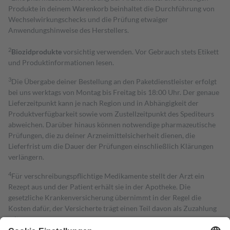
Produkte in deinem Warenkorb beinhaltet die Durchführung von
Wechselwirkungschecks und die Prüfung etwaiger
Anwendungshinweise des Herstellers.
2
Biozidprodukte
vorsichtig verwenden. Vor Gebrauch stets Etikett
und Produktinformationen lesen.
3
Die Übergabe deiner Bestellung an den Paketdienstleister erfolgt
bei uns werktags von Montag bis Freitag bis 18:00 Uhr. Der genaue
Lieferzeitpunkt kann je nach Region und in Abhängigkeit der
Produktverfügbarkeit sowie vom Zustellzeitpunkt des Spediteurs
abweichen. Darüber hinaus können notwendige pharmazeutische
Prüfungen, die zu deiner Arzneimittelsicherheit dienen, die
Lieferfrist um die Dauer der Prüfungen einschließlich Klärungen
verlängern.
4
Für verschreibungspflichtige Medikamente stellt der Arzt ein
Rezept aus und der Patient erhält sie in der Apotheke. Die
gesetzliche Krankenversicherung übernimmt in der Regel die
Kosten dafür, der Versicherte trägt einen Teil davon als Zuzahlung
mit.
Grundsätzlich leisten Mitglieder Zuzahlungen in Höhe von zehn