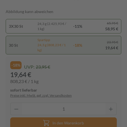
Abbildung kann abweichen
65,95 €
24,3 g (2.425,93 € /
3X30 St
-11%
58,95 €
1 kg)
Spartipp
23,95 €
30 St
-18%
24,3 g (808,23 € / 1
19,64 €
kg)
-18%
UVP:
23,95 €
19,64 €
808,23 € / 1 kg
sofort lieferbar
Preise inkl. MwSt. ggf. zzgl. Versandkosten
In den Warenkorb