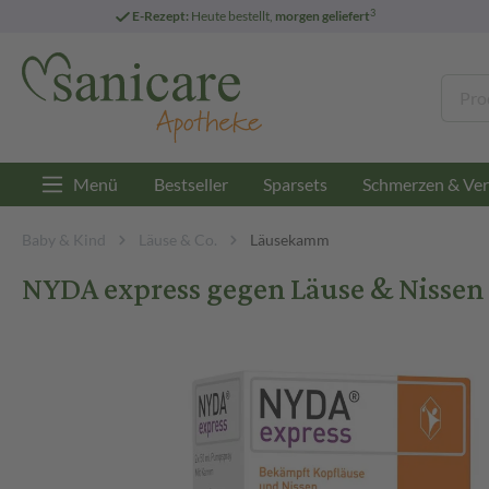
3
E-Rezept:
Heute bestellt,
morgen geliefert
Menü
Bestseller
Sparsets
Schmerzen & Ver
Baby & Kind
Läuse & Co.
Läusekamm
NYDA express gegen Läuse & Nisse