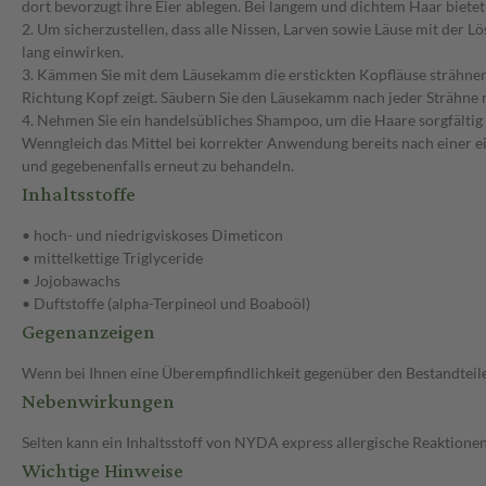
dort bevorzugt ihre Eier ablegen. Bei langem und dichtem Haar bietet 
2. Um sicherzustellen, dass alle Nissen, Larven sowie Läuse mit der
lang einwirken.
3. Kämmen Sie mit dem Läusekamm die erstickten Kopfläuse strähnen
Richtung Kopf zeigt. Säubern Sie den Läusekamm nach jeder Strähne 
4. Nehmen Sie ein handelsübliches Shampoo, um die Haare sorgfältig
Wenngleich das Mittel bei korrekter Anwendung bereits nach einer ei
und gegebenenfalls erneut zu behandeln.
Inhaltsstoffe
• hoch- und niedrigviskoses Dimeticon
• mittelkettige Triglyceride
• Jojobawachs
• Duftstoffe (alpha-Terpineol und Boaboöl)
Gegenanzeigen
Wenn bei Ihnen eine Überempfindlichkeit gegenüber den Bestandteile
Nebenwirkungen
Selten kann ein Inhaltsstoff von NYDA express allergische Reaktionen a
Wichtige Hinweise