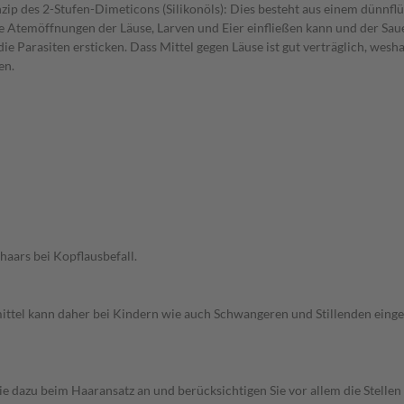
ip des 2-Stufen-Dimeticons (Silikonöls): Dies besteht aus einem dünnflü
ie Atemöffnungen der Läuse, Larven und Eier einfließen kann und der Sau
die Parasiten ersticken. Dass Mittel gegen Läuse ist gut verträglich, wesh
en.
aars bei Kopflausbefall.
mittel kann daher bei Kindern wie auch Schwangeren und Stillenden einge
e dazu beim Haaransatz an und berücksichtigen Sie vor allem die Stellen