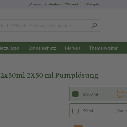
versandkostenfrei
ab 29 € und für E-Rezepte
letzungen
Sonnenschutz
Marken
Themenwelten
n 2x50ml 2X50 ml Pumplösung
Sparti
2X50 ml
(247,40
50 ml
(284,00