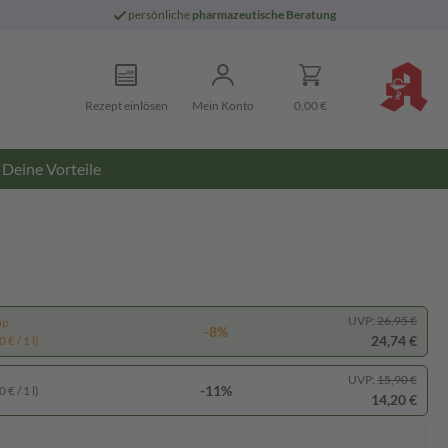
persönliche
pharmazeutische Beratung
Rezept einlösen
Mein Konto
0,00 €
Deine Vorteile
UVP:
26,95 €
pp
-8%
24,74 €
 € / 1 l)
UVP:
15,90 €
-11%
 € / 1 l)
14,20 €