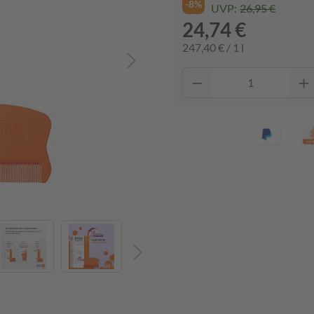
-8%
UVP:
26,95 €
24,74 €
247,40 € / 1 l