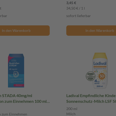
3,45 €
t
34,50 € / 1 l
erbar
sofort lieferbar
In den Warenkorb
In den Warenkorb
n STADA 40mg/ml
Ladival Empfindliche Kind
on zum Einnehmen 100 ml
Sonnenschutz-Milch LSF 5
on zum Einnehmen
Sonnencreme für Kinder u
200 ml
ab 6 Monaten, extra wasser
Milch
n zum Einnehmen