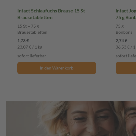
Intact Schlaufuchs Brause 15 St
intact J
Brausetabletten
75 g Bon
15 St = 75 g
75 g
Brausetabletten
Bonbons
1,73 €
2,74 €
23,07 € / 1 kg
36,53 € / 1
sofort lieferbar
sofort lief
In den Warenkorb