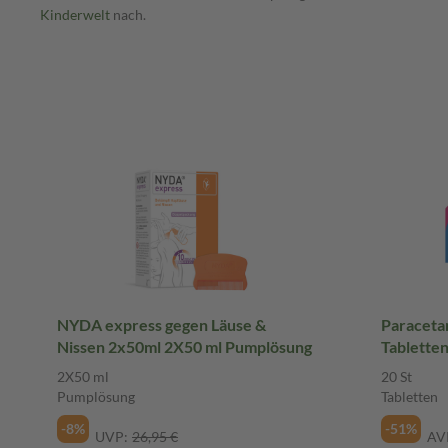
Kinderwelt
nach.
NYDA express gegen Läuse &
Paracetamo
Nissen 2x50ml 2X50 ml Pumplösung
Tablette
2X50 ml
20 St
Pumplösung
Tabletten
-8%
-51%
UVP:
26,95 €
AV