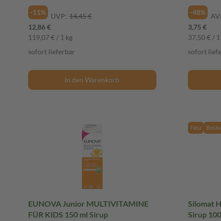
-11%
-48%
UVP:
14,45 €
AV
12,86 €
3,75 €
119,07 € / 1 kg
37,50 € / 1 
sofort lieferbar
sofort lief
In den Warenkorb
Neu
Bests
EUNOVA Junior MULTIVITAMINE
Silomat H
FÜR KIDS 150 ml Sirup
Sirup