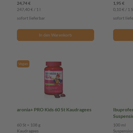
24,74 €
1,95 €
247,40 € / 1 l
0,10 € / 1 S
sofort lieferbar
sofort lief
In den Warenkorb
Vegan
aronia+ PRO Kids 60 St Kaudragees
Ibuprofe
Suspensi
Suspensi
60 St = 108 g
100 ml
Kaudragees
Suspensio