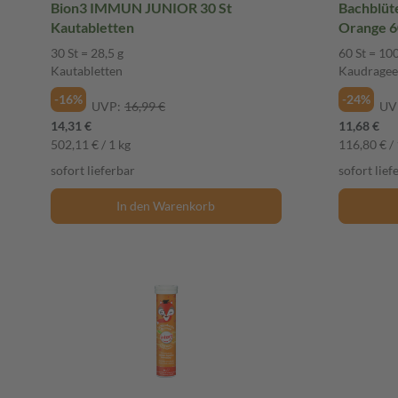
Bion3 IMMUN JUNIOR 30 St
Bachblü
Kautabletten
Orange 6
30 St = 28,5 g
60 St = 100
Kautabletten
Kaudragee
-16%
-24%
UVP:
16,99 €
UV
14,31 €
11,68 €
502,11 € / 1 kg
116,80 € / 
sofort lieferbar
sofort lief
In den Warenkorb