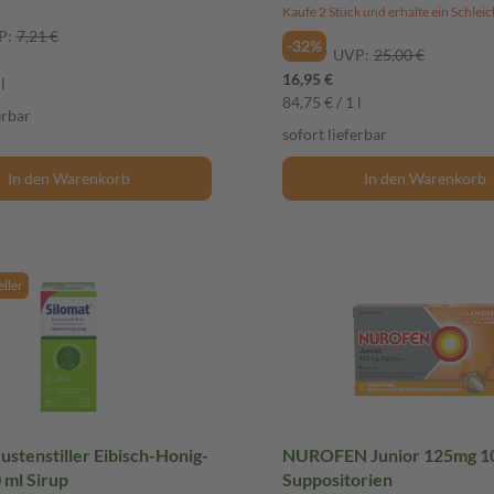
4-fach Zellschutz, 200ml
P:
7,21 €
-32%
UVP:
25,00 €
16,95 €
l
84,75 € / 1 l
erbar
sofort lieferbar
In den Warenkorb
In den Warenkorb
eller
ustenstiller Eibisch-Honig-
NUROFEN Junior 125mg 10
 100 ml Sirup
Suppositorien