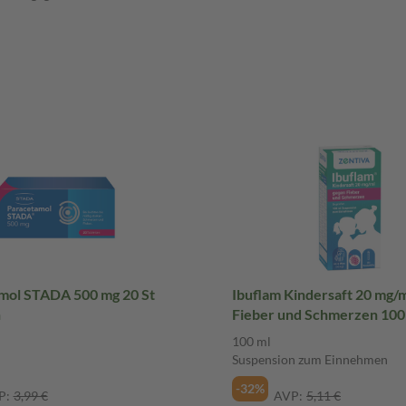
l STADA 500 mg 20 St
Ibuflam Kindersaft 20 mg/ml geg
n
Fieber und Schmerzen 100
Suspension zum Einnehme
100 ml
Suspension zum Einnehmen
-32%
P:
3,99 €
AVP:
5,11 €