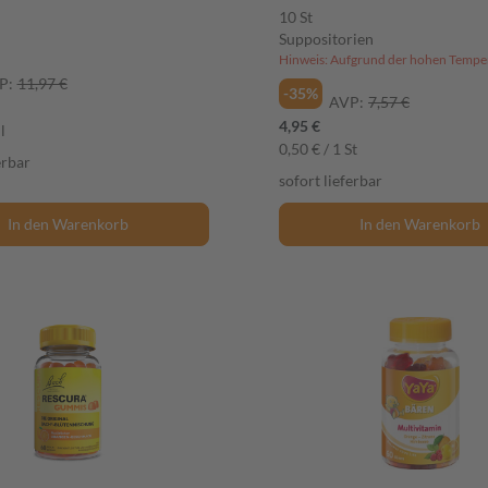
10 St
Suppositorien
P:
11,97 €
-35%
AVP:
7,57 €
4,95 €
l
0,50 € / 1 St
erbar
sofort lieferbar
In den Warenkorb
In den Warenkorb