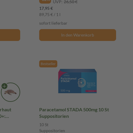
UVP:
26,50 €
17,95 €
89,75 € / 1 l
sofort lieferbar
In den Warenkorb
Bestseller
erhaut
Paracetamol STADA 500mg 10 St
0+:
Suppositorien
nd Babys
10 St
fest, mit
Suppositorien