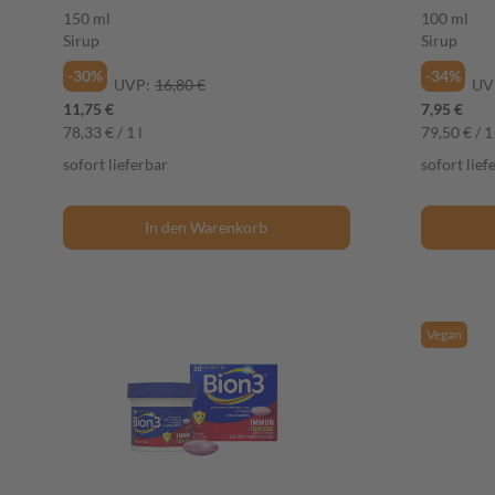
150 ml
100 ml
Sirup
Sirup
-30%
-34%
UVP:
16,80 €
UV
11,75 €
7,95 €
78,33 € / 1 l
79,50 € / 1 
sofort lieferbar
sofort lief
In den Warenkorb
Vegan