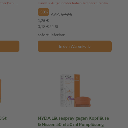
Kaufe 2 Stück und erhalte ein Schleichtier (Schildkröte) gratis dazu!
Hinweis: Aufgrund der hohen Temperaturen kann dieser Artikel derzeit nicht an Packstationen versendet werden.
-50%
AVP:
3,49 €
1,75 €
0,18 € / 1 St
sofort lieferbar
In den Warenkorb
 St
NYDA Läusespray gegen Kopfläuse
& Nissen 50ml 50 ml Pumplösung