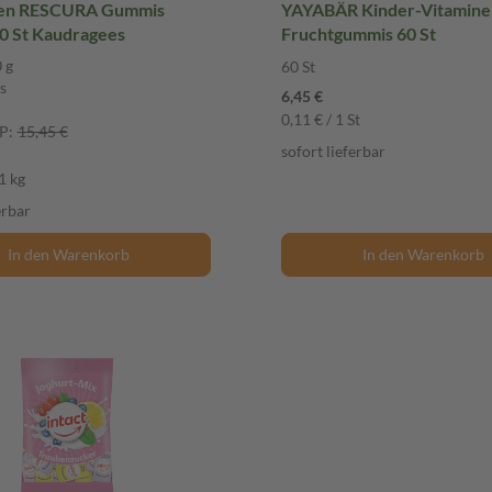
ten RESCURA Gummis
YAYABÄR Kinder-Vitamine
0 St Kaudragees
Fruchtgummis 60 St
 g
60 St
s
6,45 €
0,11 € / 1 St
P:
15,45 €
sofort lieferbar
1 kg
erbar
In den Warenkorb
In den Warenkorb