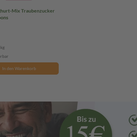
oghurt-Mix Traubenzucker
bons
 kg
erbar
In den Warenkorb