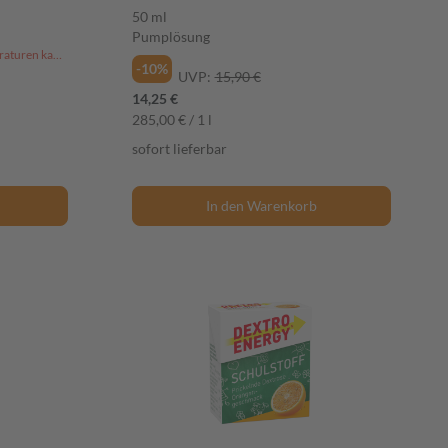
50 ml
Pumplösung
Hinweis: Aufgrund der hohen Temperaturen kann dieser Artikel derzeit nicht an Packstationen versendet werden.
-10%
UVP:
15,90 €
14,25 €
285,00 € / 1 l
sofort lieferbar
In den Warenkorb