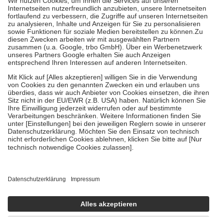
Kosten der Leistung zu entrichten.
Diese Regeln gelten grundsätzlich auch für Online-Apotheken.
Bei Heilmitteln und häuslicher Krankenpflege beträgt die
Zuzahlung zehn Prozent der Kosten sowie zehn Euro je
Verordnung.
Um das Engagement der Versicherten für ihre eigene Gesundheit zu
stärken und die besondere Stellung der Familie zu unterstützen,
fallen
keine Zuzahlungen
an bei:
• Kindern und Jugendlichen bis zum vollendeten 18. Lebensjahr
mit Ausnahme der Fahrkosten
• Untersuchungen zur Vorsorge und Früherkennung, die von der
GKV getragen werden
• empfohlenen Schutzimpfungen
• Harn- und Blutteststreifen
Wir nutzen Trusted Shops als unabhängigen Dienstleister für die
Einholung von Bewertungen. Trusted Shops hat Maßnahmen
getroffen, um sicherzustellen, dass es sich um echte Bewertungen
handelt. Mehr Informationen findest du hier:
https://help.etrusted.com/hc/de/articles/4419944605341
Einige Bilder und Inhalte wurden unter Zuhilfenahme künstlicher