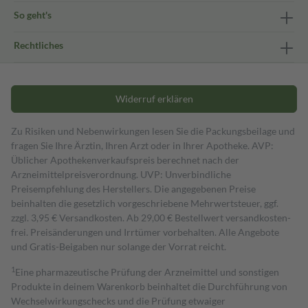
So geht's
Rechtliches
Widerruf erklären
Zu Risiken und Nebenwirkungen lesen Sie die Packungsbeilage und
fragen Sie Ihre Ärztin, Ihren Arzt oder in Ihrer Apotheke. AVP:
Üblicher Apothekenverkaufspreis berechnet nach der
Arzneimittelpreisverordnung. UVP: Unverbindliche
Preisempfehlung des Herstellers. Die angegebenen Preise
beinhalten die gesetzlich vorgeschriebene Mehrwertsteuer, ggf.
zzgl. 3,95 € Versandkosten. Ab 29,00 € Bestell­wert versand­kosten­
frei. Preisänderungen und Irrtümer vorbehalten. Alle Angebote
und Gratis-Beigaben nur solange der Vorrat reicht.
1
Eine pharmazeutische Prüfung der Arzneimittel und sonstigen
Produkte in deinem Warenkorb beinhaltet die Durchführung von
Wechselwirkungschecks und die Prüfung etwaiger