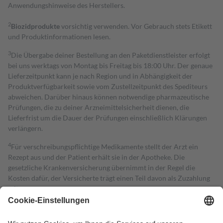
Anwendungshinweise des Herstellers.
2
Biozidprodukte
vorsichtig verwenden. Vor Gebrauch stets Etikett
und Produktinformationen lesen.
3
Die Übergabe deiner Bestellung an den Paketdienstleister erfolgt
bei uns werktags von Montag bis Freitag bis 18:00 Uhr. Der genaue
Lieferzeitpunkt kann je nach Region und in Abhängigkeit der
Produktverfügbarkeit sowie vom Zustellzeitpunkt des Spediteurs
abweichen. Darüber hinaus können notwendige pharmazeutische
Prüfungen, die zu deiner Arzneimittelsicherheit dienen, die
Lieferfrist um die Dauer der Prüfungen einschließlich Klärungen
verlängern.
4
Für verschreibungspflichtige Medikamente stellt der Arzt ein
Rezept aus und der Patient erhält sie in der Apotheke. Die
gesetzliche Krankenversicherung übernimmt in der Regel die
Kosten dafür, der Versicherte trägt einen Teil davon als Zuzahlung
mit.
Grundsätzlich leisten Mitglieder Zuzahlungen in Höhe von zehn
Prozent des Abgabepreises,
mindestens
jedoch
fünf Euro
und
höchstens zehn Euro.
Es sind jedoch nie mehr als die tatsächlichen