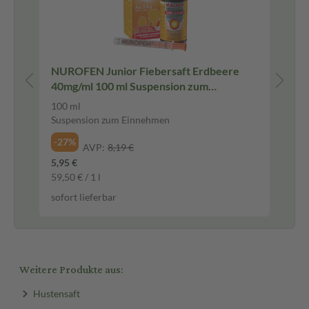
er
NUROFEN Junior Fiebersaft Erdbeere
WI
40mg/ml 100 ml Suspension zum
oh
Einnehmen
Na
100 ml
10
Suspension zum Einnehmen
Na
-27%
-3
AVP:
8,19 €
5,95 €
4,9
59,50 € / 1 l
490
sofort lieferbar
sof
Weitere Produkte aus:
Hustensaft