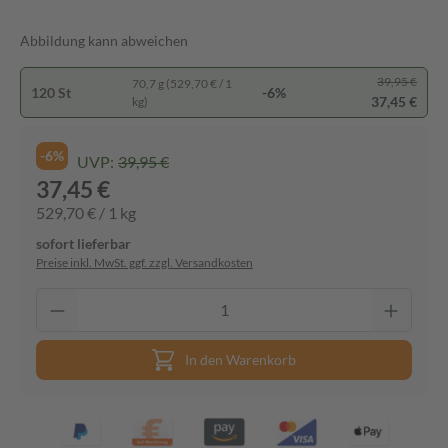
Abbildung kann abweichen
39,95 €
70,7 g (529,70 € / 1
120 St
-6%
37,45 €
kg)
-6%
UVP:
39,95 €
37,45 €
529,70 € / 1 kg
sofort lieferbar
Preise inkl. MwSt. ggf. zzgl. Versandkosten
In den Warenkorb