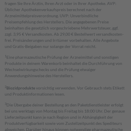
fragen Sie Ihre Ärztin, Ihren Arzt oder in Ihrer Apotheke. AVP:
Üblicher Apothekenverkaufspreis berechnet nach der
Arzneimittelpreisverordnung. UVP: Unverbindliche
Preisempfehlung des Herstellers. Die angegebenen Preise
beinhalten die gesetzlich vorgeschriebene Mehrwertsteuer, ggf.
zzgl. 3,95 € Versandkosten. Ab 29,00 € Bestell­wert versand­kosten­
frei. Preisänderungen und Irrtümer vorbehalten. Alle Angebote
und Gratis-Beigaben nur solange der Vorrat reicht.
1
Eine pharmazeutische Prüfung der Arzneimittel und sonstigen
Produkte in deinem Warenkorb beinhaltet die Durchführung von
Wechselwirkungschecks und die Prüfung etwaiger
Anwendungshinweise des Herstellers.
2
Biozidprodukte
vorsichtig verwenden. Vor Gebrauch stets Etikett
und Produktinformationen lesen.
3
Die Übergabe deiner Bestellung an den Paketdienstleister erfolgt
bei uns werktags von Montag bis Freitag bis 18:00 Uhr. Der genaue
Lieferzeitpunkt kann je nach Region und in Abhängigkeit der
Produktverfügbarkeit sowie vom Zustellzeitpunkt des Spediteurs
abweichen. Darüber hinaus können notwendige pharmazeutische