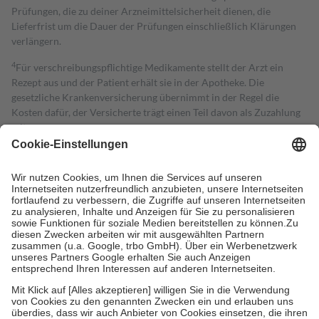
Prüfungen, die zu deiner Arzneimittelsicherheit dienen, die
Lieferfrist um die Dauer der Prüfungen einschließlich Klärungen
verlängern.
4
Für verschreibungspflichtige Medikamente stellt der Arzt ein
Rezept aus und der Patient erhält sie in der Apotheke. Die
gesetzliche Krankenversicherung übernimmt in der Regel die
Kosten dafür, der Versicherte trägt einen Teil davon als Zuzahlung
mit.
Grundsätzlich leisten Mitglieder Zuzahlungen in Höhe von zehn
Prozent des Abgabepreises,
mindestens
jedoch
fünf Euro
und
höchstens zehn Euro.
Es sind jedoch nie mehr als die tatsächlichen
Kosten der Leistung zu entrichten.
Diese Regeln gelten grundsätzlich auch für Online-Apotheken.
Bei Heilmitteln und häuslicher Krankenpflege beträgt die
Zuzahlung zehn Prozent der Kosten sowie zehn Euro je
Verordnung.
Um das Engagement der Versicherten für ihre eigene Gesundheit zu
stärken und die besondere Stellung der Familie zu unterstützen,
fallen
keine Zuzahlungen
an bei:
• Kindern und Jugendlichen bis zum vollendeten 18. Lebensjahr