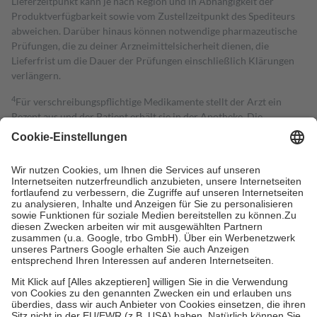
Lieferzeitpunkt kann je nach Region und in Abhängigkeit der
Produktverfügbarkeit sowie vom Zustellzeitpunkt des Spediteurs
abweichen. Darüber hinaus können notwendige pharmazeutische
Prüfungen, die zu deiner Arzneimittelsicherheit dienen, die
Lieferfrist um die Dauer der Prüfungen einschließlich Klärungen
verlängern.
4
Für verschreibungspflichtige Medikamente stellt der Arzt ein
Rezept aus und der Patient erhält sie in der Apotheke. Die
gesetzliche Krankenversicherung übernimmt in der Regel die
Kosten dafür, der Versicherte trägt einen Teil davon als Zuzahlung
mit.
Grundsätzlich leisten Mitglieder Zuzahlungen in Höhe von zehn
Prozent des Abgabepreises,
mindestens
jedoch
fünf Euro
und
höchstens zehn Euro.
Es sind jedoch nie mehr als die tatsächlichen
Kosten der Leistung zu entrichten.
Diese Regeln gelten grundsätzlich auch für Online-Apotheken.
Bei Heilmitteln und häuslicher Krankenpflege beträgt die
Zuzahlung zehn Prozent der Kosten sowie zehn Euro je
Verordnung.
Um das Engagement der Versicherten für ihre eigene Gesundheit zu
stärken und die besondere Stellung der Familie zu unterstützen,