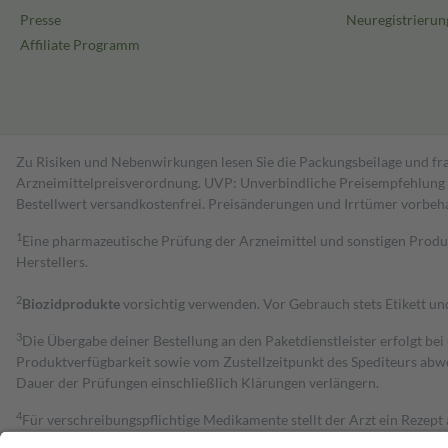
Presse
Neuregistrierun
Affiliate Programm
Zu Risiken und Nebenwirkungen lesen Sie die Packungsbeilage und fra
Arzneimittelpreisverordnung. UVP: Unverbindliche Preisempfehlung de
Bestell­wert versand­kosten­frei. Preisänderungen und Irrtümer vorbeh
1
Eine pharmazeutische Prüfung der Arzneimittel und sonstigen Pro
Herstellers.
2
Biozidprodukte
vorsichtig verwenden. Vor Gebrauch stets Etikett u
3
Die Übergabe deiner Bestellung an den Paketdienstleister erfolgt bei
Produktverfügbarkeit sowie vom Zustellzeitpunkt des Spediteurs abwe
Dauer der Prüfungen einschließlich Klärungen verlängern.
4
Für verschreibungspflichtige Medikamente stellt der Arzt ein Rezept 
trägt einen Teil davon als Zuzahlung mit.