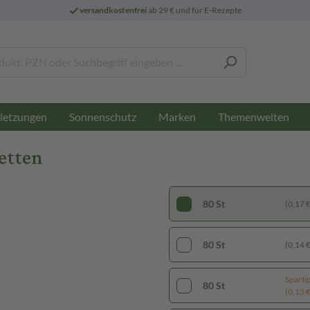
versandkostenfrei
ab 29 € und für E-Rezepte
letzungen
Sonnenschutz
Marken
Themenwelten
etten
80 St
(0,17 € 
80 St
(0,14 € 
Sparti
80 St
(0,13 € 