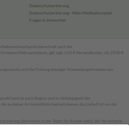
Datenschutzerklärung
Datenschutzerklärung - Mein Medikationsplan
Fragen & Antworten
pothekenverkaufspreis berechnet nach der
hriebene Mehrwertsteuer, ggf. zzgl. 3,95 € Versandkosten. Ab 29,00 €
kungschecks und die Prüfung etwaiger Anwendungshinweise des
itpunkt kann je nach Region und in Abhängigkeit der
 zu deiner Arzneimittelsicherheit dienen, die Lieferfrist um die
ersicherung übernimmt in der Regel die Kosten dafür, der Versicherte