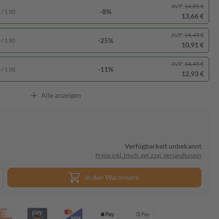
AVP:
14,85 €
-8%
/ 1 St)
13,66 €
AVP:
14,45 €
-25%
/ 1 St)
10,91 €
AVP:
14,45 €
-11%
/ 1 St)
12,93 €
Alle anzeigen
Verfügbarkeit unbekannt
Preise inkl. MwSt. ggf. zzgl. Versandkosten
In den Warenkorb