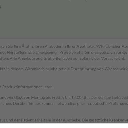
g
gen Sie Ihre Ärztin, Ihren Arzt oder in Ihrer Apotheke. AVP: Üblicher A
s Herstellers. Die angegebenen Preise beinhalten die gesetzlich vorgesc
alten. Alle Angebote und Gratis-Beigaben nur solange der Vorrat reicht.
dukte in deinem Warenkorb beinhaltet die Durchführung von Wechselwir
nd Produktinformationen lesen.
 uns werktags von Montag bis Freitag bis 18:00 Uhr. Der genaue Lieferze
ichen. Darüber hinaus können notwendige pharmazeutische Prüfungen, die
aus und der Patient erhält sie in der Apotheke. Die gesetzliche Krankenv