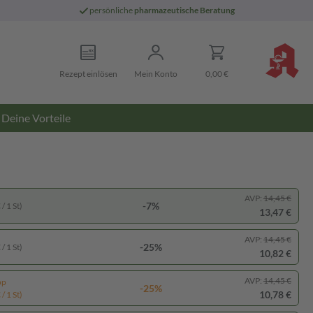
persönliche
pharmazeutische Beratung
Rezept einlösen
Mein Konto
0,00 €
Deine Vorteile
AVP:
14,45 €
-7%
/ 1 St)
13,47 €
AVP:
14,45 €
-25%
/ 1 St)
10,82 €
AVP:
14,45 €
pp
-25%
10,78 €
/ 1 St)