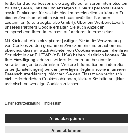
Prozent des Abgabepreises,
mindestens
jedoch
fünf Euro
und
höchstens zehn Euro.
Es sind jedoch nie mehr als die tatsächlichen
Kosten der Leistung zu entrichten.
Diese Regeln gelten grundsätzlich auch für Online-Apotheken.
Bei Heilmitteln und häuslicher Krankenpflege beträgt die
Zuzahlung zehn Prozent der Kosten sowie zehn Euro je
Verordnung.
Um das Engagement der Versicherten für ihre eigene Gesundheit zu
stärken und die besondere Stellung der Familie zu unterstützen,
fallen
keine Zuzahlungen
an bei:
• Kindern und Jugendlichen bis zum vollendeten 18. Lebensjahr
mit Ausnahme der Fahrkosten
• Untersuchungen zur Vorsorge und Früherkennung, die von der
GKV getragen werden
• empfohlenen Schutzimpfungen
• Harn- und Blutteststreifen
Wir nutzen Trusted Shops als unabhängigen Dienstleister für die
Einholung von Bewertungen. Trusted Shops hat Maßnahmen
getroffen, um sicherzustellen, dass es sich um echte Bewertungen
handelt. Mehr Informationen findest du hier:
https://help.etrusted.com/hc/de/articles/4419944605341