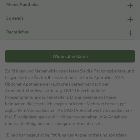
Meine Apotheke
So geht's
Rechtliches
Widerruf erklären
Zu Risiken und Nebenwirkungen lesen Sie die Packungsbeilage und
fragen Sie Ihre Ärztin, Ihren Arzt oder in Ihrer Apotheke. AVP:
Üblicher Apothekenverkaufspreis berechnet nach der
Arzneimittelpreisverordnung. UVP: Unverbindliche
Preisempfehlung des Herstellers. Die angegebenen Preise
beinhalten die gesetzlich vorgeschriebene Mehrwertsteuer, ggf.
zzgl. 3,95 € Versandkosten. Ab 29,00 € Bestell­wert versand­kosten­
frei. Preisänderungen und Irrtümer vorbehalten. Alle Angebote
und Gratis-Beigaben nur solange der Vorrat reicht.
1
Eine pharmazeutische Prüfung der Arzneimittel und sonstigen