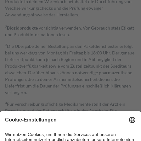
Produkte in deinem Warenkorb beinhaltet die Durchführung von
Wechselwirkungschecks und die Prüfung etwaiger
Anwendungshinweise des Herstellers.
2
Biozidprodukte
vorsichtig verwenden. Vor Gebrauch stets Etikett
und Produktinformationen lesen.
3
Die Übergabe deiner Bestellung an den Paketdienstleister erfolgt
bei uns werktags von Montag bis Freitag bis 18:00 Uhr. Der genaue
Lieferzeitpunkt kann je nach Region und in Abhängigkeit der
Produktverfügbarkeit sowie vom Zustellzeitpunkt des Spediteurs
abweichen. Darüber hinaus können notwendige pharmazeutische
Prüfungen, die zu deiner Arzneimittelsicherheit dienen, die
Lieferfrist um die Dauer der Prüfungen einschließlich Klärungen
verlängern.
4
Für verschreibungspflichtige Medikamente stellt der Arzt ein
Rezept aus und der Patient erhält sie in der Apotheke. Die
gesetzliche Krankenversicherung übernimmt in der Regel die
Kosten dafür, der Versicherte trägt einen Teil davon als Zuzahlung
mit.
Grundsätzlich leisten Mitglieder Zuzahlungen in Höhe von zehn