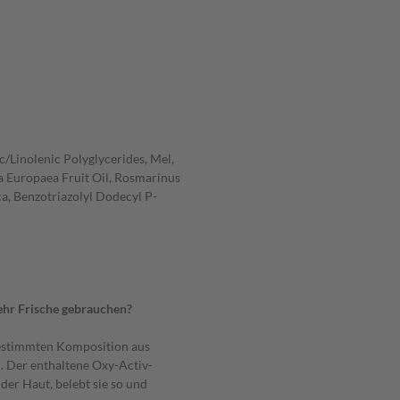
/Linolenic Polyglycerides, Mel,
ea Europaea Fruit Oil, Rosmarinus
ca, Benzotriazolyl Dodecyl P-
mehr Frische gebrauchen?
gestimmten Komposition aus
n. Der enthaltene Oxy-Activ-
der Haut, belebt sie so und