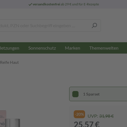
versandkostenfrei
ab 29 € und für E-Rezepte
letzungen
Sonnenschutz
Marken
Themenwelten
 Reife Haut
1 Sparset
-20%
UVP:
31,98 €
25,57 €