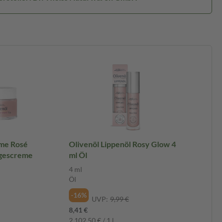
eme Rosé
Olivenöl Lippenöl Rosy Glow 4
agescreme
ml Öl
4 ml
Öl
-16%
UVP:
9,99 €
8,41 €
2.102,50 € / 1 l