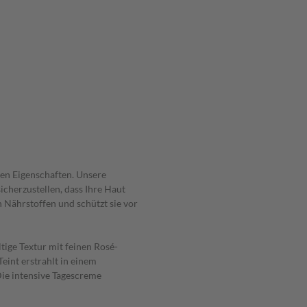
den Eigenschaften. Unsere
icherzustellen, dass Ihre Haut
n Nährstoffen und schützt sie vor
ige Textur mit feinen Rosé-
Teint erstrahlt in einem
Die intensive Tagescreme