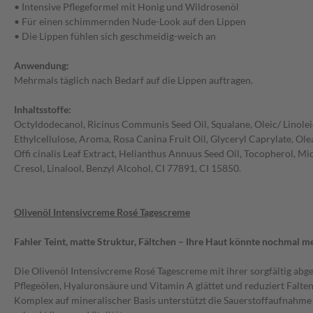
• Intensive Pflegeformel mit Honig und Wildrosenöl
• Für einen schimmernden Nude-Look auf den Lippen
• Die Lippen fühlen sich geschmeidig-weich an
Anwendung:
Mehrmals täglich nach Bedarf auf die Lippen auftragen.
Inhaltsstoffe:
Octyldodecanol, Ricinus Communis Seed Oil, Squalane, Oleic/ Linoleic
Ethylcellulose, Aroma, Rosa Canina Fruit Oil, Glyceryl Caprylate, Ol
Offi cinalis Leaf Extract, Helianthus Annuus Seed Oil, Tocopherol, Mi
Cresol, Linalool, Benzyl Alcohol, CI 77891, CI 15850.
Olivenöl Intensivcreme Rosé Tagescreme
Fahler Teint, matte Struktur, Fältchen – Ihre Haut könnte nochmal 
Die Olivenöl Intensivcreme Rosé Tagescreme mit ihrer sorgfältig ab
Pflegeölen, Hyaluronsäure und Vitamin A glättet und reduziert Falte
Komplex auf mineralischer Basis unterstützt die Sauerstoffaufnahme 