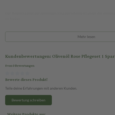
Der Beipackzettel der jeweiligen Einzelprodukte ist unter der ents
zu finden.
Mehr lesen
Kundenbewertungen: Olivenöl Rose Pflegeset 1 Spar
0 von 0 Bewertungen
Bewerte dieses Produkt!
Teile deine Erfahrungen mit anderen Kunden.
Bewertung schreiben
Weitere Produkte aus: