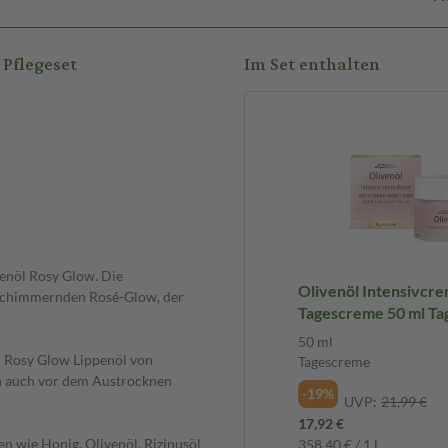
Pflegeset
Im Set enthalten
penöl Rosy Glow. Die
Olivenöl Intensivcr
 schimmernden Rosé-Glow, der
Tagescreme 50 ml T
50 ml
m Rosy Glow Lippenöl von
Tagescreme
rn auch vor dem Austrocknen
-19%
UVP:
21,99 €
17,92 €
en wie Honig, Olivenöl, Rizinusöl
358,40 € / 1 l