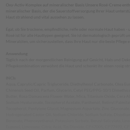
Oxy-Activ-Komplex auf mineralischer Basis Unsere Rosé-Creme enth
mineralischer Basis, der die Sauerstoffversorgung Ihrer Haut unterstüt
Haut strahlend und vital aussehen zu lassen.
Egal, ob Sie trockene, empfindliche, reife oder normale Haut haben -
Rosé ist für alle Hauttypen geeignet. Sie ist dermatologisch geprüft 
Mineralölen, um sicherzustellen, dass Ihre Haut nur die beste Pflege e
Anwendung
Täglich nach der morgendlichen Reinigung auf Gesicht, Hals und Deko
Pflegekombination verwöhnt die Haut und schenkt ihr einen rosig-str
INCIs
Aqua, Caprylic/Capric Triglyceride, Diethylhexyl Carbonate, Olea Eu
Chinensis Seed Oil, Parfum, Glycerin, Cetyl PEG/PPG-10/1 Dimethi
Butter, Rosa Damascena Flower Water, Mica, Titanium Oxide, Cera Alb
Sodium Hyaluronate, Tocopheryl Acetate, Panthenol, Retinyl Palmita
Tocopherol, Pentylene Glycol, Magnesium Aspartate, Zinc Gluconate
Hydrogenated Castor Oil, Sodium Chloride, Sodium Sulfate, Disodiu
Benzoate, Phenoxyethanol, Potassium Sorbate, Benzyl Salicylate, Linal
Eugenol, Limonene, Citric Acid, Tin Dioxide, CI°47005, CI°77492, C