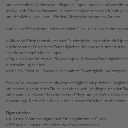
und wertvollem Wildrosenöl pflegt die Lippen intensiv und verleiht 
glossy Look. Die rosafarbenen Schimmerpigmente sorgen für ein glänz
und sinnlich wirken lässt – für den Alltag oder besondere Anlässe.
Natürliche Pflegeformel mit wertvollen Ölen - für einen schimmernde
• Olivenöl: Pflegt intensiv, spendet Feuchtigkeit und schützt die Lip
• Wildrosenöl: Fördert die Feuchtigkeitsaufnahme und unterstützt di
spröde und empfindliche Lippen.
• Squalan: Unterstützt den Pflegekomplex, indem es Feuchtigkeit spen
Austrocknung schützt.
• Honig & Rizinusöl: Spenden reichhaltige Feuchtigkeit und sorgen f
Der große, kosmetische Applikator ermöglicht ein präzises und gleic
müheloses, glamouröses Finish, das einen wohl gepflegt durch den Ta
mit einem Hauch von Gloss und zarter Pflege und genieße das weiche
Anwendung. Perfekt für alle, die sich einen natürlichen, strahlenden
Eigenschaften:
• Mit rosa Schimmerpigmenten für ein glänzendes Finish
• Pflegt die Lippen und schützt vor dem Austrocknen