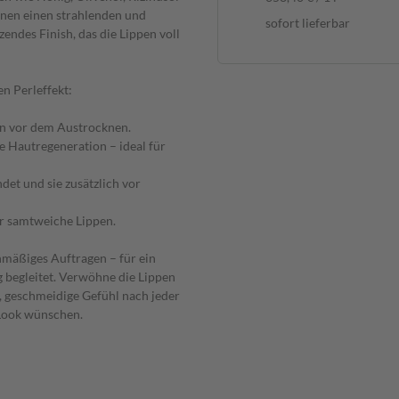
ihnen einen strahlenden und
sofort lieferbar
endes Finish, das die Lippen voll
n Perleffekt:
pen vor dem Austrocknen.
e Hautregeneration – ideal für
det und sie zusätzlich vor
ür samtweiche Lippen.
hmäßiges Auftragen – für ein
g begleitet. Verwöhne die Lippen
, geschmeidige Gefühl nach jeder
 Look wünschen.