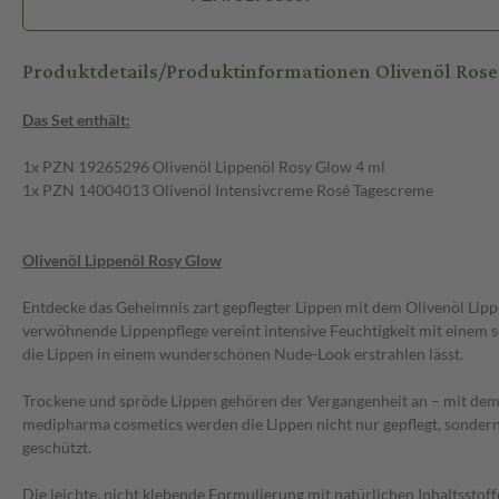
Produktdetails/Produktinformationen Olivenöl Rose 
Das Set enthält:
1x PZN 19265296 Olivenöl Lippenöl Rosy Glow 4 ml
1x PZN 14004013 Olivenöl Intensivcreme Rosé Tagescreme
Olivenöl Lippenöl Rosy Glow
Entdecke das Geheimnis zart gepflegter Lippen mit dem Olivenöl Lip
verwöhnende Lippenpflege vereint intensive Feuchtigkeit mit einem
die Lippen in einem wunderschönen Nude-Look erstrahlen lässt.
Trockene und spröde Lippen gehören der Vergangenheit an – mit de
medipharma cosmetics werden die Lippen nicht nur gepflegt, sonde
geschützt.
Die leichte, nicht klebende Formulierung mit natürlichen Inhaltsstoff