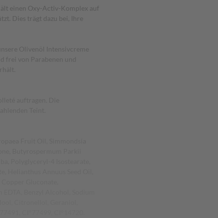
ält einen Oxy-Activ-Komplex auf
zt. Dies trägt dazu bei, Ihre
 unsere Olivenöl Intensivcreme
und frei von Parabenen und
rhält.
lleté auftragen. Die
ahlenden Teint.
ropaea Fruit Oil, Simmondsia
cone, Butyrospermum Parkii
a, Polyglyceryl-4 Isostearate,
te, Helianthus Annuus Seed Oil,
, Copper Gluconate,
m EDTA, Benzyl Alcohol, Sodium
ool, Citronellol, Geraniol,
I°77491, CI°77499, CI°14720.