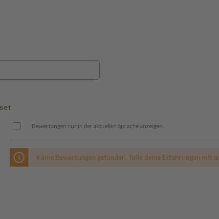
prechenden PZN in unserem Shop
set
Bewertungen nur in der aktuellen Sprache anzeigen.
Keine Bewertungen gefunden. Teile deine Erfahrungen mit a