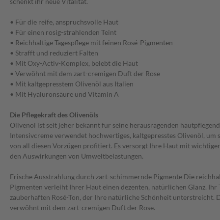
schenkt ihr neue Vitalität.
• Für die reife, anspruchsvolle Haut
• Für einen rosig-strahlenden Teint
• Reichhaltige Tagespflege mit feinen Rosé-Pigmenten
• Strafft und reduziert Falten
• Mit Oxy-Activ-Komplex, belebt die Haut
• Verwöhnt mit dem zart-cremigen Duft der Rose
• Mit kaltgepresstem Olivenöl aus Italien
• Mit Hyaluronsäure und Vitamin A
Die Pflegekraft des Olivenöls
Olivenöl ist seit jeher bekannt für seine herausragenden hautpflegen
Intensivcreme verwendet hochwertiges, kaltgepresstes Olivenöl, um s
von all diesen Vorzügen profitiert. Es versorgt Ihre Haut mit wichtige
den Auswirkungen von Umweltbelastungen.
Frische Ausstrahlung durch zart-schimmernde Pigmente Die reichhalt
Pigmenten verleiht Ihrer Haut einen dezenten, natürlichen Glanz. Ihr 
zauberhaften Rosé-Ton, der Ihre natürliche Schönheit unterstreicht. 
verwöhnt mit dem zart-cremigen Duft der Rose.