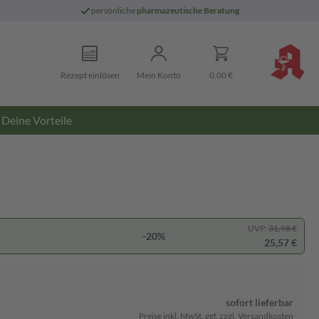
persönliche
pharmazeutische Beratung
Rezept einlösen
Mein Konto
0,00 €
Deine Vorteile
UVP:
31,98 €
-20%
25,57 €
sofort lieferbar
Preise inkl. MwSt. ggf. zzgl. Versandkosten