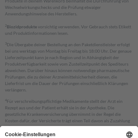
Produkte in deinem Warenkorb beinhaltet die Durchführung von
Wechselwirkungschecks und die Prüfung etwaiger
Anwendungshinweise des Herstellers.
2
Biozidprodukte
vorsichtig verwenden. Vor Gebrauch stets Etikett
und Produktinformationen lesen.
3
Die Übergabe deiner Bestellung an den Paketdienstleister erfolgt
bei uns werktags von Montag bis Freitag bis 18:00 Uhr. Der genaue
Lieferzeitpunkt kann je nach Region und in Abhängigkeit der
Produktverfügbarkeit sowie vom Zustellzeitpunkt des Spediteurs
abweichen. Darüber hinaus können notwendige pharmazeutische
Prüfungen, die zu deiner Arzneimittelsicherheit dienen, die
Lieferfrist um die Dauer der Prüfungen einschließlich Klärungen
verlängern.
4
Für verschreibungspflichtige Medikamente stellt der Arzt ein
Rezept aus und der Patient erhält sie in der Apotheke. Die
gesetzliche Krankenversicherung übernimmt in der Regel die
Kosten dafür, der Versicherte trägt einen Teil davon als Zuzahlung
mit.
Grundsätzlich leisten Mitglieder Zuzahlungen in Höhe von zehn