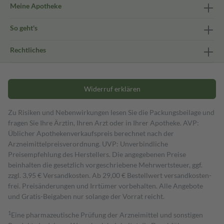
Meine Apotheke
So geht's
Rechtliches
Widerruf erklären
Zu Risiken und Nebenwirkungen lesen Sie die Packungsbeilage und
fragen Sie Ihre Ärztin, Ihren Arzt oder in Ihrer Apotheke. AVP:
Üblicher Apothekenverkaufspreis berechnet nach der
Arzneimittelpreisverordnung. UVP: Unverbindliche
Preisempfehlung des Herstellers. Die angegebenen Preise
beinhalten die gesetzlich vorgeschriebene Mehrwertsteuer, ggf.
zzgl. 3,95 € Versandkosten. Ab 29,00 € Bestell­wert versand­kosten­
frei. Preisänderungen und Irrtümer vorbehalten. Alle Angebote
und Gratis-Beigaben nur solange der Vorrat reicht.
1
Eine pharmazeutische Prüfung der Arzneimittel und sonstigen