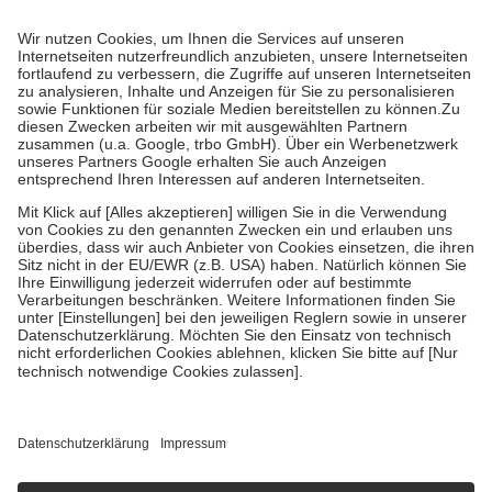
Prozent des Abgabepreises,
mindestens
jedoch
fünf Euro
und
höchstens zehn Euro.
Es sind jedoch nie mehr als die tatsächlichen
Kosten der Leistung zu entrichten.
Diese Regeln gelten grundsätzlich auch für Online-Apotheken.
Bei Heilmitteln und häuslicher Krankenpflege beträgt die
Zuzahlung zehn Prozent der Kosten sowie zehn Euro je
Verordnung.
Um das Engagement der Versicherten für ihre eigene Gesundheit zu
stärken und die besondere Stellung der Familie zu unterstützen,
fallen
keine Zuzahlungen
an bei:
• Kindern und Jugendlichen bis zum vollendeten 18. Lebensjahr
mit Ausnahme der Fahrkosten
• Untersuchungen zur Vorsorge und Früherkennung, die von der
GKV getragen werden
• empfohlenen Schutzimpfungen
• Harn- und Blutteststreifen
Wir nutzen Trusted Shops als unabhängigen Dienstleister für die
Einholung von Bewertungen. Trusted Shops hat Maßnahmen
getroffen, um sicherzustellen, dass es sich um echte Bewertungen
handelt. Mehr Informationen findest du hier:
https://help.etrusted.com/hc/de/articles/4419944605341