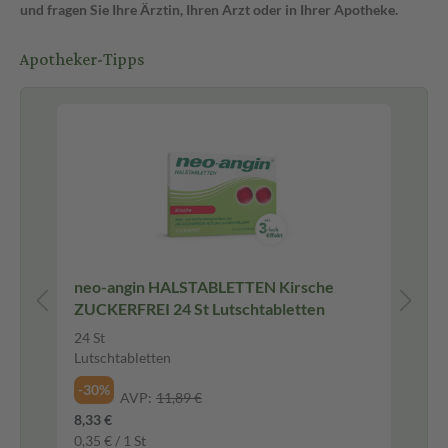
und fragen Sie Ihre Ärztin, Ihren Arzt oder in Ihrer Apotheke.
Apotheker-Tipps
Pf
um
neo-angin HALSTABLETTEN Kirsche
Br
ZUCKERFREI 24 St Lutschtabletten
Ei
24 St
10
Lutschtabletten
Fl
-30%
-2
AVP:
11,89 €
8,33 €
7,4
0,35 € / 1 St
74,