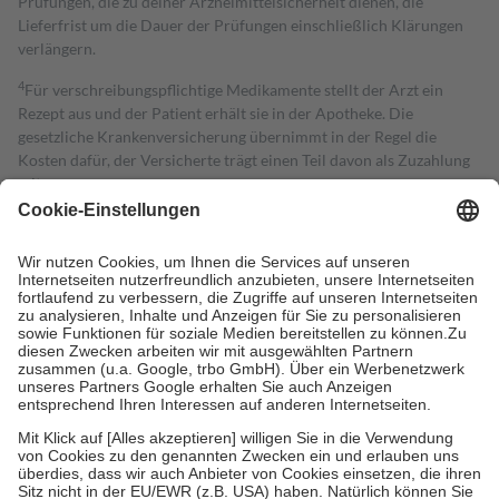
Prüfungen, die zu deiner Arzneimittelsicherheit dienen, die
Lieferfrist um die Dauer der Prüfungen einschließlich Klärungen
verlängern.
4
Für verschreibungspflichtige Medikamente stellt der Arzt ein
Rezept aus und der Patient erhält sie in der Apotheke. Die
gesetzliche Krankenversicherung übernimmt in der Regel die
Kosten dafür, der Versicherte trägt einen Teil davon als Zuzahlung
mit.
Grundsätzlich leisten Mitglieder Zuzahlungen in Höhe von zehn
Prozent des Abgabepreises,
mindestens
jedoch
fünf Euro
und
höchstens zehn Euro.
Es sind jedoch nie mehr als die tatsächlichen
Kosten der Leistung zu entrichten.
Diese Regeln gelten grundsätzlich auch für Online-Apotheken.
Bei Heilmitteln und häuslicher Krankenpflege beträgt die
Zuzahlung zehn Prozent der Kosten sowie zehn Euro je
Verordnung.
Um das Engagement der Versicherten für ihre eigene Gesundheit zu
stärken und die besondere Stellung der Familie zu unterstützen,
fallen
keine Zuzahlungen
an bei:
• Kindern und Jugendlichen bis zum vollendeten 18. Lebensjahr
mit Ausnahme der Fahrkosten