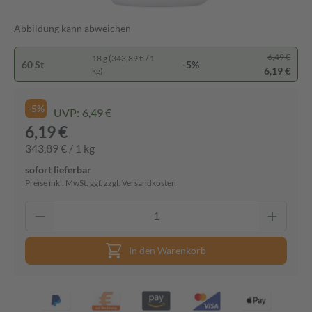
Abbildung kann abweichen
6,49 €
18 g (343,89 € / 1
60 St
-5%
6,19 €
kg)
-5%
UVP:
6,49 €
6,19 €
343,89 € / 1 kg
sofort lieferbar
Preise inkl. MwSt. ggf. zzgl. Versandkosten
In den Warenkorb