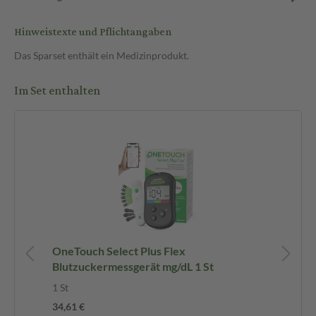
Hinweistexte und Pflichtangaben
Das Sparset enthält ein Medizinprodukt.
Im Set enthalten
OneTouch Select Plus Flex
On
Blutzuckermessgerät mg/dL 1 St
Bl
30 
1 St
34,61 €
-1