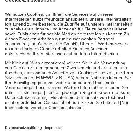
Prozent des Abgabepreises,
mindestens
jedoch
fünf Euro
und
höchstens zehn Euro.
Es sind jedoch nie mehr als die tatsächlichen
Kosten der Leistung zu entrichten.
Diese Regeln gelten grundsätzlich auch für Online-Apotheken.
Bei Heilmitteln und häuslicher Krankenpflege beträgt die
Zuzahlung zehn Prozent der Kosten sowie zehn Euro je
Verordnung.
Um das Engagement der Versicherten für ihre eigene Gesundheit zu
stärken und die besondere Stellung der Familie zu unterstützen,
fallen
keine Zuzahlungen
an bei:
• Kindern und Jugendlichen bis zum vollendeten 18. Lebensjahr
mit Ausnahme der Fahrkosten
• Untersuchungen zur Vorsorge und Früherkennung, die von der
GKV getragen werden
• empfohlenen Schutzimpfungen
• Harn- und Blutteststreifen
Wir nutzen Trusted Shops als unabhängigen Dienstleister für die
Einholung von Bewertungen. Trusted Shops hat Maßnahmen
getroffen, um sicherzustellen, dass es sich um echte Bewertungen
handelt. Mehr Informationen findest du hier: