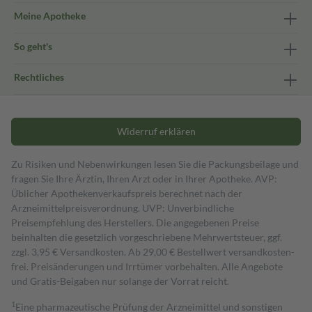
Meine Apotheke
So geht's
Rechtliches
Widerruf erklären
Zu Risiken und Nebenwirkungen lesen Sie die Packungsbeilage und
fragen Sie Ihre Ärztin, Ihren Arzt oder in Ihrer Apotheke. AVP:
Üblicher Apothekenverkaufspreis berechnet nach der
Arzneimittelpreisverordnung. UVP: Unverbindliche
Preisempfehlung des Herstellers. Die angegebenen Preise
beinhalten die gesetzlich vorgeschriebene Mehrwertsteuer, ggf.
zzgl. 3,95 € Versandkosten. Ab 29,00 € Bestell­wert versand­kosten­
frei. Preisänderungen und Irrtümer vorbehalten. Alle Angebote
und Gratis-Beigaben nur solange der Vorrat reicht.
1
Eine pharmazeutische Prüfung der Arzneimittel und sonstigen