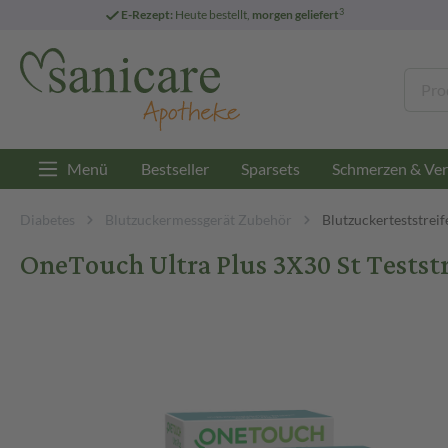
3
E-Rezept:
Heute bestellt,
morgen geliefert
Menü
Bestseller
Sparsets
Schmerzen & Ver
Diabetes
Blutzuckermessgerät Zubehör
Blutzuckerteststreif
OneTouch Ultra Plus 3X30 St Testst