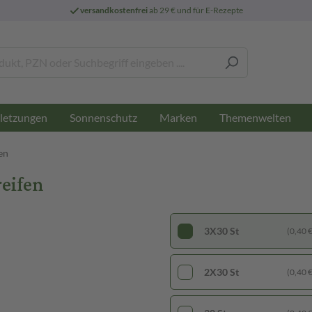
versandkostenfrei
ab 29 € und für E-Rezepte
letzungen
Sonnenschutz
Marken
Themenwelten
en
reifen
3X30 St
(0,40 € 
2X30 St
(0,40 € 