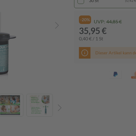
30 St
(0,42 € 
-20%
UVP:
44,85 €
35,95 €
0,40 € / 1 St
Dieser Artikel kann d