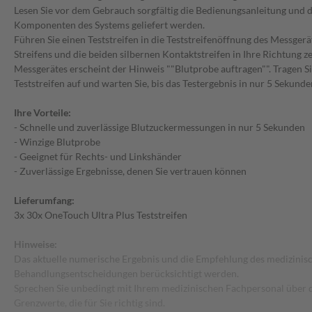
Lesen Sie vor dem Gebrauch sorgfältig die Bedienungsanleitung und di
Komponenten des Systems geliefert werden.
Führen Sie einen Teststreifen in die Teststreifenöffnung des Messgerät
Streifens und die beiden silbernen Kontaktstreifen in Ihre Richtung z
Messgerätes erscheint der Hinweis ""Blutprobe auftragen"". Tragen Sie
Teststreifen auf und warten Sie, bis das Testergebnis in nur 5 Sekunde
Ihre Vorteile:
- Schnelle und zuverlässige Blutzuckermessungen in nur 5 Sekunden
- Winzige Blutprobe
- Geeignet für Rechts- und Linkshänder
- Zuverlässige Ergebnisse, denen Sie vertrauen können
Lieferumfang:
3x 30x OneTouch Ultra Plus Teststreifen
Hinweise:
Das aktuelle numerische Ergebnis und die Empfehlung des medizinisc
Behandlungsentscheidungen berücksichtigt werden.
Sprechen Sie unbedingt mit Ihrem medizinischen Fachpersonal über 
Grenzwerte, die für Sie richtig sind.