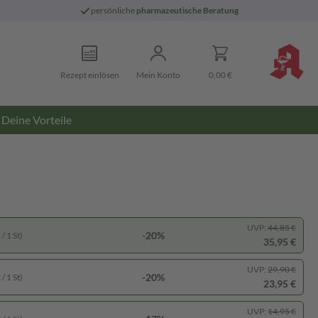
persönliche
pharmazeutische Beratung
Rezept einlösen
Mein Konto
0,00 €
Deine Vorteile
UVP:
44,85 €
-20%
/ 1 St)
35,95 €
UVP:
29,90 €
-20%
/ 1 St)
23,95 €
UVP:
14,95 €