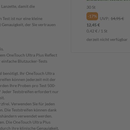
Lanzette, damit die
30 St
-17%
 Test ist nur eine kleine
UVP:
14,95 €
 Genauigkeit, der Sie vertrauen
12,45 €
0,42 € / 1 St
derzeit nicht verfügbar
is.
dem OneTouch Ultra Plus Reflect
 einfache Blutzucker-Tests
l benötigt. Ihr OneTouch Ultra
reifen können jederzeit mit der
rden Ihre Proben pro Test 500-
*
Jeder Teststreifen erfordert nur
it.
rzfrei. Verwenden Sie für jeden
n. Die Teststreifen können dank
nkshändern verwendet werden.
sen. Die OneTouch Ultra Plus
durch ihre klinische Genauigkeit.