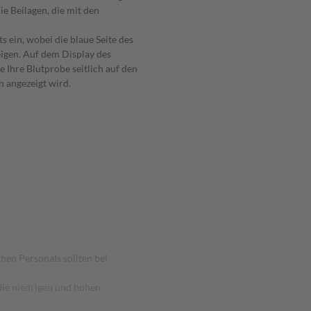
e Beilagen, die mit den
s ein, wobei die blaue Seite des
eigen. Auf dem Display des
 Ihre Blutprobe seitlich auf den
n angezeigt wird.
hen Personals sollten bei
die niedrigen und hohen