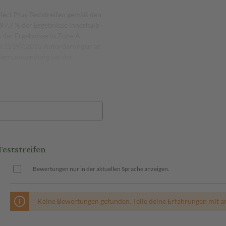
lect Plus Teststreifen gemäß den
7,7 % der Ergebnisse innerhalb
% der Ergebnisse in Zone A
 ISO 15197:2015 Anforderungen an
 Eigenanwendung bei der
eststreifen
Bewertungen nur in der aktuellen Sprache anzeigen.
Keine Bewertungen gefunden. Teile deine Erfahrungen mit a