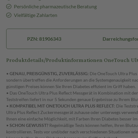
Persönliche pharmazeutische Beratung
Vielfältige Zahlarten
PZN: 81906343
Darreichungsfor
Produktdetails/Produktinformationen OneTouch Ult
•
GENAU, PREISGÜNSTIG, ZUVERLÄSSIG:
Die OneTouch Ultra Plus T
sondern übertreffen die Anforderungen an die Systemgenauigkeit na
günstigen Preises können Sie Ihren Diabetes effizient im Griff haben.
• Das OneTouch Ultra Plus Reflect Messgerät in Kombination mit de
Teststreifen liefert in nur 5 Sekunden genaue Ergebnisse zu Ihrem Blu
•
KOMPATIBEL MIT ONETOUCH ULTRA PLUS REFLECT
: Die Tests
Ultra Plus Reflect Zuckermessgerät zuhause oder unterwegs verwend
Ihnen eine einfache Möglichkeit, mit Farben Ihren Diabetes besser im 
•
SCHON GEWUSST?
Regelmäßige Tests können helfen, Ihren Blutzu
kontrollieren. Tests vor und/oder nach verschiedenen Situationen wi