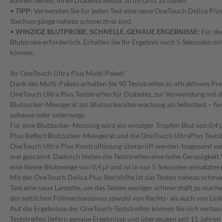
können helfen, Ihren Diabetes besser zu im Griff zu haben
*
•
TIPP:
Verwenden Sie für jeden Test eine neue OneTouch Delica Plus 
Stechvorgänge nahezu schmerzfrei sind.
•
WINZIGE BLUTPROBE. SCHNELLE, GENAUE ERGEBNISSE:
Für den
Blutprobe erforderlich. Erhalten Sie Ihr Ergebnis nach 5 Sekunden mit
können.
Ihr OneTouch Ultra Plus Multi-Paket!
Dank des Multi-Pakets erhalten Sie 90 Teststreifen zu attraktivem Pre
OneTouch Ultra Plus Teststreifen für Diabetes, zur Verwendung mit 
Blutzucker-Messgerät zur Blutzuckerüberwachung als Selbsttest – für
zuhause oder unterwegs.
Für eine Blutzucker-Messung wird ein winziger Tropfen Blut von 0,4 μ
Plus Reflect Blutzucker-Messgerät und die OneTouch UltraPlus Testst
OneTouch Ultra Plus Kontrolllösung überprüft werden. Insgesamt we
mal gescannt. Dadurch bieten die Teststreifen eine hohe Genauigkeit.
eine kleine Blutmenge von 0,4 μl und ist in nur 5 Sekunden einsatzbere
Mit der OneTouch Delica Plus Stechhilfe ist das Testen nahezu schme
Test eine neue Lanzette, um das Testen weniger schmerzhaft zu mache
des seitlichen Füllmechanismus sowohl von Rechts- als auch von Li
Auf die Ergebnisse der OneTouch-Teststreifen können Sie sich verlas
Teststreifen liefern genaue Ergebnisse und überzeugen seit 11 Jahren 