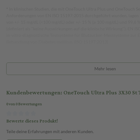
*
In klinischen Studien, die mit OneTouch Ultra Plus und OneTouch Se
Anforderungen von EN ISO 15197:2015 durchgeführt wurden, lagen 9
von +/- 15 mg/dL (<100 mg/dL) oder +/- 15 % (≥ 100 mg/dL) und 99,6 
(definiert als "keine Auswirkungen auf die klinische Wirkung"). EN
in-vitro-diagnostische Testsysteme für Blutzucker-Messsysteme zur
Behandlung von Diabetes mellitus. (ISO 15197:2013)
Mehr lesen
Kundenbewertungen: OneTouch Ultra Plus 3X30 St T
0 von 0 Bewertungen
Bewerte dieses Produkt!
Teile deine Erfahrungen mit anderen Kunden.