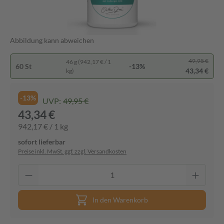
Abbildung kann abweichen
49,95 €
46 g (942,17 € / 1
60 St
-13%
43,34 €
kg)
-13%
UVP:
49,95 €
43,34 €
942,17 € / 1 kg
sofort lieferbar
Preise inkl. MwSt. ggf. zzgl. Versandkosten
In den Warenkorb