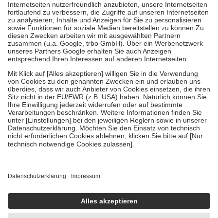
Kosten der Leistung zu entrichten.
Diese Regeln gelten grundsätzlich auch für Online-Apotheken.
Bei Heilmitteln und häuslicher Krankenpflege beträgt die
Zuzahlung zehn Prozent der Kosten sowie zehn Euro je
Verordnung.
Um das Engagement der Versicherten für ihre eigene Gesundheit zu
stärken und die besondere Stellung der Familie zu unterstützen,
fallen
keine Zuzahlungen
an bei:
• Kindern und Jugendlichen bis zum vollendeten 18. Lebensjahr
mit Ausnahme der Fahrkosten
• Untersuchungen zur Vorsorge und Früherkennung, die von der
GKV getragen werden
• empfohlenen Schutzimpfungen
• Harn- und Blutteststreifen
Wir nutzen Trusted Shops als unabhängigen Dienstleister für die
Einholung von Bewertungen. Trusted Shops hat Maßnahmen
getroffen, um sicherzustellen, dass es sich um echte Bewertungen
handelt. Mehr Informationen findest du hier:
https://help.etrusted.com/hc/de/articles/4419944605341
Einige Bilder und Inhalte wurden unter Zuhilfenahme künstlicher