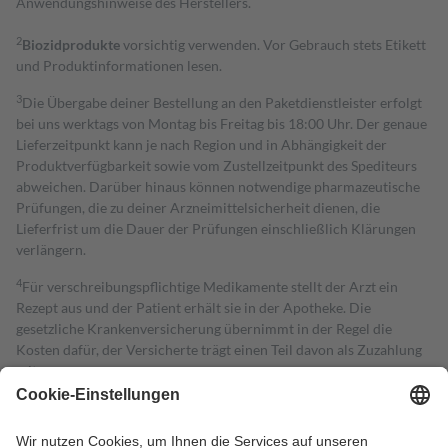
Anwendungshinweise des Herstellers.
2
Biozidprodukte
vorsichtig verwenden. Vor Gebrauch stets Etikett
und Produktinformationen lesen.
3
Die Übergabe deiner Bestellung an den Paketdienstleister erfolgt
bei uns werktags von Montag bis Freitag bis 18:00 Uhr. Der genaue
Lieferzeitpunkt kann je nach Region und in Abhängigkeit der
Produktverfügbarkeit sowie vom Zustellzeitpunkt des Spediteurs
abweichen. Darüber hinaus können notwendige pharmazeutische
Prüfungen, die zu deiner Arzneimittelsicherheit dienen, die
Lieferfrist um die Dauer der Prüfungen einschließlich Klärungen
verlängern.
4
Für verschreibungspflichtige Medikamente stellt der Arzt ein
Rezept aus und der Patient erhält sie in der Apotheke. Die
gesetzliche Krankenversicherung übernimmt in der Regel die
Kosten dafür, der Versicherte trägt einen Teil davon als Zuzahlung
mit.
Grundsätzlich leisten Mitglieder Zuzahlungen in Höhe von zehn
Prozent des Abgabepreises,
mindestens
jedoch
fünf Euro
und
höchstens zehn Euro.
Es sind jedoch nie mehr als die tatsächlichen