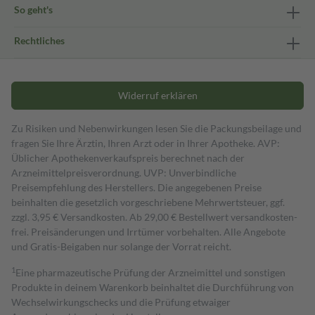
So geht's
Rechtliches
Widerruf erklären
Zu Risiken und Nebenwirkungen lesen Sie die Packungsbeilage und
fragen Sie Ihre Ärztin, Ihren Arzt oder in Ihrer Apotheke. AVP:
Üblicher Apothekenverkaufspreis berechnet nach der
Arzneimittelpreisverordnung. UVP: Unverbindliche
Preisempfehlung des Herstellers. Die angegebenen Preise
beinhalten die gesetzlich vorgeschriebene Mehrwertsteuer, ggf.
zzgl. 3,95 € Versandkosten. Ab 29,00 € Bestell­wert versand­kosten­
frei. Preisänderungen und Irrtümer vorbehalten. Alle Angebote
und Gratis-Beigaben nur solange der Vorrat reicht.
1
Eine pharmazeutische Prüfung der Arzneimittel und sonstigen
Produkte in deinem Warenkorb beinhaltet die Durchführung von
Wechselwirkungschecks und die Prüfung etwaiger