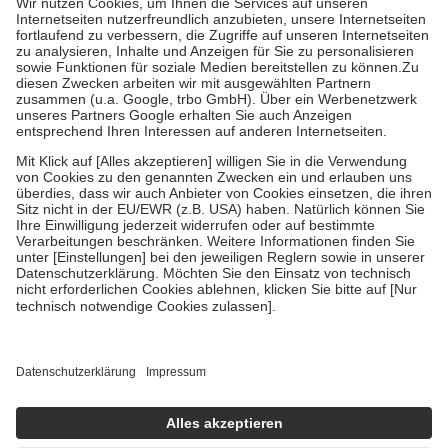
Kosten der Leistung zu entrichten.
Diese Regeln gelten grundsätzlich auch für Online-Apotheken.
Bei Heilmitteln und häuslicher Krankenpflege beträgt die
Zuzahlung zehn Prozent der Kosten sowie zehn Euro je
Verordnung.
Um das Engagement der Versicherten für ihre eigene Gesundheit zu
stärken und die besondere Stellung der Familie zu unterstützen,
fallen
keine Zuzahlungen
an bei:
• Kindern und Jugendlichen bis zum vollendeten 18. Lebensjahr
mit Ausnahme der Fahrkosten
• Untersuchungen zur Vorsorge und Früherkennung, die von der
GKV getragen werden
• empfohlenen Schutzimpfungen
• Harn- und Blutteststreifen
Wir nutzen Trusted Shops als unabhängigen Dienstleister für die
Einholung von Bewertungen. Trusted Shops hat Maßnahmen
getroffen, um sicherzustellen, dass es sich um echte Bewertungen
handelt. Mehr Informationen findest du hier:
https://help.etrusted.com/hc/de/articles/4419944605341
Einige Bilder und Inhalte wurden unter Zuhilfenahme künstlicher