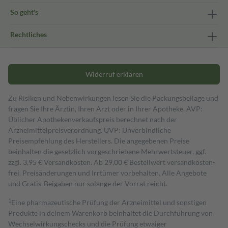
So geht's
Rechtliches
Widerruf erklären
Zu Risiken und Nebenwirkungen lesen Sie die Packungsbeilage und
fragen Sie Ihre Ärztin, Ihren Arzt oder in Ihrer Apotheke. AVP:
Üblicher Apothekenverkaufspreis berechnet nach der
Arzneimittelpreisverordnung. UVP: Unverbindliche
Preisempfehlung des Herstellers. Die angegebenen Preise
beinhalten die gesetzlich vorgeschriebene Mehrwertsteuer, ggf.
zzgl. 3,95 € Versandkosten. Ab 29,00 € Bestell­wert versand­kosten­
frei. Preisänderungen und Irrtümer vorbehalten. Alle Angebote
und Gratis-Beigaben nur solange der Vorrat reicht.
1
Eine pharmazeutische Prüfung der Arzneimittel und sonstigen
Produkte in deinem Warenkorb beinhaltet die Durchführung von
Wechselwirkungschecks und die Prüfung etwaiger