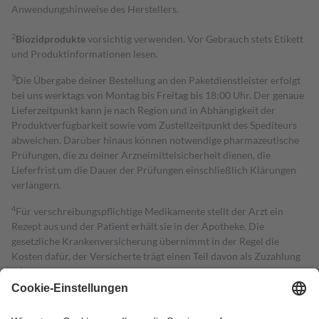
Anwendungshinweise des Herstellers.
2
Biozidprodukte
vorsichtig verwenden. Vor Gebrauch stets Etikett
und Produktinformationen lesen.
3
Die Übergabe deiner Bestellung an den Paketdienstleister erfolgt
bei uns werktags von Montag bis Freitag bis 18:00 Uhr. Der genaue
Lieferzeitpunkt kann je nach Region und in Abhängigkeit der
Produktverfügbarkeit sowie vom Zustellzeitpunkt des Spediteurs
abweichen. Darüber hinaus können notwendige pharmazeutische
Prüfungen, die zu deiner Arzneimittelsicherheit dienen, die
Lieferfrist um die Dauer der Prüfungen einschließlich Klärungen
verlängern.
4
Für verschreibungspflichtige Medikamente stellt der Arzt ein
Rezept aus und der Patient erhält sie in der Apotheke. Die
gesetzliche Krankenversicherung übernimmt in der Regel die
Kosten dafür, der Versicherte trägt einen Teil davon als Zuzahlung
mit.
Grundsätzlich leisten Mitglieder Zuzahlungen in Höhe von zehn
Prozent des Abgabepreises,
mindestens
jedoch
fünf Euro
und
höchstens zehn Euro.
Es sind jedoch nie mehr als die tatsächlichen