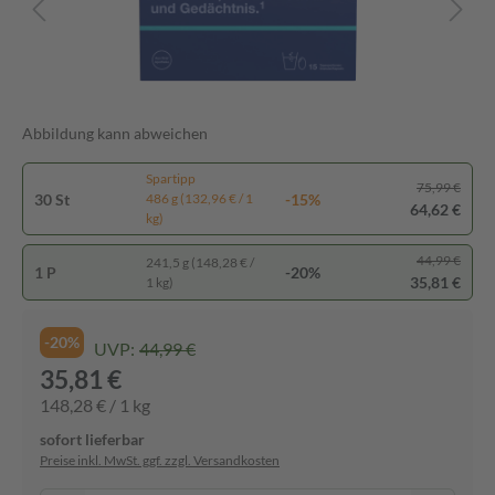
Abbildung kann abweichen
Spartipp
75,99 €
30 St
-15%
486 g (132,96 € / 1
64,62 €
kg)
44,99 €
241,5 g (148,28 € /
1 P
-20%
35,81 €
1 kg)
-20%
UVP:
44,99 €
35,81 €
148,28 € / 1 kg
sofort lieferbar
Preise inkl. MwSt. ggf. zzgl. Versandkosten