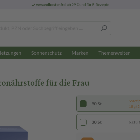
versandkostenfrei
ab 29 € und für E-Rezepte
letzungen
Sonnenschutz
Marken
Themenwelten
ronährstoffe für die Frau
Sparti
90 St
18 g (2
30 St
6 g (3.