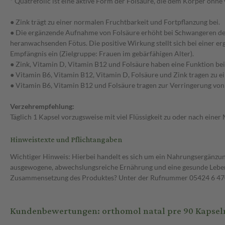
* Quatrefolic ist eine aktive Form der Folsäure, die dem Körper ohn
● Zink trägt zu einer normalen Fruchtbarkeit und Fortpflanzung bei.
● Die ergänzende Aufnahme von Folsäure erhöht bei Schwangeren den F
heranwachsenden Fötus. Die positive Wirkung stellt sich bei einer 
Empfängnis ein (Zielgruppe: Frauen im gebärfähigen Alter).
● Zink, Vitamin D, Vitamin B12 und Folsäure haben eine Funktion bei 
● Vitamin B6, Vitamin B12, Vitamin D, Folsäure und Zink tragen zu 
● Vitamin B6, Vitamin B12 und Folsäure tragen zur Verringerung vo
Verzehrempfehlung:
Täglich 1 Kapsel vorzugsweise mit viel Flüssigkeit zu oder nach einer
Hinweistexte und Pflichtangaben
Wichtiger Hinweis: Hierbei handelt es sich um ein Nahrungsergänzun
ausgewogene, abwechslungsreiche Ernährung und eine gesunde Lebens
Zusammensetzung des Produktes? Unter der Rufnummer 05424 6 470 1
Kundenbewertungen: orthomol natal pre 90 Kapseln 