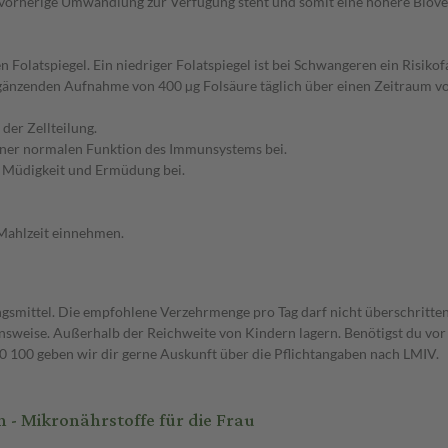
e vorherige Umwandlung zur Verfügung steht und somit eine höhere Biove
olatspiegel. Ein niedriger Folatspiegel ist bei Schwangeren ein Risiko
ergänzenden Aufnahme von 400 µg Folsäure täglich über einen Zeitraum 
der Zellteilung.
einer normalen Funktion des Immunsystems bei.
n Müdigkeit und Ermüdung bei.
 Mahlzeit einnehmen.
gsmittel. Die empfohlene Verzehrmenge pro Tag darf nicht überschritten
weise. Außerhalb der Reichweite von Kindern lagern. Benötigst du vor 
00 geben wir dir gerne Auskunft über die Pflichtangaben nach LMIV.
- Mikronährstoffe für die Frau