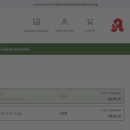
persönliche
pharmazeutische Beratung
Rezept einlösen
Mein Konto
0,00 €
Deine Vorteile
UVP:
56,99 €
pp
-11%
50,95 €
.830,56 € / 1 kg)
UVP:
20,99 €
-11%
108,33 € / 1 kg)
18,65 €