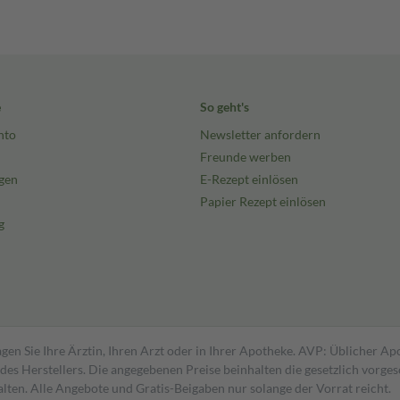
e
So geht's
nto
Newsletter anfordern
Freunde werben
gen
E-Rezept einlösen
Papier Rezept einlösen
g
gen Sie Ihre Ärztin, Ihren Arzt oder in Ihrer Apotheke. AVP: Üblicher A
s Herstellers. Die angegebenen Preise beinhalten die gesetzlich vorgesc
alten. Alle Angebote und Gratis-Beigaben nur solange der Vorrat reicht.