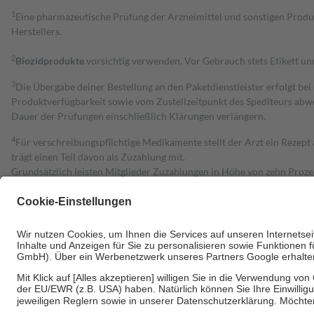
1
Eine pharmazeutische Prüfung der Arzneimittel und sonstigen Pro
Herstellers.
2
Biozidprodukte
vorsichtig verwenden. Vor Gebrauch stets Etikett u
3
Die Übergabe deiner Bestellung an den Paketdienstleister erfolgt bei
Produktverfügbarkeit sowie vom Zustellzeitpunkt des Spediteurs abwe
Dauer der Prüfungen einschließlich Klärungen verlängern.
4
Für verschreibungspflichtige Medikamente stellt der Arzt ein Rezept 
trägt einen Teil davon als Zuzahlung mit.
Grundsätzlich leisten Mitglieder Zuzahlungen in Höhe von zehn Proz
zu entrichten.
Diese Regeln gelten grundsätzlich auch für Online-Apotheken.
Bei Heilmitteln und häuslicher Krankenpflege beträgt die Zuzahlung 
Um das Engagement der Versicherten für ihre eigene Gesundheit zu stä
• Kindern und Jugendlichen bis zum vollendeten 18. Lebensjahr mit
• Untersuchungen zur Vorsorge und Früherkennung, die von der GKV
• empfohlenen Schutzimpfungen
• Harn- und Blutteststreifen