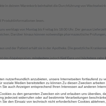
dukte in deinem Warenkorb beinhaltet die Durchführung von Wechselwir
nd Produktinformationen lesen.
 uns werktags von Montag bis Freitag bis 18:00 Uhr. Der genaue Lieferze
ichen. Darüber hinaus können notwendige pharmazeutische Prüfungen, die
aus und der Patient erhält sie in der Apotheke. Die gesetzliche Krankenv
ent des Abgabepreises,
mindestens
jedoch
fünf Euro
und
höchstens zehn 
zehn Prozent der Kosten sowie zehn Euro je Verordnung.
rken und die besondere Stellung der Familie zu unterstützen, fallen
kein
 Ausnahme der Fahrkosten
 getragen werden