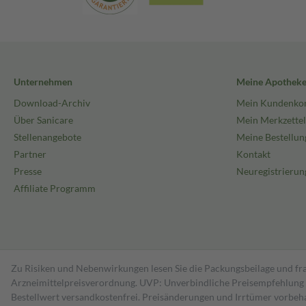
Unternehmen
Meine Apothek
Download-Archiv
Mein Kundenko
Über Sanicare
Mein Merkzettel
Stellenangebote
Meine Bestellun
Partner
Kontakt
Presse
Neuregistrierun
Affiliate Programm
Zu Risiken und Nebenwirkungen lesen Sie die Packungsbeilage und fra
Arzneimittelpreisverordnung. UVP: Unverbindliche Preisempfehlung de
Bestell­wert versand­kosten­frei. Preisänderungen und Irrtümer vorbeh