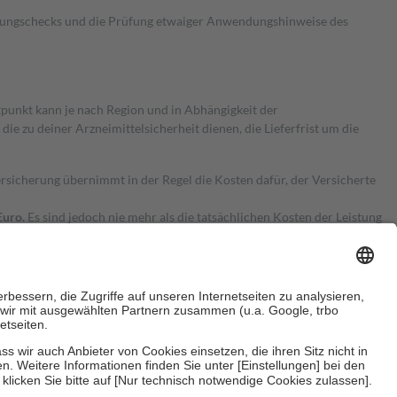
kungschecks und die Prüfung etwaiger Anwendungshinweise des
itpunkt kann je nach Region und in Abhängigkeit der
 zu deiner Arzneimittelsicherheit dienen, die Lieferfrist um die
ersicherung übernimmt in der Regel die Kosten dafür, der Versicherte
Euro.
Es sind jedoch nie mehr als die tatsächlichen Kosten der Leistung
e Zuzahlungen
an bei: