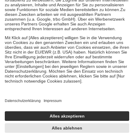
Diese Regeln gelten grundsätzlich auch für Online-Apotheken.
Bei Heilmitteln und häuslicher Krankenpflege beträgt die
Zuzahlung zehn Prozent der Kosten sowie zehn Euro je
Verordnung.
Um das Engagement der Versicherten für ihre eigene Gesundheit zu
stärken und die besondere Stellung der Familie zu unterstützen,
fallen
keine Zuzahlungen
an bei:
• Kindern und Jugendlichen bis zum vollendeten 18. Lebensjahr
mit Ausnahme der Fahrkosten
• Untersuchungen zur Vorsorge und Früherkennung, die von der
GKV getragen werden
• empfohlenen Schutzimpfungen
• Harn- und Blutteststreifen
Wir nutzen Trusted Shops als unabhängigen Dienstleister für die
Einholung von Bewertungen. Trusted Shops hat Maßnahmen
getroffen, um sicherzustellen, dass es sich um echte Bewertungen
handelt. Mehr Informationen findest du hier:
https://help.etrusted.com/hc/de/articles/4419944605341
Einige Bilder und Inhalte wurden unter Zuhilfenahme künstlicher
Intelligenz erstellt.