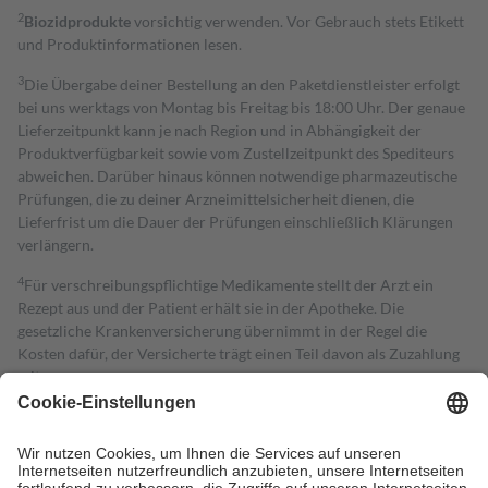
2
Biozidprodukte
vorsichtig verwenden. Vor Gebrauch stets Etikett
und Produktinformationen lesen.
3
Die Übergabe deiner Bestellung an den Paketdienstleister erfolgt
bei uns werktags von Montag bis Freitag bis 18:00 Uhr. Der genaue
Lieferzeitpunkt kann je nach Region und in Abhängigkeit der
Produktverfügbarkeit sowie vom Zustellzeitpunkt des Spediteurs
abweichen. Darüber hinaus können notwendige pharmazeutische
Prüfungen, die zu deiner Arzneimittelsicherheit dienen, die
Lieferfrist um die Dauer der Prüfungen einschließlich Klärungen
verlängern.
4
Für verschreibungspflichtige Medikamente stellt der Arzt ein
Rezept aus und der Patient erhält sie in der Apotheke. Die
gesetzliche Krankenversicherung übernimmt in der Regel die
Kosten dafür, der Versicherte trägt einen Teil davon als Zuzahlung
mit.
Grundsätzlich leisten Mitglieder Zuzahlungen in Höhe von zehn
Prozent des Abgabepreises,
mindestens
jedoch
fünf Euro
und
höchstens zehn Euro.
Es sind jedoch nie mehr als die tatsächlichen
Kosten der Leistung zu entrichten.