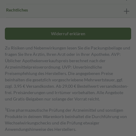
Rechtliches
Widerruf erklären
Zu Risiken und Nebenwirkungen lesen Sie die Packungsbeilage und
fragen Sie Ihre Ärztin, Ihren Arzt oder in Ihrer Apotheke. AVP:
Üblicher Apothekenverkaufspreis berechnet nach der
Arzneimittelpreisverordnung. UVP: Unverbindliche
Preisempfehlung des Herstellers. Die angegebenen Preise
beinhalten die gesetzlich vorgeschriebene Mehrwertsteuer, ggf.
zzgl. 3,95 € Versandkosten. Ab 29,00 € Bestell­wert versand­kosten­
frei. Preisänderungen und Irrtümer vorbehalten. Alle Angebote
und Gratis-Beigaben nur solange der Vorrat reicht.
1
Eine pharmazeutische Prüfung der Arzneimittel und sonstigen
Produkte in deinem Warenkorb beinhaltet die Durchführung von
Wechselwirkungschecks und die Prüfung etwaiger
Anwendungshinweise des Herstellers.