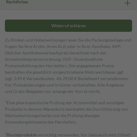
Rechtliches
Widerruf erklären
Zu Risiken und Nebenwirkungen lesen Sie die Packungsbeilage und
fragen Sie Ihre Ärztin, Ihren Arzt oder in Ihrer Apotheke. AVP:
Üblicher Apothekenverkaufspreis berechnet nach der
Arzneimittelpreisverordnung. UVP: Unverbindliche
Preisempfehlung des Herstellers. Die angegebenen Preise
beinhalten die gesetzlich vorgeschriebene Mehrwertsteuer, ggf.
zzgl. 3,95 € Versandkosten. Ab 29,00 € Bestell­wert versand­kosten­
frei. Preisänderungen und Irrtümer vorbehalten. Alle Angebote
und Gratis-Beigaben nur solange der Vorrat reicht.
1
Eine pharmazeutische Prüfung der Arzneimittel und sonstigen
Produkte in deinem Warenkorb beinhaltet die Durchführung von
Wechselwirkungschecks und die Prüfung etwaiger
Anwendungshinweise des Herstellers.
2
Biozidprodukte
vorsichtig verwenden. Vor Gebrauch stets Etikett