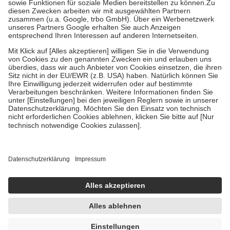
Zuzahlung zehn Prozent der Kosten sowie zehn Euro je
Verordnung.
Um das Engagement der Versicherten für ihre eigene Gesundheit zu
stärken und die besondere Stellung der Familie zu unterstützen,
fallen
keine Zuzahlungen
an bei:
• Kindern und Jugendlichen bis zum vollendeten 18. Lebensjahr
mit Ausnahme der Fahrkosten
• Untersuchungen zur Vorsorge und Früherkennung, die von der
GKV getragen werden
• empfohlenen Schutzimpfungen
• Harn- und Blutteststreifen
Wir nutzen Trusted Shops als unabhängigen Dienstleister für die
Einholung von Bewertungen. Trusted Shops hat Maßnahmen
getroffen, um sicherzustellen, dass es sich um echte Bewertungen
handelt. Mehr Informationen findest du hier:
https://help.etrusted.com/hc/de/articles/4419944605341
Einige Bilder und Inhalte wurden unter Zuhilfenahme künstlicher
Intelligenz erstellt.