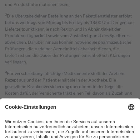
und Produktinformationen lesen.
3
Die Übergabe deiner Bestellung an den Paketdienstleister erfolgt
bei uns werktags von Montag bis Freitag bis 18:00 Uhr. Der genaue
Lieferzeitpunkt kann je nach Region und in Abhängigkeit der
Produktverfügbarkeit sowie vom Zustellzeitpunkt des Spediteurs
abweichen. Darüber hinaus können notwendige pharmazeutische
Prüfungen, die zu deiner Arzneimittelsicherheit dienen, die
Lieferfrist um die Dauer der Prüfungen einschließlich Klärungen
verlängern.
4
Für verschreibungspflichtige Medikamente stellt der Arzt ein
Rezept aus und der Patient erhält sie in der Apotheke. Die
gesetzliche Krankenversicherung übernimmt in der Regel die
Kosten dafür, der Versicherte trägt einen Teil davon als Zuzahlung
mit.
Grundsätzlich leisten Mitglieder Zuzahlungen in Höhe von zehn
Prozent des Abgabepreises,
mindestens
jedoch
fünf Euro
und
höchstens zehn Euro.
Es sind jedoch nie mehr als die tatsächlichen
Kosten der Leistung zu entrichten.
Diese Regeln gelten grundsätzlich auch für Online-Apotheken.
Bei Heilmitteln und häuslicher Krankenpflege beträgt die