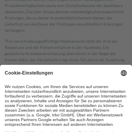
Produktverfügbarkeit sowie vom Zustellzeitpunkt des Spediteurs
abweichen. Darüber hinaus können notwendige pharmazeutische
Prüfungen, die zu deiner Arzneimittelsicherheit dienen, die
Lieferfrist um die Dauer der Prüfungen einschließlich Klärungen
verlängern.
4
Für verschreibungspflichtige Medikamente stellt der Arzt ein
Rezept aus und der Patient erhält sie in der Apotheke. Die
gesetzliche Krankenversicherung übernimmt in der Regel die
Kosten dafür, der Versicherte trägt einen Teil davon als Zuzahlung
mit.
Grundsätzlich leisten Mitglieder Zuzahlungen in Höhe von zehn
Prozent des Abgabepreises,
mindestens
jedoch
fünf Euro
und
höchstens zehn Euro.
Es sind jedoch nie mehr als die tatsächlichen
Kosten der Leistung zu entrichten.
Diese Regeln gelten grundsätzlich auch für Online-Apotheken.
Bei Heilmitteln und häuslicher Krankenpflege beträgt die
Zuzahlung zehn Prozent der Kosten sowie zehn Euro je
Verordnung.
Um das Engagement der Versicherten für ihre eigene Gesundheit zu
stärken und die besondere Stellung der Familie zu unterstützen,