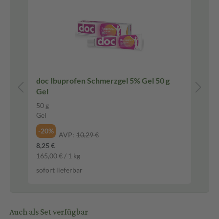
Be
doc Ibuprofen Schmerzgel 5% Gel 50 g
Na
Gel
Sc
50 g
15
Gel
Na
-20%
-3
AVP:
10,29 €
8,25 €
5,0
165,00 € / 1 kg
339
sofort lieferbar
sof
Auch als Set verfügbar