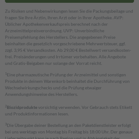
Zu Risiken und Nebenwirkungen lesen Sie die Packungsbeilage und
fragen Sie Ihre Ärztin, Ihren Arzt oder in Ihrer Apotheke. AVP:
Üblicher Apothekenverkaufspreis berechnet nach der
Arzneimittelpreisverordnung. UVP: Unverbindliche
Preisempfehlung des Herstellers. Die angegebenen Preise
beinhalten die gesetzlich vorgeschriebene Mehrwertsteuer, ggf.
zzgl. 3,95 € Versandkosten. Ab 29,00 € Bestell­wert versand­kosten­
frei. Preisänderungen und Irrtümer vorbehalten. Alle Angebote
und Gratis-Beigaben nur solange der Vorrat reicht.
1
Eine pharmazeutische Prüfung der Arzneimittel und sonstigen
Produkte in deinem Warenkorb beinhaltet die Durchführung von
Wechselwirkungschecks und die Prüfung etwaiger
Anwendungshinweise des Herstellers.
2
Biozidprodukte
vorsichtig verwenden. Vor Gebrauch stets Etikett
und Produktinformationen lesen.
3
Die Übergabe deiner Bestellung an den Paketdienstleister erfolgt
bei uns werktags von Montag bis Freitag bis 18:00 Uhr. Der genaue
Lieferzeitpunkt kann je nach Region und in Abhängigkeit der