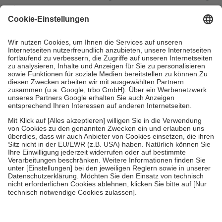
mit.
Grundsätzlich leisten Mitglieder Zuzahlungen in Höhe von zehn
Prozent des Abgabepreises,
mindestens
jedoch
fünf Euro
und
höchstens zehn Euro.
Es sind jedoch nie mehr als die tatsächlichen
Kosten der Leistung zu entrichten.
Diese Regeln gelten grundsätzlich auch für Online-Apotheken.
Bei Heilmitteln und häuslicher Krankenpflege beträgt die
Zuzahlung zehn Prozent der Kosten sowie zehn Euro je
Verordnung.
Um das Engagement der Versicherten für ihre eigene Gesundheit zu
stärken und die besondere Stellung der Familie zu unterstützen,
fallen
keine Zuzahlungen
an bei:
• Kindern und Jugendlichen bis zum vollendeten 18. Lebensjahr
mit Ausnahme der Fahrkosten
• Untersuchungen zur Vorsorge und Früherkennung, die von der
GKV getragen werden
• empfohlenen Schutzimpfungen
• Harn- und Blutteststreifen
Wir nutzen Trusted Shops als unabhängigen Dienstleister für die
Einholung von Bewertungen. Trusted Shops hat Maßnahmen