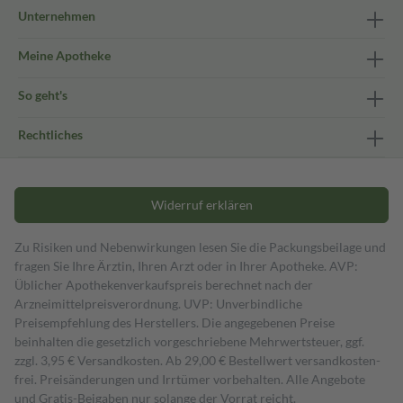
Unternehmen
Meine Apotheke
So geht's
Rechtliches
Widerruf erklären
Zu Risiken und Nebenwirkungen lesen Sie die Packungsbeilage und
fragen Sie Ihre Ärztin, Ihren Arzt oder in Ihrer Apotheke. AVP:
Üblicher Apothekenverkaufspreis berechnet nach der
Arzneimittelpreisverordnung. UVP: Unverbindliche
Preisempfehlung des Herstellers. Die angegebenen Preise
beinhalten die gesetzlich vorgeschriebene Mehrwertsteuer, ggf.
zzgl. 3,95 € Versandkosten. Ab 29,00 € Bestell­wert versand­kosten­
frei. Preisänderungen und Irrtümer vorbehalten. Alle Angebote
und Gratis-Beigaben nur solange der Vorrat reicht.