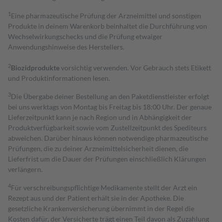
1
Eine pharmazeutische Prüfung der Arzneimittel und sonstigen
Produkte in deinem Warenkorb beinhaltet die Durchführung von
Wechselwirkungschecks und die Prüfung etwaiger
Anwendungshinweise des Herstellers.
2
Biozidprodukte
vorsichtig verwenden. Vor Gebrauch stets Etikett
und Produktinformationen lesen.
3
Die Übergabe deiner Bestellung an den Paketdienstleister erfolgt
bei uns werktags von Montag bis Freitag bis 18:00 Uhr. Der genaue
Lieferzeitpunkt kann je nach Region und in Abhängigkeit der
Produktverfügbarkeit sowie vom Zustellzeitpunkt des Spediteurs
abweichen. Darüber hinaus können notwendige pharmazeutische
Prüfungen, die zu deiner Arzneimittelsicherheit dienen, die
Lieferfrist um die Dauer der Prüfungen einschließlich Klärungen
verlängern.
4
Für verschreibungspflichtige Medikamente stellt der Arzt ein
Rezept aus und der Patient erhält sie in der Apotheke. Die
gesetzliche Krankenversicherung übernimmt in der Regel die
Kosten dafür, der Versicherte trägt einen Teil davon als Zuzahlung