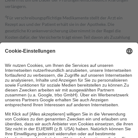
verlängern.
4
Für verschreibungspflichtige Medikamente stellt der Arzt ein
Rezept aus und der Patient erhält sie in der Apotheke. Die
gesetzliche Krankenversicherung übernimmt in der Regel die
Kosten dafür, der Versicherte trägt einen Teil davon als Zuzahlung
mit.
Grundsätzlich leisten Mitglieder Zuzahlungen in Höhe von zehn
Prozent des Abgabepreises,
mindestens
jedoch
fünf Euro
und
höchstens zehn Euro.
Es sind jedoch nie mehr als die tatsächlichen
Kosten der Leistung zu entrichten.
Diese Regeln gelten grundsätzlich auch für Online-Apotheken.
Bei Heilmitteln und häuslicher Krankenpflege beträgt die
Zuzahlung zehn Prozent der Kosten sowie zehn Euro je
Verordnung.
Um das Engagement der Versicherten für ihre eigene Gesundheit zu
stärken und die besondere Stellung der Familie zu unterstützen,
fallen
keine Zuzahlungen
an bei:
• Kindern und Jugendlichen bis zum vollendeten 18. Lebensjahr
mit Ausnahme der Fahrkosten
• Untersuchungen zur Vorsorge und Früherkennung, die von der