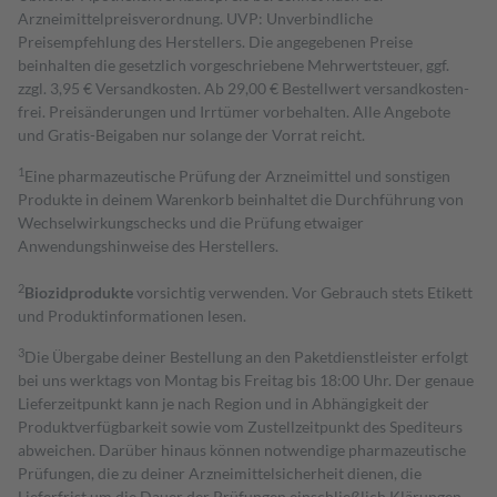
Arzneimittelpreisverordnung. UVP: Unverbindliche
Preisempfehlung des Herstellers. Die angegebenen Preise
beinhalten die gesetzlich vorgeschriebene Mehrwertsteuer, ggf.
zzgl. 3,95 € Versandkosten. Ab 29,00 € Bestell­wert versand­kosten­
frei. Preisänderungen und Irrtümer vorbehalten. Alle Angebote
und Gratis-Beigaben nur solange der Vorrat reicht.
1
Eine pharmazeutische Prüfung der Arzneimittel und sonstigen
Produkte in deinem Warenkorb beinhaltet die Durchführung von
Wechselwirkungschecks und die Prüfung etwaiger
Anwendungshinweise des Herstellers.
2
Biozidprodukte
vorsichtig verwenden. Vor Gebrauch stets Etikett
und Produktinformationen lesen.
3
Die Übergabe deiner Bestellung an den Paketdienstleister erfolgt
bei uns werktags von Montag bis Freitag bis 18:00 Uhr. Der genaue
Lieferzeitpunkt kann je nach Region und in Abhängigkeit der
Produktverfügbarkeit sowie vom Zustellzeitpunkt des Spediteurs
abweichen. Darüber hinaus können notwendige pharmazeutische
Prüfungen, die zu deiner Arzneimittelsicherheit dienen, die
Lieferfrist um die Dauer der Prüfungen einschließlich Klärungen