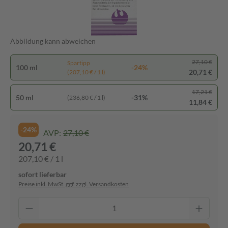
Abbildung kann abweichen
27,10 €
Spartipp
100 ml
-24%
20,71 €
(207,10 € / 1 l)
17,21 €
50 ml
-31%
(236,80 € / 1 l)
11,84 €
-24%
AVP:
27,10 €
20,71 €
207,10 € / 1 l
sofort lieferbar
Preise inkl. MwSt. ggf. zzgl. Versandkosten