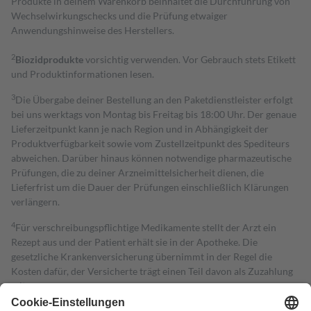
Produkte in deinem Warenkorb beinhaltet die Durchführung von
Wechselwirkungschecks und die Prüfung etwaiger
Anwendungshinweise des Herstellers.
2
Biozidprodukte
vorsichtig verwenden. Vor Gebrauch stets Etikett
und Produktinformationen lesen.
3
Die Übergabe deiner Bestellung an den Paketdienstleister erfolgt
bei uns werktags von Montag bis Freitag bis 18:00 Uhr. Der genaue
Lieferzeitpunkt kann je nach Region und in Abhängigkeit der
Produktverfügbarkeit sowie vom Zustellzeitpunkt des Spediteurs
abweichen. Darüber hinaus können notwendige pharmazeutische
Prüfungen, die zu deiner Arzneimittelsicherheit dienen, die
Lieferfrist um die Dauer der Prüfungen einschließlich Klärungen
verlängern.
4
Für verschreibungspflichtige Medikamente stellt der Arzt ein
Rezept aus und der Patient erhält sie in der Apotheke. Die
gesetzliche Krankenversicherung übernimmt in der Regel die
Kosten dafür, der Versicherte trägt einen Teil davon als Zuzahlung
mit.
Grundsätzlich leisten Mitglieder Zuzahlungen in Höhe von zehn