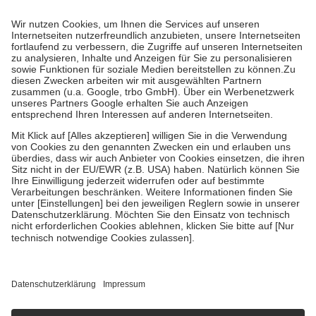
Prozent des Abgabepreises,
mindestens
jedoch
fünf Euro
und
höchstens zehn Euro.
Es sind jedoch nie mehr als die tatsächlichen
Kosten der Leistung zu entrichten.
Diese Regeln gelten grundsätzlich auch für Online-Apotheken.
Bei Heilmitteln und häuslicher Krankenpflege beträgt die
Zuzahlung zehn Prozent der Kosten sowie zehn Euro je
Verordnung.
Um das Engagement der Versicherten für ihre eigene Gesundheit zu
stärken und die besondere Stellung der Familie zu unterstützen,
fallen
keine Zuzahlungen
an bei:
• Kindern und Jugendlichen bis zum vollendeten 18. Lebensjahr
mit Ausnahme der Fahrkosten
• Untersuchungen zur Vorsorge und Früherkennung, die von der
GKV getragen werden
• empfohlenen Schutzimpfungen
• Harn- und Blutteststreifen
Wir nutzen Trusted Shops als unabhängigen Dienstleister für die
Einholung von Bewertungen. Trusted Shops hat Maßnahmen
getroffen, um sicherzustellen, dass es sich um echte Bewertungen
handelt. Mehr Informationen findest du hier:
https://help.etrusted.com/hc/de/articles/4419944605341