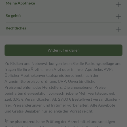
Meine Apotheke
So geht's
Rechtliches
Widerruf erklären
Zu Risiken und Nebenwirkungen lesen Sie die Packungsbeilage und
fragen Sie Ihre Ärztin, Ihren Arzt oder in Ihrer Apotheke. AVP:
Üblicher Apothekenverkaufspreis berechnet nach der
Arzneimittelpreisverordnung. UVP: Unverbindliche
Preisempfehlung des Herstellers. Die angegebenen Preise
beinhalten die gesetzlich vorgeschriebene Mehrwertsteuer, ggf.
zzgl. 3,95 € Versandkosten. Ab 29,00 € Bestell­wert versand­kosten­
frei. Preisänderungen und Irrtümer vorbehalten. Alle Angebote
und Gratis-Beigaben nur solange der Vorrat reicht.
1
Eine pharmazeutische Prüfung der Arzneimittel und sonstigen