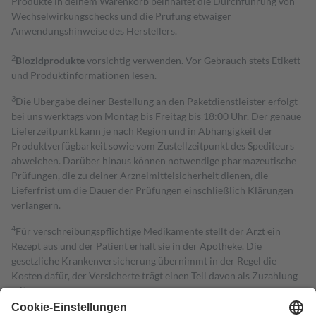
Produkte in deinem Warenkorb beinhaltet die Durchführung von
Wechselwirkungschecks und die Prüfung etwaiger
Anwendungshinweise des Herstellers.
2
Biozidprodukte
vorsichtig verwenden. Vor Gebrauch stets Etikett
und Produktinformationen lesen.
3
Die Übergabe deiner Bestellung an den Paketdienstleister erfolgt
bei uns werktags von Montag bis Freitag bis 18:00 Uhr. Der genaue
Lieferzeitpunkt kann je nach Region und in Abhängigkeit der
Produktverfügbarkeit sowie vom Zustellzeitpunkt des Spediteurs
abweichen. Darüber hinaus können notwendige pharmazeutische
Prüfungen, die zu deiner Arzneimittelsicherheit dienen, die
Lieferfrist um die Dauer der Prüfungen einschließlich Klärungen
verlängern.
4
Für verschreibungspflichtige Medikamente stellt der Arzt ein
Rezept aus und der Patient erhält sie in der Apotheke. Die
gesetzliche Krankenversicherung übernimmt in der Regel die
Kosten dafür, der Versicherte trägt einen Teil davon als Zuzahlung
mit.
Grundsätzlich leisten Mitglieder Zuzahlungen in Höhe von zehn