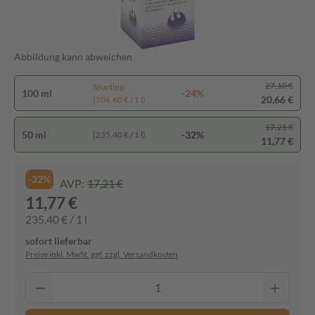
Abbildung kann abweichen
27,10 €
Spartipp
100 ml
-24%
20,66 €
(206,60 € / 1 l)
17,21 €
50 ml
-32%
(235,40 € / 1 l)
11,77 €
-32%
AVP:
17,21 €
11,77 €
235,40 € / 1 l
sofort lieferbar
Preise inkl. MwSt. ggf. zzgl. Versandkosten