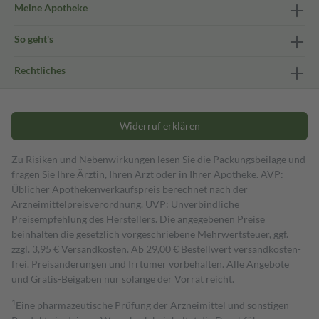
Meine Apotheke
So geht's
Rechtliches
Widerruf erklären
Zu Risiken und Nebenwirkungen lesen Sie die Packungsbeilage und
fragen Sie Ihre Ärztin, Ihren Arzt oder in Ihrer Apotheke. AVP:
Üblicher Apothekenverkaufspreis berechnet nach der
Arzneimittelpreisverordnung. UVP: Unverbindliche
Preisempfehlung des Herstellers. Die angegebenen Preise
beinhalten die gesetzlich vorgeschriebene Mehrwertsteuer, ggf.
zzgl. 3,95 € Versandkosten. Ab 29,00 € Bestell­wert versand­kosten­
frei. Preisänderungen und Irrtümer vorbehalten. Alle Angebote
und Gratis-Beigaben nur solange der Vorrat reicht.
1
Eine pharmazeutische Prüfung der Arzneimittel und sonstigen