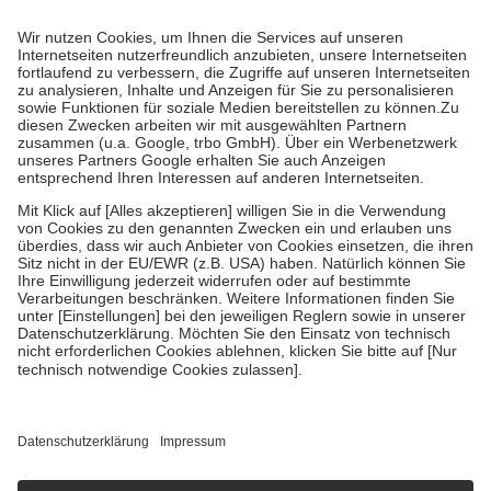
Prozent des Abgabepreises,
mindestens
jedoch
fünf Euro
und
höchstens zehn Euro.
Es sind jedoch nie mehr als die tatsächlichen
Kosten der Leistung zu entrichten.
Diese Regeln gelten grundsätzlich auch für Online-Apotheken.
Bei Heilmitteln und häuslicher Krankenpflege beträgt die
Zuzahlung zehn Prozent der Kosten sowie zehn Euro je
Verordnung.
Um das Engagement der Versicherten für ihre eigene Gesundheit zu
stärken und die besondere Stellung der Familie zu unterstützen,
fallen
keine Zuzahlungen
an bei:
• Kindern und Jugendlichen bis zum vollendeten 18. Lebensjahr
mit Ausnahme der Fahrkosten
• Untersuchungen zur Vorsorge und Früherkennung, die von der
GKV getragen werden
• empfohlenen Schutzimpfungen
• Harn- und Blutteststreifen
Wir nutzen Trusted Shops als unabhängigen Dienstleister für die
Einholung von Bewertungen. Trusted Shops hat Maßnahmen
getroffen, um sicherzustellen, dass es sich um echte Bewertungen
handelt. Mehr Informationen findest du hier:
https://help.etrusted.com/hc/de/articles/4419944605341