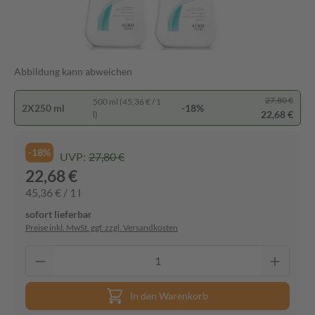
Abbildung kann abweichen
27,80 €
500 ml (45,36 € / 1
2X250 ml
-18%
22,68 €
l)
-18%
UVP:
27,80 €
22,68 €
45,36 € / 1 l
sofort lieferbar
Preise inkl. MwSt. ggf. zzgl. Versandkosten
In den Warenkorb