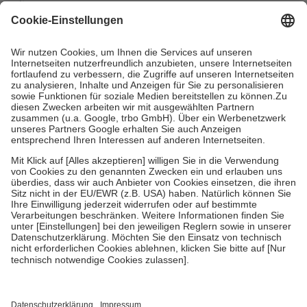
mit.
Grundsätzlich leisten Mitglieder Zuzahlungen in Höhe von zehn
Prozent des Abgabepreises,
mindestens
jedoch
fünf Euro
und
höchstens zehn Euro.
Es sind jedoch nie mehr als die tatsächlichen
Kosten der Leistung zu entrichten.
Diese Regeln gelten grundsätzlich auch für Online-Apotheken.
Bei Heilmitteln und häuslicher Krankenpflege beträgt die
Zuzahlung zehn Prozent der Kosten sowie zehn Euro je
Verordnung.
Um das Engagement der Versicherten für ihre eigene Gesundheit zu
stärken und die besondere Stellung der Familie zu unterstützen,
fallen
keine Zuzahlungen
an bei:
• Kindern und Jugendlichen bis zum vollendeten 18. Lebensjahr
mit Ausnahme der Fahrkosten
• Untersuchungen zur Vorsorge und Früherkennung, die von der
GKV getragen werden
• empfohlenen Schutzimpfungen
• Harn- und Blutteststreifen
Wir nutzen Trusted Shops als unabhängigen Dienstleister für die
Einholung von Bewertungen. Trusted Shops hat Maßnahmen
getroffen, um sicherzustellen, dass es sich um echte Bewertungen