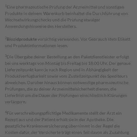
1
Eine pharmazeutische Prüfung der Arzneimittel und sonstigen
Produkte in deinem Warenkorb beinhaltet die Durchführung von
Wechselwirkungschecks und die Prüfung etwaiger
Anwendungshinweise des Herstellers.
2
Biozidprodukte
vorsichtig verwenden. Vor Gebrauch stets Etikett
und Produktinformationen lesen.
3
Die Übergabe deiner Bestellung an den Paketdienstleister erfolgt
bei uns werktags von Montag bis Freitag bis 18:00 Uhr. Der genaue
Lieferzeitpunkt kann je nach Region und in Abhängigkeit der
Produktverfügbarkeit sowie vom Zustellzeitpunkt des Spediteurs
abweichen. Darüber hinaus können notwendige pharmazeutische
Prüfungen, die zu deiner Arzneimittelsicherheit dienen, die
Lieferfrist um die Dauer der Prüfungen einschließlich Klärungen
verlängern.
4
Für verschreibungspflichtige Medikamente stellt der Arzt ein
Rezept aus und der Patient erhält sie in der Apotheke. Die
gesetzliche Krankenversicherung übernimmt in der Regel die
Kosten dafür, der Versicherte trägt einen Teil davon als Zuzahlung