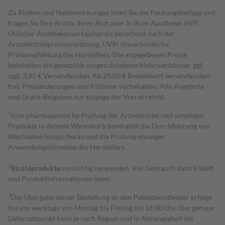
Zu Risiken und Nebenwirkungen lesen Sie die Packungsbeilage und
fragen Sie Ihre Ärztin, Ihren Arzt oder in Ihrer Apotheke. AVP:
Üblicher Apothekenverkaufspreis berechnet nach der
Arzneimittelpreisverordnung. UVP: Unverbindliche
Preisempfehlung des Herstellers. Die angegebenen Preise
beinhalten die gesetzlich vorgeschriebene Mehrwertsteuer, ggf.
zzgl. 3,95 € Versandkosten. Ab 29,00 € Bestell­wert versand­kosten­
frei. Preisänderungen und Irrtümer vorbehalten. Alle Angebote
und Gratis-Beigaben nur solange der Vorrat reicht.
1
Eine pharmazeutische Prüfung der Arzneimittel und sonstigen
Produkte in deinem Warenkorb beinhaltet die Durchführung von
Wechselwirkungschecks und die Prüfung etwaiger
Anwendungshinweise des Herstellers.
2
Biozidprodukte
vorsichtig verwenden. Vor Gebrauch stets Etikett
und Produktinformationen lesen.
3
Die Übergabe deiner Bestellung an den Paketdienstleister erfolgt
bei uns werktags von Montag bis Freitag bis 18:00 Uhr. Der genaue
Lieferzeitpunkt kann je nach Region und in Abhängigkeit der