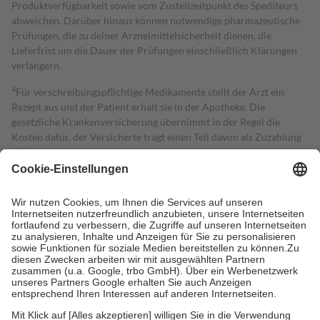
Produktverfügbarkeit sowie vom Zustellzeitpunkt des Spediteurs
abweichen. Darüber hinaus können notwendige pharmazeutische
Prüfungen, die zu deiner Arzneimittelsicherheit dienen, die
Lieferfrist um die Dauer der Prüfungen einschließlich Klärungen
verlängern.
4
Für verschreibungspflichtige Medikamente stellt der Arzt ein
Rezept aus und der Patient erhält sie in der Apotheke. Die
gesetzliche Krankenversicherung übernimmt in der Regel die
Kosten dafür, der Versicherte trägt einen Teil davon als Zuzahlung
mit.
Grundsätzlich leisten Mitglieder Zuzahlungen in Höhe von zehn
Prozent des Abgabepreises,
mindestens
jedoch
fünf Euro
und
höchstens zehn Euro.
Es sind jedoch nie mehr als die tatsächlichen
Kosten der Leistung zu entrichten.
Diese Regeln gelten grundsätzlich auch für Online-Apotheken.
Bei Heilmitteln und häuslicher Krankenpflege beträgt die
Zuzahlung zehn Prozent der Kosten sowie zehn Euro je
Verordnung.
Um das Engagement der Versicherten für ihre eigene Gesundheit zu
stärken und die besondere Stellung der Familie zu unterstützen,
fallen
keine Zuzahlungen
an bei: