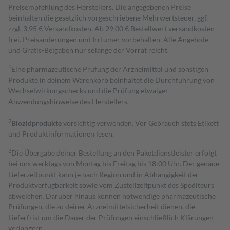
Preisempfehlung des Herstellers. Die angegebenen Preise
beinhalten die gesetzlich vorgeschriebene Mehrwertsteuer, ggf.
zzgl. 3,95 € Versandkosten. Ab 29,00 € Bestell­wert versand­kosten­
frei. Preisänderungen und Irrtümer vorbehalten. Alle Angebote
und Gratis-Beigaben nur solange der Vorrat reicht.
1
Eine pharmazeutische Prüfung der Arzneimittel und sonstigen
Produkte in deinem Warenkorb beinhaltet die Durchführung von
Wechselwirkungschecks und die Prüfung etwaiger
Anwendungshinweise des Herstellers.
2
Biozidprodukte
vorsichtig verwenden. Vor Gebrauch stets Etikett
und Produktinformationen lesen.
3
Die Übergabe deiner Bestellung an den Paketdienstleister erfolgt
bei uns werktags von Montag bis Freitag bis 18:00 Uhr. Der genaue
Lieferzeitpunkt kann je nach Region und in Abhängigkeit der
Produktverfügbarkeit sowie vom Zustellzeitpunkt des Spediteurs
abweichen. Darüber hinaus können notwendige pharmazeutische
Prüfungen, die zu deiner Arzneimittelsicherheit dienen, die
Lieferfrist um die Dauer der Prüfungen einschließlich Klärungen
verlängern.