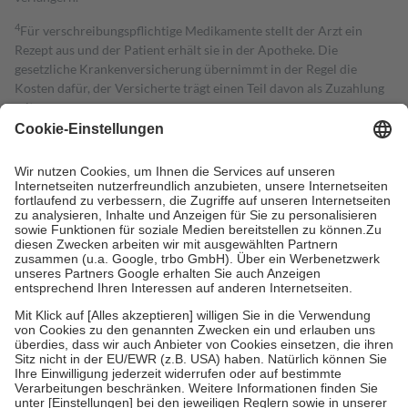
4
Für verschreibungspflichtige Medikamente stellt der Arzt ein
Rezept aus und der Patient erhält sie in der Apotheke. Die
gesetzliche Krankenversicherung übernimmt in der Regel die
Kosten dafür, der Versicherte trägt einen Teil davon als Zuzahlung
mit.
Grundsätzlich leisten Mitglieder Zuzahlungen in Höhe von zehn
Prozent des Abgabepreises,
mindestens
jedoch
fünf Euro
und
höchstens zehn Euro.
Es sind jedoch nie mehr als die tatsächlichen
Kosten der Leistung zu entrichten.
Diese Regeln gelten grundsätzlich auch für Online-Apotheken.
Bei Heilmitteln und häuslicher Krankenpflege beträgt die
Zuzahlung zehn Prozent der Kosten sowie zehn Euro je
Verordnung.
Um das Engagement der Versicherten für ihre eigene Gesundheit zu
stärken und die besondere Stellung der Familie zu unterstützen,
fallen
keine Zuzahlungen
an bei:
• Kindern und Jugendlichen bis zum vollendeten 18. Lebensjahr
mit Ausnahme der Fahrkosten
• Untersuchungen zur Vorsorge und Früherkennung, die von der
GKV getragen werden