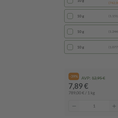
10 g
(742,00
10 g
(1.151,
10 g
(1.244,
10 g
(1.077,
-39%
AVP:
12,95 €
7,89 €
789,00 € / 1 kg