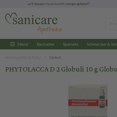
3
E-Rezept:
Heute bestellt,
morgen geliefert
Menü
Bestseller
Sparsets
Schmerzen & Ver
Homöopathie & Natur
Globuli
PHYTOLACCA D 2 Globuli 10 g Globu