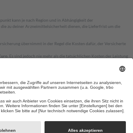
itpunkt kann je nach Region und in Abhängigkeit der
 zu deiner Arzneimittelsicherheit dienen, die Lieferfrist um die
ersicherung übernimmt in der Regel die Kosten dafür, der Versicherte
Euro.
Es sind jedoch nie mehr als die tatsächlichen Kosten der Leistung
e Zuzahlungen
an bei:
herzustellen, dass es sich um echte Bewertungen handelt. Mehr