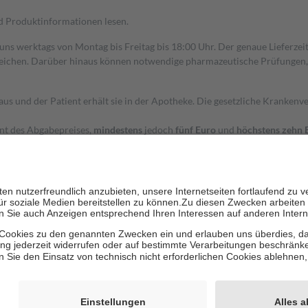
nd Produktinformationen lesen.
 uns werktags von Montag bis Freitag bis 18:00 Uhr. Der genaue Lieferze
ichen. Darüber hinaus können notwendige pharmazeutische Prüfungen, die
aus und der Patient erhält sie in der Apotheke. Die gesetzliche Krankenv
ent des Abgabepreises,
mindestens
jedoch
fünf Euro
und
höchstens zehn 
zehn Prozent der Kosten sowie zehn Euro je Verordnung.
rken und die besondere Stellung der Familie zu unterstützen, fallen
kein
 Ausnahme der Fahrkosten
 getragen werden
holung von Bewertungen. Trusted Shops hat Maßnahmen getroffen, um sic
cles/4419944605341