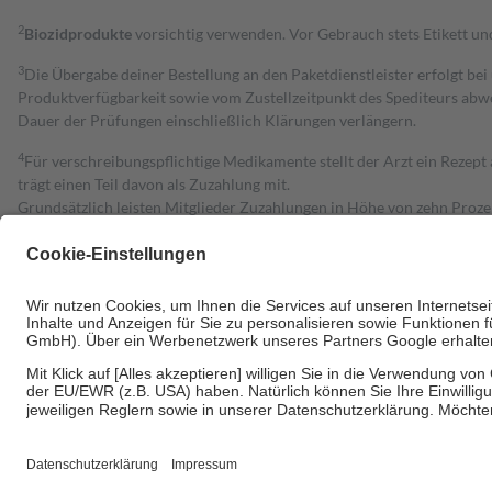
2
Biozidprodukte
vorsichtig verwenden. Vor Gebrauch stets Etikett u
3
Die Übergabe deiner Bestellung an den Paketdienstleister erfolgt bei
Produktverfügbarkeit sowie vom Zustellzeitpunkt des Spediteurs abwe
Dauer der Prüfungen einschließlich Klärungen verlängern.
4
Für verschreibungspflichtige Medikamente stellt der Arzt ein Rezept 
trägt einen Teil davon als Zuzahlung mit.
Grundsätzlich leisten Mitglieder Zuzahlungen in Höhe von zehn Proz
zu entrichten.
Diese Regeln gelten grundsätzlich auch für Online-Apotheken.
Bei Heilmitteln und häuslicher Krankenpflege beträgt die Zuzahlung 
Um das Engagement der Versicherten für ihre eigene Gesundheit zu stä
• Kindern und Jugendlichen bis zum vollendeten 18. Lebensjahr mit
• Untersuchungen zur Vorsorge und Früherkennung, die von der GKV
• empfohlenen Schutzimpfungen
• Harn- und Blutteststreifen
Wir nutzen Trusted Shops als unabhängigen Dienstleister für die Ein
Informationen findest du hier: https://help.etrusted.com/hc/de/arti