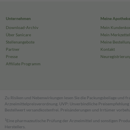
Unternehmen
Meine Apothek
Download-Archiv
Mein Kundenko
Über Sanicare
Mein Merkzettel
Stellenangebote
Meine Bestellun
Partner
Kontakt
Presse
Neuregistrierun
Affiliate Programm
Zu Risiken und Nebenwirkungen lesen Sie die Packungsbeilage und fra
Arzneimittelpreisverordnung. UVP: Unverbindliche Preisempfehlung de
Bestell­wert versand­kosten­frei. Preisänderungen und Irrtümer vorbeh
1
Eine pharmazeutische Prüfung der Arzneimittel und sonstigen Pro
Herstellers.