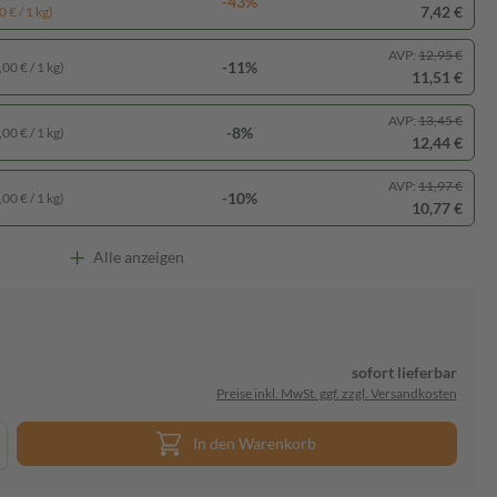
-43%
7,42 €
 € / 1 kg)
AVP:
12,95 €
-11%
00 € / 1 kg)
11,51 €
AVP:
13,45 €
-8%
00 € / 1 kg)
12,44 €
AVP:
11,97 €
-10%
00 € / 1 kg)
10,77 €
Alle anzeigen
sofort lieferbar
Preise inkl. MwSt. ggf. zzgl. Versandkosten
In den Warenkorb