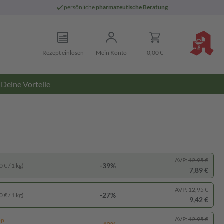
persönliche
pharmazeutische Beratung
Rezept einlösen
Mein Konto
0,00 €
Deine Vorteile
AVP:
12,95 €
-39%
 € / 1 kg)
7,89 €
AVP:
12,95 €
-27%
 € / 1 kg)
9,42 €
AVP:
12,95 €
pp