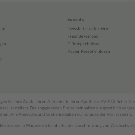
e
So geht's
nto
Newsletter anfordern
Freunde werben
gen
E-Rezept einlösen
Papier Rezept einlösen
g
gen Sie Ihre Ärztin, Ihren Arzt oder in Ihrer Apotheke. AVP: Üblicher A
s Herstellers. Die angegebenen Preise beinhalten die gesetzlich vorgesc
alten. Alle Angebote und Gratis-Beigaben nur solange der Vorrat reicht.
dukte in deinem Warenkorb beinhaltet die Durchführung von Wechselwir