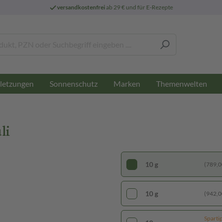
versandkostenfrei
ab 29 € und für E-Rezepte
letzungen
Sonnenschutz
Marken
Themenwelten
li
10 g
(789,00
10 g
(942,00
Sparti