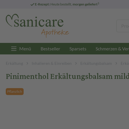
3
E-Rezept:
Heute bestellt,
morgen geliefert
Menü
Bestseller
Sparsets
Schmerzen & Ver
Erkältung
Inhalieren & Einreiben
Erkältungsbalsam
Erkä
Pinimenthol Erkältungsbalsam mild a
Pflanzlich