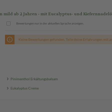
de bestellen!
ild ab 2 Jahren - mit Eucalyptus- und Kiefernnadelöl
Bewertungen nur in der aktuellen Sprache anzeigen.
Keine Bewertungen gefunden. Teile deine Erfahrungen mit a
Pinimenthol Erkältungsbalsam
Eukalyptus Creme