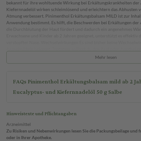
bekannt für ihre wohltuende Wirkung bei Erkältungskrankheiten der
Kiefernnadelöl wirken schleimlösend und erleichtern das Abhusten v
Atmung verbessert. Pinimenthol Erkältungsbalsam MILD ist zur Inhal
Anwendung bestimmt. Es hilft, die Beschwerden bei Erkältungen der
die Durchblutung der Haut fördert und dadurch ein angenehmes Wär
Erwachsene und Kinder ab 2 Jahren geeignet, unterstützt es effektiv
verstopfter Nase. Wechselwirkungen Es sind bisher keine Wechselwi
Arzneimitteln bekannt. Trotzdem solltest du den Arzt oder Apotheke
Kind andere Arzneimittel einnimmt. Dies gilt auch für nicht verschr
Mehr lesen
Nebenwirkungen Wie alle Arzneimittel kann auch Pinimenthol Erkä
Nebenwirkungen haben. Bei entsprechend sensibilisierten Personen
Überempfindlichkeitsreaktionen, einschließlich Atemnot, ausgelöst w
FAQs Pinimenthol Erkältungsbalsam mild ab 2 Jah
Hustenreiz kommen. Bei Säuglingen und Kleinkindern unter 2 Jahren
schweren Atemstörungen auftreten. Bei nicht bestimmungsgemäßem 
Eucalyptus- und Kiefernnadelöl 50 g Salbe
können Übelkeit, Erbrechen und Durchfall auftreten. Wenn du oder
bemerkt, sollte das Präparat abgesetzt und gegebenenfalls ein Arzt a
Atemnot ist sofort ärztliche Hilfe erforderlich. Wie wird Pinimenth
Hinweistexte und Pflichtangaben
angewendet? Pinimenthol Erkältungsbalsam MILD wird zur Anwendun
Inhalation verwendet. Für Kinder ab 2 Jahren sowie Erwachsene wir
Arzneimittel
morgens und abends mit einem ca. 5 cm langen Salbenstrang einzurei
Zu Risiken und Nebenwirkungen lesen Sie die Packungsbeilage und fra
ab 6 Jahren und Erwachsenen wird ebenfalls ein 5 cm langer Salbens
oder in Ihrer Apotheke.