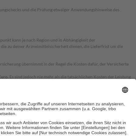
kungschecks und die Prüfung etwaiger Anwendungshinweise des
itpunkt kann je nach Region und in Abhängigkeit der
 zu deiner Arzneimittelsicherheit dienen, die Lieferfrist um die
ersicherung übernimmt in der Regel die Kosten dafür, der Versicherte
Euro.
Es sind jedoch nie mehr als die tatsächlichen Kosten der Leistung
e Zuzahlungen
an bei: