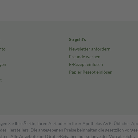
e
So geht's
nto
Newsletter anfordern
Freunde werben
gen
E-Rezept einlösen
Papier Rezept einlösen
g
gen Sie Ihre Ärztin, Ihren Arzt oder in Ihrer Apotheke. AVP: Üblicher A
s Herstellers. Die angegebenen Preise beinhalten die gesetzlich vorgesc
alten. Alle Angebote und Gratis-Beigaben nur solange der Vorrat reicht.