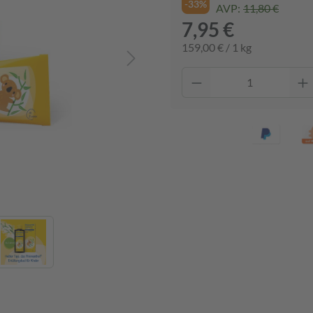
-33%
AVP:
11,80 €
7,95 €
159,00 € / 1 kg