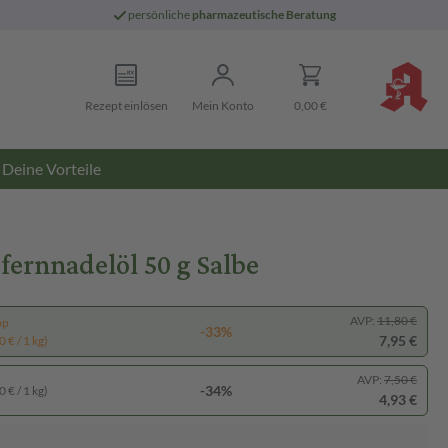
persönliche
pharmazeutische Beratung
Rezept einlösen
Mein Konto
0,00 €
Deine Vorteile
fernnadelöl 50 g Salbe
AVP:
11,80 €
pp
-33%
7,95 €
 € / 1 kg)
AVP:
7,50 €
-34%
 € / 1 kg)
4,93 €