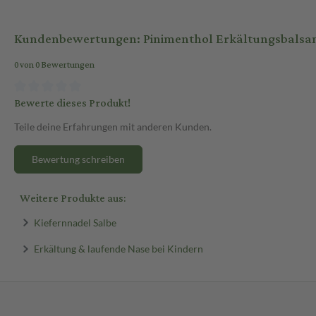
und die Dämpfe werden eingeatmet. Jetzt bequem online auf sanicare.
Kundenbewertungen: Pinimenthol Erkältungsbalsam m
0 von 0 Bewertungen
Bewerte dieses Produkt!
Teile deine Erfahrungen mit anderen Kunden.
Bewertung schreiben
Weitere Produkte aus:
Kiefernnadel Salbe
Erkältung & laufende Nase bei Kindern