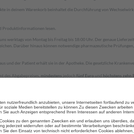
dukte in deinem Warenkorb beinhaltet die Durchführung von Wechselwir
nd Produktinformationen lesen.
 uns werktags von Montag bis Freitag bis 18:00 Uhr. Der genaue Lieferze
ichen. Darüber hinaus können notwendige pharmazeutische Prüfungen, die
aus und der Patient erhält sie in der Apotheke. Die gesetzliche Krankenv
ent des Abgabepreises,
mindestens
jedoch
fünf Euro
und
höchstens zehn 
zehn Prozent der Kosten sowie zehn Euro je Verordnung.
rken und die besondere Stellung der Familie zu unterstützen, fallen
kein
 Ausnahme der Fahrkosten
 getragen werden