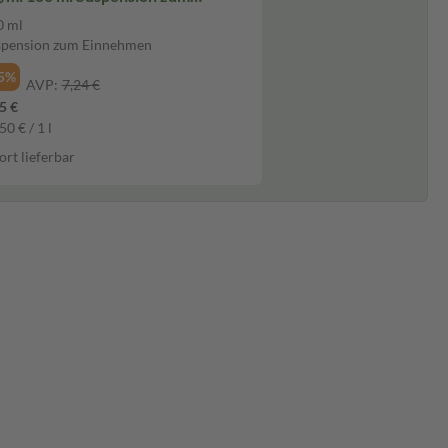
nnehmen
0 ml
spension zum Einnehmen
5%
AVP:
7,24 €
5 €
50 € / 1 l
ort lieferbar