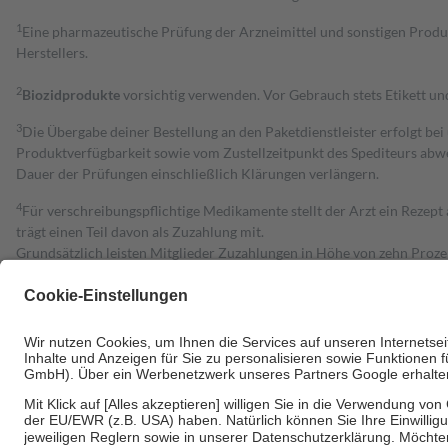
1
Eine pharmazeutische Prüfung der Arzneimittel und sonstigen Pro
Herstellers.
2
Biozidprodukte
vorsichtig verwenden. Vor Gebrauch stets Etikett u
3
Die Übergabe deiner Bestellung an den Paketdienstleister erfolgt bei
Produktverfügbarkeit sowie vom Zustellzeitpunkt des Spediteurs abwe
Dauer der Prüfungen einschließlich Klärungen verlängern.
4
Für verschreibungspflichtige Medikamente stellt der Arzt ein Rezept 
trägt einen Teil davon als Zuzahlung mit.
Grundsätzlich leisten Mitglieder Zuzahlungen in Höhe von zehn Proz
zu entrichten.
Diese Regeln gelten grundsätzlich auch für Online-Apotheken.
Bei Heilmitteln und häuslicher Krankenpflege beträgt die Zuzahlung 
Um das Engagement der Versicherten für ihre eigene Gesundheit zu stä
• Kindern und Jugendlichen bis zum vollendeten 18. Lebensjahr mit
• Untersuchungen zur Vorsorge und Früherkennung, die von der GKV
• empfohlenen Schutzimpfungen
• Harn- und Blutteststreifen