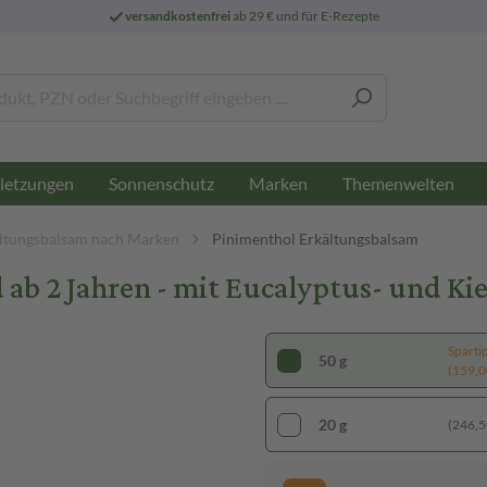
versandkostenfrei
ab 29 € und für E-Rezepte
letzungen
Sonnenschutz
Marken
Themenwelten
ltungsbalsam nach Marken
Pinimenthol Erkältungsbalsam
b 2 Jahren - mit Eucalyptus- und Kie
Sparti
50 g
(159,00
20 g
(246,50