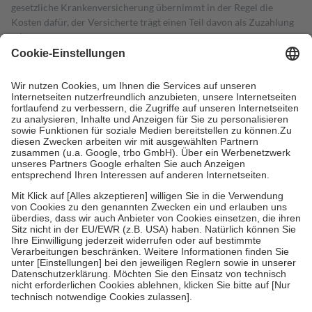
gesetzliche Krankenversicherung übernimmt in der Regel die
Kosten dafür, der Versicherte trägt einen Teil davon als Zuzahlung
mit.
Grundsätzlich leisten Mitglieder Zuzahlungen in Höhe von zehn
Prozent des Abgabepreises,
mindestens
jedoch
fünf Euro
und
höchstens zehn Euro.
Es sind jedoch nie mehr als die tatsächlichen
Kosten der Leistung zu entrichten.
Diese Regeln gelten grundsätzlich auch für Online-Apotheken.
Bei Heilmitteln und häuslicher Krankenpflege beträgt die
Zuzahlung zehn Prozent der Kosten sowie zehn Euro je
Verordnung.
Um das Engagement der Versicherten für ihre eigene Gesundheit zu
stärken und die besondere Stellung der Familie zu unterstützen,
fallen
keine Zuzahlungen
an bei:
• Kindern und Jugendlichen bis zum vollendeten 18. Lebensjahr
mit Ausnahme der Fahrkosten
• Untersuchungen zur Vorsorge und Früherkennung, die von der
GKV getragen werden
• empfohlenen Schutzimpfungen
• Harn- und Blutteststreifen
Wir nutzen Trusted Shops als unabhängigen Dienstleister für die