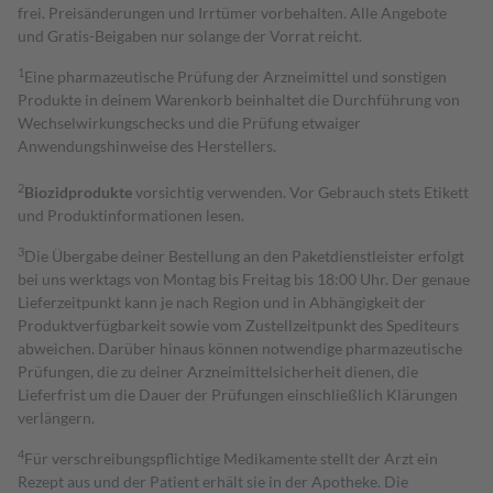
frei. Preisänderungen und Irrtümer vorbehalten. Alle Angebote
und Gratis-Beigaben nur solange der Vorrat reicht.
1
Eine pharmazeutische Prüfung der Arzneimittel und sonstigen
Produkte in deinem Warenkorb beinhaltet die Durchführung von
Wechselwirkungschecks und die Prüfung etwaiger
Anwendungshinweise des Herstellers.
2
Biozidprodukte
vorsichtig verwenden. Vor Gebrauch stets Etikett
und Produktinformationen lesen.
3
Die Übergabe deiner Bestellung an den Paketdienstleister erfolgt
bei uns werktags von Montag bis Freitag bis 18:00 Uhr. Der genaue
Lieferzeitpunkt kann je nach Region und in Abhängigkeit der
Produktverfügbarkeit sowie vom Zustellzeitpunkt des Spediteurs
abweichen. Darüber hinaus können notwendige pharmazeutische
Prüfungen, die zu deiner Arzneimittelsicherheit dienen, die
Lieferfrist um die Dauer der Prüfungen einschließlich Klärungen
verlängern.
4
Für verschreibungspflichtige Medikamente stellt der Arzt ein
Rezept aus und der Patient erhält sie in der Apotheke. Die