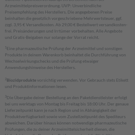
Arzneimittelpreisverordnung. UVP: Unverbindliche
Preisempfehlung des Herstellers. Die angegebenen Preise
beinhalten die gesetzlich vorgeschriebene Mehrwertsteuer, ggf.
zzgl. 3,95 € Versandkosten. Ab 29,00 € Bestell­wert versand­kosten­
frei. Preisänderungen und Irrtümer vorbehalten. Alle Angebote
und Gratis-Beigaben nur solange der Vorrat reicht.
1
Eine pharmazeutische Prüfung der Arzneimittel und sonstigen
Produkte in deinem Warenkorb beinhaltet die Durchführung von
Wechselwirkungschecks und die Prüfung etwaiger
Anwendungshinweise des Herstellers.
2
Biozidprodukte
vorsichtig verwenden. Vor Gebrauch stets Etikett
und Produktinformationen lesen.
3
Die Übergabe deiner Bestellung an den Paketdienstleister erfolgt
bei uns werktags von Montag bis Freitag bis 18:00 Uhr. Der genaue
Lieferzeitpunkt kann je nach Region und in Abhängigkeit der
Produktverfügbarkeit sowie vom Zustellzeitpunkt des Spediteurs
abweichen. Darüber hinaus können notwendige pharmazeutische
Prüfungen, die zu deiner Arzneimittelsicherheit dienen, die