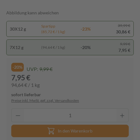
Abbildung kann abweichen
39,99 €
Spartipp
30X12 g
-23%
30,86 €
(85,72 € / 1 kg)
9,99 €
7X12 g
-20%
(94,64 € / 1 kg)
7,95 €
-20%
UVP:
9,99 €
7,95 €
94,64 € / 1 kg
sofort lieferbar
Preise inkl. MwSt. ggf. zzgl. Versandkosten
In den Warenkorb