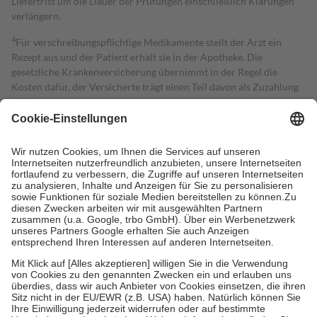
Lieferfrist um die Dauer der Prüfungen einschließlich Klärungen
verlängern.
4
Für verschreibungspflichtige Medikamente stellt der Arzt ein
Rezept aus und der Patient erhält sie in der Apotheke. Die
gesetzliche Krankenversicherung übernimmt in der Regel die
Kosten dafür, der Versicherte trägt einen Teil davon als Zuzahlung
mit.
Grundsätzlich leisten Mitglieder Zuzahlungen in Höhe von zehn
Prozent des Abgabepreises,
mindestens
jedoch
fünf Euro
und
höchstens zehn Euro.
Es sind jedoch nie mehr als die tatsächlichen
Kosten der Leistung zu entrichten.
Diese Regeln gelten grundsätzlich auch für Online-Apotheken.
Bei Heilmitteln und häuslicher Krankenpflege beträgt die
Zuzahlung zehn Prozent der Kosten sowie zehn Euro je
Verordnung.
Um das Engagement der Versicherten für ihre eigene Gesundheit zu
stärken und die besondere Stellung der Familie zu unterstützen,
fallen
keine Zuzahlungen
an bei:
• Kindern und Jugendlichen bis zum vollendeten 18. Lebensjahr
mit Ausnahme der Fahrkosten
• Untersuchungen zur Vorsorge und Früherkennung, die von der