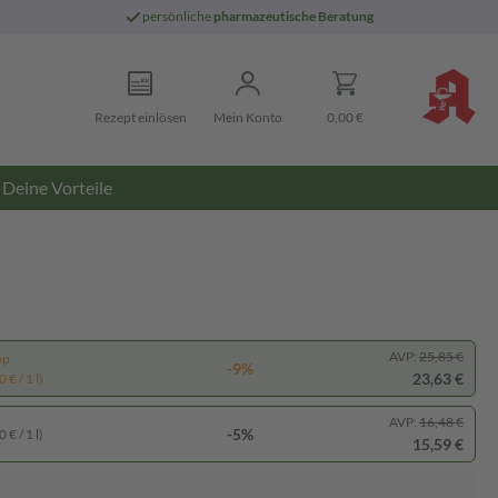
persönliche
pharmazeutische Beratung
Rezept einlösen
Mein Konto
0,00 €
Deine Vorteile
AVP:
25,85 €
pp
-9%
23,63 €
 € / 1 l)
AVP:
16,48 €
-5%
 € / 1 l)
15,59 €