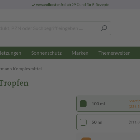
versandkostenfrei
ab 29 € und für E-Rezepte
letzungen
Sonnenschutz
Marken
Themenwelten
tmann Komplexmittel
Tropfen
Sparti
100 ml
(236,30
50 ml
(311,80