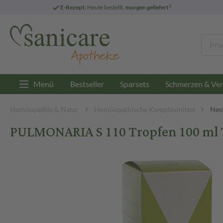
3
E-Rezept:
Heute bestellt,
morgen geliefert
Menü
Bestseller
Sparsets
Schmerzen & Ver
Homöopathie & Natur
Homöopathische Komplexmittel
Nes
PULMONARIA S 110 Tropfen 100 ml 