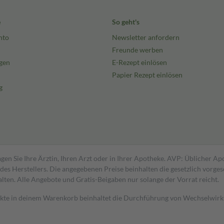
e
So geht's
nto
Newsletter anfordern
Freunde werben
gen
E-Rezept einlösen
Papier Rezept einlösen
g
gen Sie Ihre Ärztin, Ihren Arzt oder in Ihrer Apotheke. AVP: Üblicher A
s Herstellers. Die angegebenen Preise beinhalten die gesetzlich vorgesc
alten. Alle Angebote und Gratis-Beigaben nur solange der Vorrat reicht.
dukte in deinem Warenkorb beinhaltet die Durchführung von Wechselwir