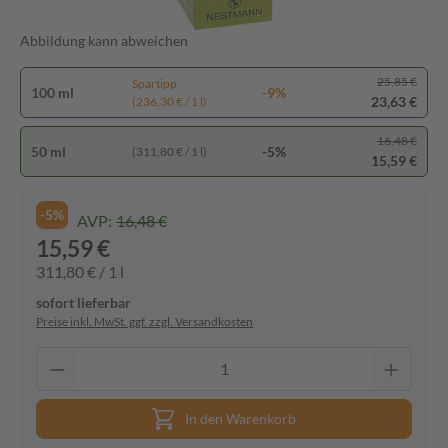
Abbildung kann abweichen
25,85 €
Spartipp
100 ml
-9%
23,63 €
(236,30 € / 1 l)
16,48 €
50 ml
-5%
(311,80 € / 1 l)
15,59 €
-5%
AVP:
16,48 €
15,59 €
311,80 € / 1 l
sofort lieferbar
Preise inkl. MwSt. ggf. zzgl. Versandkosten
In den Warenkorb