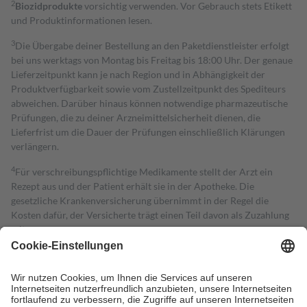
2
Biozidprodukte
vorsichtig verwenden. Vor Gebrauch stets Etikett
und Produktinformationen lesen.
3
Die Übergabe deiner Bestellung an den Paketdienstleister erfolgt
bei uns werktags von Montag bis Freitag bis 18:00 Uhr. Der genaue
Lieferzeitpunkt kann je nach Region und in Abhängigkeit der
Produktverfügbarkeit sowie vom Zustellzeitpunkt des Spediteurs
abweichen. Darüber hinaus können notwendige pharmazeutische
Prüfungen, die zu deiner Arzneimittelsicherheit dienen, die
Lieferfrist um die Dauer der Prüfungen einschließlich Klärungen
verlängern.
4
Für verschreibungspflichtige Medikamente stellt der Arzt ein
Rezept aus und der Patient erhält sie in der Apotheke. Die
gesetzliche Krankenversicherung übernimmt in der Regel die
Kosten dafür, der Versicherte trägt einen Teil davon als Zuzahlung
mit.
Grundsätzlich leisten Mitglieder Zuzahlungen in Höhe von zehn
Prozent des Abgabepreises,
mindestens
jedoch
fünf Euro
und
höchstens zehn Euro.
Es sind jedoch nie mehr als die tatsächlichen
Kosten der Leistung zu entrichten.
Diese Regeln gelten grundsätzlich auch für Online-Apotheken.