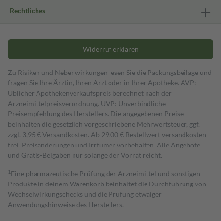
Rechtliches
Widerruf erklären
Zu Risiken und Nebenwirkungen lesen Sie die Packungsbeilage und
fragen Sie Ihre Ärztin, Ihren Arzt oder in Ihrer Apotheke. AVP:
Üblicher Apothekenverkaufspreis berechnet nach der
Arzneimittelpreisverordnung. UVP: Unverbindliche
Preisempfehlung des Herstellers. Die angegebenen Preise
beinhalten die gesetzlich vorgeschriebene Mehrwertsteuer, ggf.
zzgl. 3,95 € Versandkosten. Ab 29,00 € Bestell­wert versand­kosten­
frei. Preisänderungen und Irrtümer vorbehalten. Alle Angebote
und Gratis-Beigaben nur solange der Vorrat reicht.
1
Eine pharmazeutische Prüfung der Arzneimittel und sonstigen
Produkte in deinem Warenkorb beinhaltet die Durchführung von
Wechselwirkungschecks und die Prüfung etwaiger
Anwendungshinweise des Herstellers.