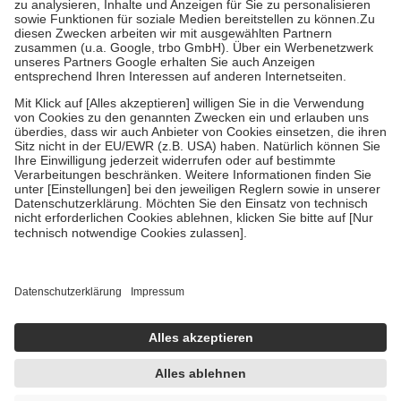
Bei Heilmitteln und häuslicher Krankenpflege beträgt die
Zuzahlung zehn Prozent der Kosten sowie zehn Euro je
Verordnung.
Um das Engagement der Versicherten für ihre eigene Gesundheit zu
stärken und die besondere Stellung der Familie zu unterstützen,
fallen
keine Zuzahlungen
an bei:
• Kindern und Jugendlichen bis zum vollendeten 18. Lebensjahr
mit Ausnahme der Fahrkosten
• Untersuchungen zur Vorsorge und Früherkennung, die von der
GKV getragen werden
• empfohlenen Schutzimpfungen
• Harn- und Blutteststreifen
Wir nutzen Trusted Shops als unabhängigen Dienstleister für die
Einholung von Bewertungen. Trusted Shops hat Maßnahmen
getroffen, um sicherzustellen, dass es sich um echte Bewertungen
handelt. Mehr Informationen findest du hier:
https://help.etrusted.com/hc/de/articles/4419944605341
Einige Bilder und Inhalte wurden unter Zuhilfenahme künstlicher
Intelligenz erstellt.