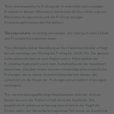
1
Eine pharmazeutische Prüfung der Arzneimittel und sonstigen
Produkte in deinem Warenkorb beinhaltet die Durchführung von
Wechselwirkungschecks und die Prüfung etwaiger
Anwendungshinweise des Herstellers.
2
Biozidprodukte
vorsichtig verwenden. Vor Gebrauch stets Etikett
und Produktinformationen lesen.
3
Die Übergabe deiner Bestellung an den Paketdienstleister erfolgt
bei uns werktags von Montag bis Freitag bis 18:00 Uhr. Der genaue
Lieferzeitpunkt kann je nach Region und in Abhängigkeit der
Produktverfügbarkeit sowie vom Zustellzeitpunkt des Spediteurs
abweichen. Darüber hinaus können notwendige pharmazeutische
Prüfungen, die zu deiner Arzneimittelsicherheit dienen, die
Lieferfrist um die Dauer der Prüfungen einschließlich Klärungen
verlängern.
4
Für verschreibungspflichtige Medikamente stellt der Arzt ein
Rezept aus und der Patient erhält sie in der Apotheke. Die
gesetzliche Krankenversicherung übernimmt in der Regel die
Kosten dafür, der Versicherte trägt einen Teil davon als Zuzahlung