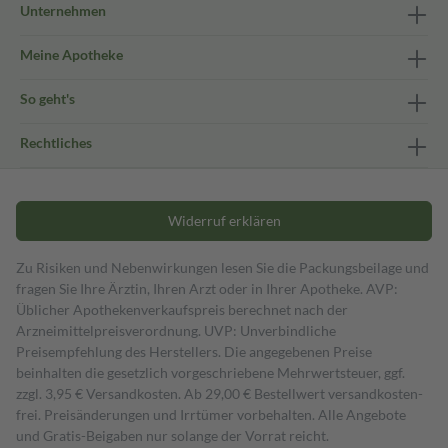
Unternehmen
Meine Apotheke
So geht's
Rechtliches
Widerruf erklären
Zu Risiken und Nebenwirkungen lesen Sie die Packungsbeilage und
fragen Sie Ihre Ärztin, Ihren Arzt oder in Ihrer Apotheke. AVP:
Üblicher Apothekenverkaufspreis berechnet nach der
Arzneimittelpreisverordnung. UVP: Unverbindliche
Preisempfehlung des Herstellers. Die angegebenen Preise
beinhalten die gesetzlich vorgeschriebene Mehrwertsteuer, ggf.
zzgl. 3,95 € Versandkosten. Ab 29,00 € Bestell­wert versand­kosten­
frei. Preisänderungen und Irrtümer vorbehalten. Alle Angebote
und Gratis-Beigaben nur solange der Vorrat reicht.