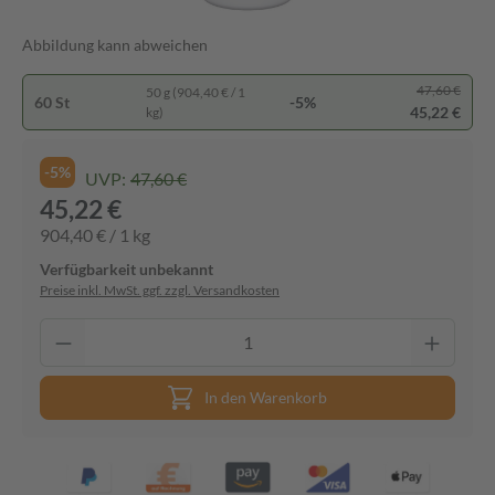
Abbildung kann abweichen
47,60 €
50 g (904,40 € / 1
60 St
-5%
45,22 €
kg)
-5%
UVP:
47,60 €
45,22 €
904,40 € / 1 kg
Verfügbarkeit unbekannt
Preise inkl. MwSt. ggf. zzgl. Versandkosten
In den Warenkorb