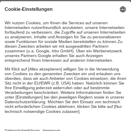
mit.
Grundsätzlich leisten Mitglieder Zuzahlungen in Höhe von zehn
Prozent des Abgabepreises,
mindestens
jedoch
fünf Euro
und
höchstens zehn Euro.
Es sind jedoch nie mehr als die tatsächlichen
Kosten der Leistung zu entrichten.
Diese Regeln gelten grundsätzlich auch für Online-Apotheken.
Bei Heilmitteln und häuslicher Krankenpflege beträgt die
Zuzahlung zehn Prozent der Kosten sowie zehn Euro je
Verordnung.
Um das Engagement der Versicherten für ihre eigene Gesundheit zu
stärken und die besondere Stellung der Familie zu unterstützen,
fallen
keine Zuzahlungen
an bei:
• Kindern und Jugendlichen bis zum vollendeten 18. Lebensjahr
mit Ausnahme der Fahrkosten
• Untersuchungen zur Vorsorge und Früherkennung, die von der
GKV getragen werden
• empfohlenen Schutzimpfungen
• Harn- und Blutteststreifen
Wir nutzen Trusted Shops als unabhängigen Dienstleister für die
Einholung von Bewertungen. Trusted Shops hat Maßnahmen
getroffen, um sicherzustellen, dass es sich um echte Bewertungen