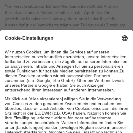
4
Für verschreibungspflichtige Medikamente stellt der Arzt ein
Rezept aus und der Patient erhält sie in der Apotheke. Die
gesetzliche Krankenversicherung übernimmt in der Regel die
Kosten dafür, der Versicherte trägt einen Teil davon als Zuzahlung
mit.
Grundsätzlich leisten Mitglieder Zuzahlungen in Höhe von zehn
Prozent des Abgabepreises,
mindestens
jedoch
fünf Euro
und
höchstens zehn Euro.
Es sind jedoch nie mehr als die tatsächlichen
Kosten der Leistung zu entrichten.
Diese Regeln gelten grundsätzlich auch für Online-Apotheken.
Bei Heilmitteln und häuslicher Krankenpflege beträgt die
Zuzahlung zehn Prozent der Kosten sowie zehn Euro je
Verordnung.
Um das Engagement der Versicherten für ihre eigene Gesundheit zu
stärken und die besondere Stellung der Familie zu unterstützen,
fallen
keine Zuzahlungen
an bei:
• Kindern und Jugendlichen bis zum vollendeten 18. Lebensjahr
mit Ausnahme der Fahrkosten
• Untersuchungen zur Vorsorge und Früherkennung, die von der
GKV getragen werden
• empfohlenen Schutzimpfungen