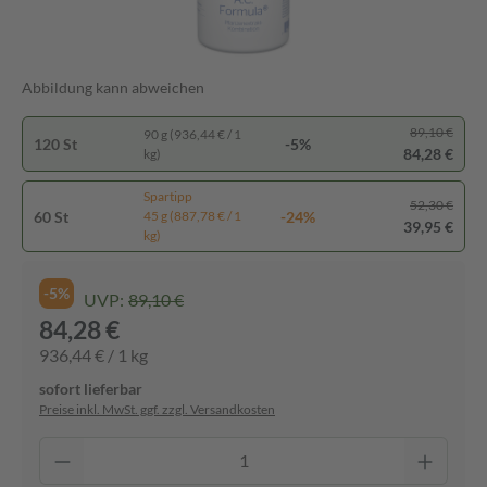
Abbildung kann abweichen
89,10 €
90 g (936,44 € / 1
120 St
-5%
84,28 €
kg)
Spartipp
52,30 €
60 St
-24%
45 g (887,78 € / 1
39,95 €
kg)
-5%
UVP:
89,10 €
84,28 €
936,44 € / 1 kg
sofort lieferbar
Preise inkl. MwSt. ggf. zzgl. Versandkosten