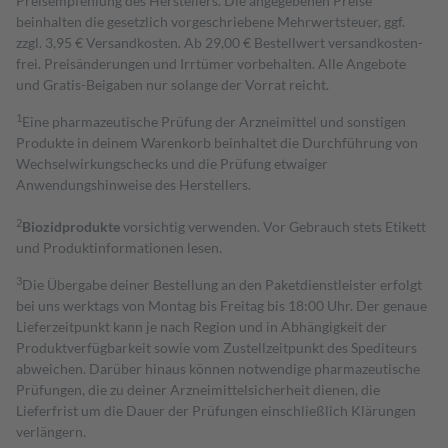
Preisempfehlung des Herstellers. Die angegebenen Preise
beinhalten die gesetzlich vorgeschriebene Mehrwertsteuer, ggf.
zzgl. 3,95 € Versandkosten. Ab 29,00 € Bestell­wert versand­kosten­
frei. Preisänderungen und Irrtümer vorbehalten. Alle Angebote
und Gratis-Beigaben nur solange der Vorrat reicht.
1
Eine pharmazeutische Prüfung der Arzneimittel und sonstigen
Produkte in deinem Warenkorb beinhaltet die Durchführung von
Wechselwirkungschecks und die Prüfung etwaiger
Anwendungshinweise des Herstellers.
2
Biozidprodukte
vorsichtig verwenden. Vor Gebrauch stets Etikett
und Produktinformationen lesen.
3
Die Übergabe deiner Bestellung an den Paketdienstleister erfolgt
bei uns werktags von Montag bis Freitag bis 18:00 Uhr. Der genaue
Lieferzeitpunkt kann je nach Region und in Abhängigkeit der
Produktverfügbarkeit sowie vom Zustellzeitpunkt des Spediteurs
abweichen. Darüber hinaus können notwendige pharmazeutische
Prüfungen, die zu deiner Arzneimittelsicherheit dienen, die
Lieferfrist um die Dauer der Prüfungen einschließlich Klärungen
verlängern.